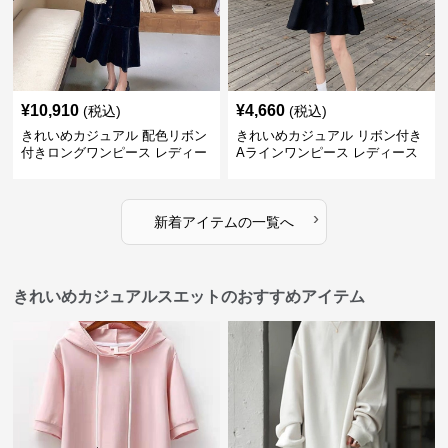
¥
10,910
¥
4,660
(税込)
(税込)
きれいめカジュアル 配色リボン
きれいめカジュアル リボン付き
付きロングワンピース レディー
Aラインワンピース レディース
ス フレンチレトロ ベロア調 エ
大きいサイズ スクエアネック 秋
レガント フェミニン 長袖ロング
冬 長袖 韓国風 膝上丈 フェミニ
ドレス
ン
›
新着アイテムの一覧へ
きれいめカジュアルスエットのおすすめアイテム