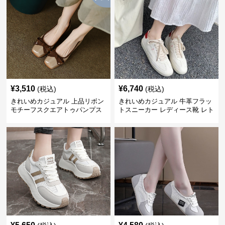
¥
3,510
¥
6,740
(税込)
(税込)
きれいめカジュアル 上品リボン
きれいめカジュアル 牛革フラッ
モチーフスクエアトゥパンプス
トスニーカー レディース靴 レト
ロ加工 ラウンドトゥ トレーニン
グシューズ風 レースアップ 白ス
ニーカー