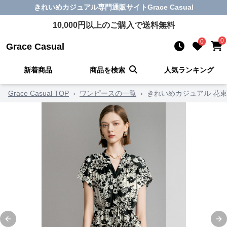
きれいめカジュアル
専門通販サイト
Grace Casual
10,000
円以上のご購入で送料無料
0
0
Grace Casual
新着商品
商品を検索
人気ランキング
Grace Casual TOP
›
ワンピースの一覧
›
きれいめカジュアル 花
Previous slide
Ne