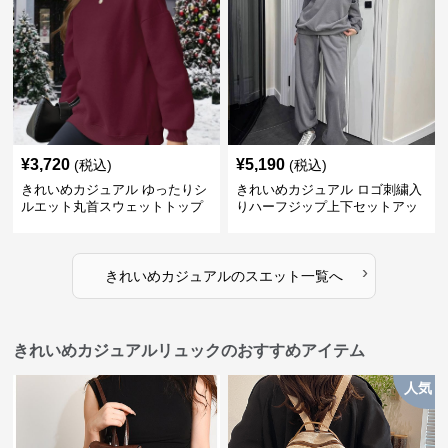
¥
3,720
¥
5,190
(税込)
(税込)
きれいめカジュアル ゆったりシ
きれいめカジュアル ロゴ刺繍入
ルエット丸首スウェットトップ
りハーフジップ上下セットアッ
ス
プスエット
›
きれいめカジュアル
の
スエット
一覧へ
きれいめカジュアルリュックのおすすめアイテム
人気