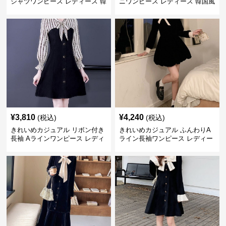
シャツワンピース レディース 韓
ニワンピース レディース 韓国風
国風 夏 ミニ シンプル エレガン
お嬢様系 長袖 ジャケット風 膝
ト ウエストマーク スタイルアッ
上丈 春秋 ウエストマーク 上品
プ Aライン 小柄さん◎
エレガント
¥
3,810
¥
4,240
(税込)
(税込)
きれいめカジュアル リボン付き
きれいめカジュアル ふんわりA
長袖 Aラインワンピース レディ
ライン長袖ワンピース レディー
ース 春秋 フレンチデザイン 切
ス 大きいサイズ 秋冬 エレガン
り替え 膝上丈 細見え フェミニ
ト フェミニン 上品 おしゃれ
ン おしゃれ