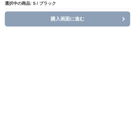
選択中の商品: S / ブラック
選択中の商品: S / ブラック
購入画面に進む
購入画面に進む
Grace Casual
について
利用規約
プライバシー