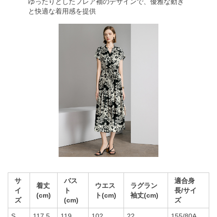
ゆったりとしたフレア袖のデザインで、優雅な動き
と快適な着用感を提供
サ
バス
適合身
着丈
ウエス
ラグラン
イ
ト
長/サイ
(cm)
ト(cm)
袖丈(cm)
ズ
(cm)
ズ
S
117.5
119
102
22
155/80A