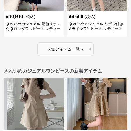
¥
10,910
¥
4,660
(税込)
(税込)
きれいめカジュアル 配色リボン
きれいめカジュアル リボン付き
付きロングワンピース レディー
Aラインワンピース レディース
ス フレンチレトロ ベロア調 エ
大きいサイズ スクエアネック 秋
レガント フェミニン 長袖ロング
冬 長袖 韓国風 膝上丈 フェミニ
ドレス
ン
›
人気アイテム一覧へ
きれいめカジュアルワンピースの新着アイテム