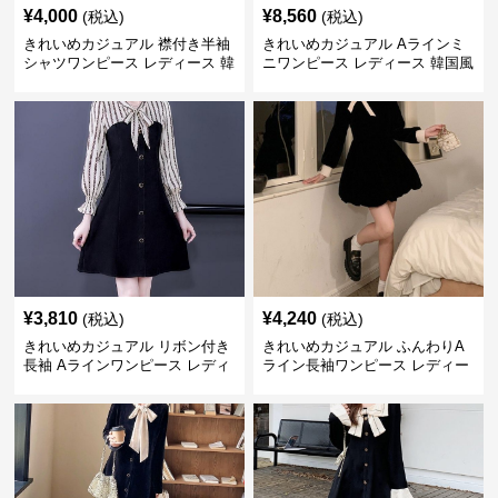
¥
4,000
¥
8,560
(税込)
(税込)
きれいめカジュアル 襟付き半袖
きれいめカジュアル Aラインミ
シャツワンピース レディース 韓
ニワンピース レディース 韓国風
国風 夏 ミニ シンプル エレガン
お嬢様系 長袖 ジャケット風 膝
ト ウエストマーク スタイルアッ
上丈 春秋 ウエストマーク 上品
プ Aライン 小柄さん◎
エレガント
¥
3,810
¥
4,240
(税込)
(税込)
きれいめカジュアル リボン付き
きれいめカジュアル ふんわりA
長袖 Aラインワンピース レディ
ライン長袖ワンピース レディー
ース 春秋 フレンチデザイン 切
ス 大きいサイズ 秋冬 エレガン
り替え 膝上丈 細見え フェミニ
ト フェミニン 上品 おしゃれ
ン おしゃれ