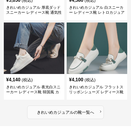
¥
5,650
¥
4,580
(税込)
(税込)
きれいめカジュアル 厚底ダッド
きれいめカジュアル 白スニーカ
スニーカー レディース靴 通気性
ー レディース靴 レトロカジュア
耐摩耗 軽量 春夏 スタイルアッ
ル スポーツシューズ トレーニン
プ 白スニーカー
グ デイリー おしゃれ
¥
4,140
¥
4,100
(税込)
(税込)
きれいめカジュアル 夜光白スニ
きれいめカジュアル フラットス
ーカー レディース靴 韓国風 カ
リッポンシューズ レディース靴
ジュアルシューズ 通気性 軽量
軽量 柔らかソール ローファー風
おしゃれ スポーツスニーカー
カジュアル 白シューズ
›
きれいめカジュアル
の
靴
一覧へ