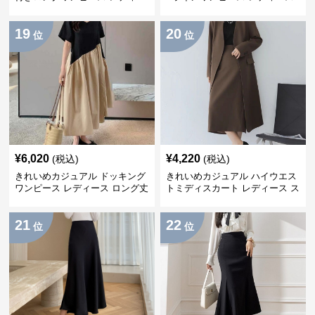
ス フレンチレトロ ベロア調 エ
大きいサイズ スクエアネック 秋
レガント フェミニン 長袖ロング
冬 長袖 韓国風 膝上丈 フェミニ
19
20
ドレス
ン
位
位
¥
6,020
¥
4,220
(税込)
(税込)
きれいめカジュアル ドッキング
きれいめカジュアル ハイウエス
ワンピース レディース ロング丈
トミディスカート レディース ス
ゆったりフレア 夏 アシンメトリ
リット入り タイトシルエット 通
ー 切り替え Tシャツワンピ 個性
勤 きれいめ
21
22
派
位
位