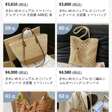
¥
3,610
¥
3,800
(税込)
(税込)
きれいめカジュアル トートバッ
きれいめカジュアル かごバッグ
グ レディース 大容量 A4対応 肩
レディース 大容量 トートバッグ
掛け 通勤・通学 おしゃれ
夏 ビーチバッグ 旅行 肩掛け お
しゃれ
59
60
位
位
¥
4,000
¥
4,580
(税込)
(税込)
きれいめカジュアル かごバッグ
きれいめカジュアル かご編みシ
レディース 大容量 トートバッグ
ョルダーバッグ レディース
春夏 編み込み ショルダーバッグ
2025春夏新作 韓国風 小さめ 軽
肩掛け リゾート風 おしゃれ
量 斜めがけ 2WAY ナチュラル
61
62
位
位