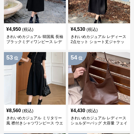
¥
4,950
¥
4,530
(税込)
(税込)
きれいめカジュアル 韓国風 長袖
きれいめカジュアル レディース
ブラックミディワンピース レデ
2点セット ショート丈ジャケッ
ィース 初秋 配色襟 リボン紐 レ
ト＆プリーツキャミワンピース
ースアップデザイン 大人かわい
大きめサイズ◎ 襟配色ボレロ風
53
54
い
セットアップ
位
位
¥
8,560
¥
4,430
(税込)
(税込)
きれいめカジュアル ミリタリー
きれいめカジュアル レディース
風 襟付きシャツワンピース ウエ
ショルダーバッグ 大容量 フェイ
ストシェイプ 細見え フロントジ
クレザー 軽量 通勤 斜めがけ
ップ ロング/ミニ丈
2WAY ヴィンテージ風