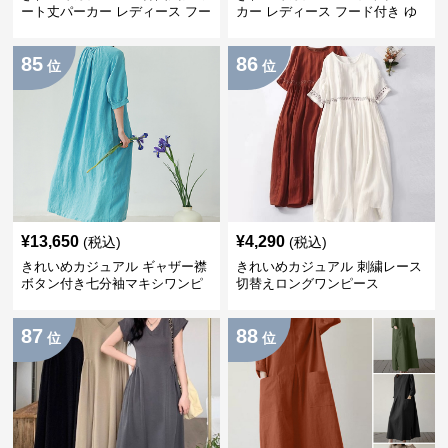
ート丈パーカー レディース フー
カー レディース フード付き ゆ
ド付き ゆったり薄手 無地 春秋
るシルエット ヘザーグレー 韓国
映え 小柄さん◎
風カジュアル
85
86
位
位
¥
13,650
¥
4,290
(税込)
(税込)
きれいめカジュアル ギャザー襟
きれいめカジュアル 刺繍レース
ボタン付き七分袖マキシワンピ
切替えロングワンピース
ース
87
88
位
位