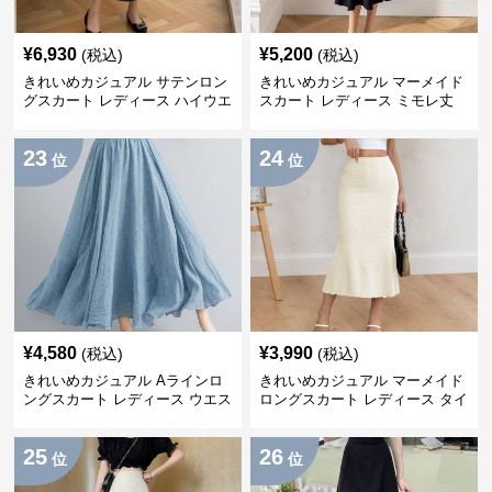
¥
6,930
¥
5,200
(税込)
(税込)
きれいめカジュアル サテンロン
きれいめカジュアル マーメイド
グスカート レディース ハイウエ
スカート レディース ミモレ丈
スト タイト 無地 通勤 上品 美シ
ハイウエスト タイト シンプル
ルエット オールシーズン
美シルエット 上品 エレガント
23
24
位
位
¥
4,580
¥
3,990
(税込)
(税込)
きれいめカジュアル Aラインロ
きれいめカジュアル マーメイド
ングスカート レディース ウエス
ロングスカート レディース タイ
トゴム コットンリネン 大きいサ
ト 美シルエット 欧米風 上品 エ
イズ ナチュラル エスニック風
レガント
25
26
フレアシルエット
位
位