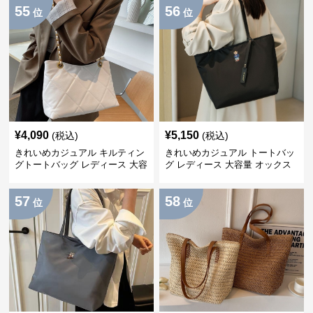
55
56
位
位
¥
4,090
¥
5,150
(税込)
(税込)
きれいめカジュアル キルティン
きれいめカジュアル トートバッ
グトートバッグ レディース 大容
グ レディース 大容量 オックス
量 ワンショルダー 肩掛け おし
フォード生地 通勤 シンプル 刺
ゃれ 通勤・通学 シンプル
繍デザイン 肩掛け おしゃれ
57
58
位
位