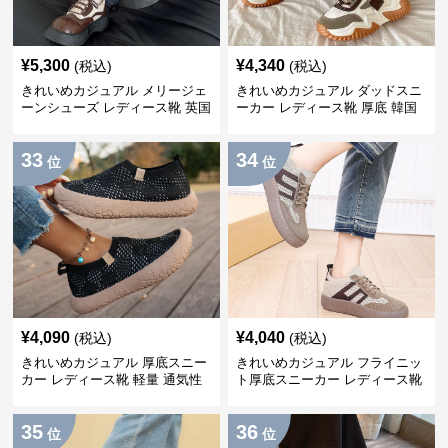
¥
5,300
¥
4,340
(税込)
(税込)
きれいめカジュアル メリージェ
きれいめカジュアル ダッドスニ
ーンシューズ レディース靴 英国
ーカー レディース靴 厚底 韓国
風 レトロ 厚底 配色デザイン ク
風 軽量 通気性 スタイルアップ
ラシカル フラットパンプス
美脚 スポーティー
33
34
位
位
¥
4,090
¥
4,040
(税込)
(税込)
きれいめカジュアル 厚底スニー
きれいめカジュアル フライニッ
カー レディース靴 軽量 通気性
ト厚底スニーカー レディース靴
防滑 柔らかソール 歩きやすい
徳訓シューズ 防滑 通気性 スリ
スポーティー
ッポン レトロ カジュアルシュー
35
36
ズ
位
位