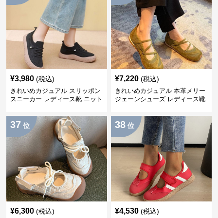
¥
3,980
¥
7,220
(税込)
(税込)
きれいめカジュアル スリッポン
きれいめカジュアル 本革メリー
スニーカー レディース靴 ニット
ジェーンシューズ レディース靴
メッシュ 通気性 軽量 歩きやす
バレエコア 徳訓シューズ 個性派
い 快適 履きやすい
レトロデザイン 柔らかソール 疲
37
38
れにくい フラット
位
位
¥
6,300
¥
4,530
(税込)
(税込)