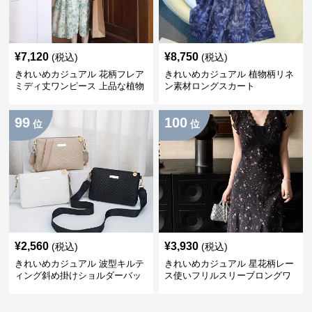
¥
7,120
¥
8,750
(税込)
(税込)
きれいめカジュアル 花柄フレア
きれいめカジュアル 植物柄リネ
ミディ丈ワンピース 上品な植物
ン素材ロングスカート
柄
99
100
位
位
¥
2,560
¥
3,930
(税込)
(税込)
きれいめカジュアル 波型キルテ
きれいめカジュアル 星花柄レー
ィング斜め掛けショルダーバッ
ス使いフリルスリーブロングワ
グ
ンピース