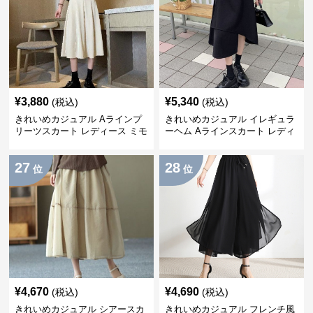
¥
3,880
¥
5,340
(税込)
(税込)
きれいめカジュアル Aラインプ
きれいめカジュアル イレギュラ
リーツスカート レディース ミモ
ーヘム Aラインスカート レディ
レ丈 ハイウエスト ふんわりフレ
ース ハイウエスト 春夏 大きい
ア 体型カバー 着痩せ
サイズ 体型カバー 着痩せ
27
28
位
位
¥
4,670
¥
4,690
(税込)
(税込)
きれいめカジュアル シアースカ
きれいめカジュアル フレンチ風