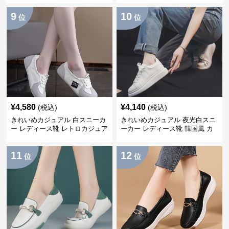
グシューズ風 レースアップ 白ス
プ 白スニーカー
9
10
ニーカー
位
位
¥
4,580
¥
4,140
(税込)
(税込)
きれいめカジュアル 白スニーカ
きれいめカジュアル 夜光白スニ
ー レディース靴 レトロカジュア
ーカー レディース靴 韓国風 カ
ル スポーツシューズ トレーニン
ジュアルシューズ 通気性 軽量
グ デイリー おしゃれ
おしゃれ スポーツスニーカー
11
12
位
位