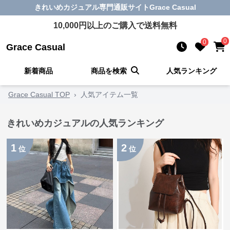
きれいめカジュアル
専門通販サイト
Grace Casual
10,000
円以上のご購入で送料無料
0
0
Grace Casual
新着商品
商品を検索
人気ランキング
Grace Casual TOP
›
人気アイテム一覧
きれいめカジュアルの人気ランキング
1
2
位
位