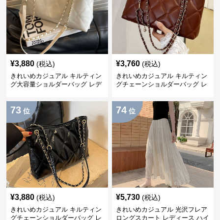
¥
3,880
¥
3,760
(税込)
(税込)
きれいめカジュアル キルティン
きれいめカジュアル キルティン
グ大容量ショルダーバッグ レデ
グチェーンショルダーバッグ レ
ィース 2WAY 通勤 通学 韓国風
ディース 斜め掛け 2WAY スク
おしゃれ
エアバッグ 大人かわいい 韓国風
73
74
位
位
¥
3,880
¥
5,730
(税込)
(税込)
きれいめカジュアル キルティン
きれいめカジュアル 光沢フレア
グチェーンショルダーバッグ レ
ロングスカート レディース ハイ