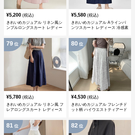
¥
5,200
¥
5,580
(税込)
(税込)
きれいめカジュアル リネン風シ
きれいめカジュアル Aラインパ
ンプルロングスカート レディー
ンツスカート レディース 冷感素
ス リヨセル繊維 夏向け ナチュ
材 夏向け 薄手 スカート風 ゆっ
ラル系 ゆったり細見え リラック
たり細見え
79
80
ス
位
位
¥
5,780
¥
4,530
(税込)
(税込)
きれいめカジュアル リネン風 フ
きれいめカジュアル フレンチド
レアロングスカート レディース
ット柄 ハイウエストティアード
夏向け ゆったり 体型カバー ナ
ロングスカート レディース 春夏
チュラル
向け ふんわりシルエット
81
82
位
位