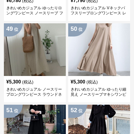
¥
6,780
¥
7,790
(税込)
(税込)
きれいめカジュアル ゆったりロ
きれいめカジュアル Vネックパ
ングワンピース ノースリーブ フ
フスリーブロングワンピース レ
レンチリゾート風 夏 無地 フレ
ディース フレンチリゾート風 大
アシルエット
人フェミニン リヨセル混リネン
49
50
素材
位
位
¥
5,300
¥
5,300
(税込)
(税込)
きれいめカジュアル ノースリー
きれいめカジュアル ゆったり細
ブロングワンピース ラウンドネ
見え ノースリーブマキシワンピ
ック ゆったり 夏ワンピース 韓
ース コットンブレンド ポケット
国風 コットンリネン
付き 丸首 フレアシルエット 夏
51
52
ナチュラル系
位
位