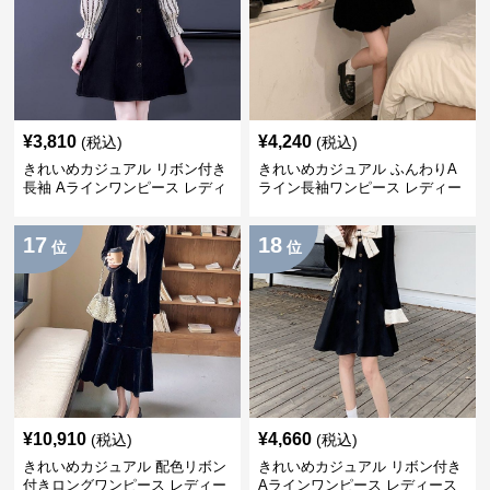
¥
3,810
¥
4,240
(税込)
(税込)
きれいめカジュアル リボン付き
きれいめカジュアル ふんわりA
長袖 Aラインワンピース レディ
ライン長袖ワンピース レディー
ース 春秋 フレンチデザイン 切
ス 大きいサイズ 秋冬 エレガン
り替え 膝上丈 細見え フェミニ
ト フェミニン 上品 おしゃれ
17
18
ン おしゃれ
位
位
¥
10,910
¥
4,660
(税込)
(税込)
きれいめカジュアル 配色リボン
きれいめカジュアル リボン付き
付きロングワンピース レディー
Aラインワンピース レディース