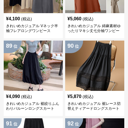
¥
4,100
¥
5,060
(税込)
(税込)
きれいめカジュアル Vネック半
きれいめカジュアル 綿麻素材ゆ
袖フレアロングワンピース
ったりマキシ丈七分袖ワンピー
ス
89
90
位
位
¥
4,090
¥
5,870
(税込)
(税込)
きれいめカジュアル 裾絞りふん
きれいめカジュアル 裾レース切
わりバルーンロングスカート
替えティアードロングスカート
91
92
位
位