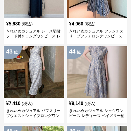
¥
5,680
¥
4,960
(税込)
(税込)
きれいめカジュアル レース切替
きれいめカジュアル フレンチス
フード付きロングワンピース レ
リーブフレアロングワンピース
ディース 半袖 ゆったり細見え
レディース ウエスト調整可能 大
大人ナチュラル 夏コーデ
人ナチュラル ゆったり大きいサ
43
44
イズ 夏ワンピ
位
位
¥
7,410
¥
9,140
(税込)
(税込)
きれいめカジュアル パフスリー
きれいめカジュアル シャツワン
ブウエストシェイプロングワン
ピース レディース ペイズリー柄
ピース レディース 半袖 くすみ
ロング丈 ウエストベルト付き フ
ブルー花柄 レトロ夏ワンピ
レンチ風 大人ナチュラル