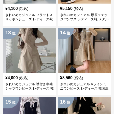
¥
4,100
¥
5,150
(税込)
(税込)
きれいめカジュアル フラットス
きれいめカジュアル 厚底ウェッ
リッポンシューズ レディース靴
ジパンプス レディース靴 メタル
軽量 柔らかソール ローファー風
バックル付き 春秋 大きめサイズ
カジュアル 白シューズ
◎ おしゃれ フォーマル・普段使
13
14
い対応
位
位
¥
4,000
¥
8,560
(税込)
(税込)
きれいめカジュアル 襟付き半袖
きれいめカジュアル Aラインミ
シャツワンピース レディース 韓
ニワンピース レディース 韓国風
国風 夏 ミニ シンプル エレガン
お嬢様系 長袖 ジャケット風 膝
ト ウエストマーク スタイルアッ
上丈 春秋 ウエストマーク 上品
15
16
プ Aライン 小柄さん◎
エレガント
位
位