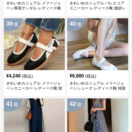
きれいめカジュアル メリージェ
きれいめカジュアル バレエコア
ーン厚底サンダル レディース靴
スニーカー レディース靴 徳訓シ
つま先カバー スリッポン 個性派
ューズ マジックテープ ローカッ
シンプル おしゃれ
ト フラットシューズ
39
40
位
位
¥
4,240
¥
6,880
(税込)
(税込)
きれいめカジュアル メリージェ
きれいめカジュアル メリージェ
ーンスニーカー レディース靴 韓
ーンシューズ レディース靴 韓国
国風 徳訓シューズ マジックテー
風 配色デザイン マジックテープ
プ フラット 大きめサイズ◎
ストラップ フラット
41
42
位
位