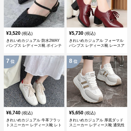
¥
3,520
¥
5,730
(税込)
(税込)
きれいめカジュアル 防水2WAY
きれいめカジュアル フォーマル
パンプス レディース靴 ポインテ
パンプス レディース靴 レースア
ッドトゥ 太ヒール ローヒール
ップ ハイヒール セレモニーシュ
ウェッジソール 滑りにくい 浅口
ーズ お呼ばれ・結婚式
7
8
シューズ
位
位
¥
6,740
¥
5,650
(税込)
(税込)
きれいめカジュアル 牛革フラッ
きれいめカジュアル 厚底ダッド
トスニーカー レディース靴 レト
スニーカー レディース靴 通気性
ロ加工 ラウンドトゥ トレーニン
耐摩耗 軽量 春夏 スタイルアッ