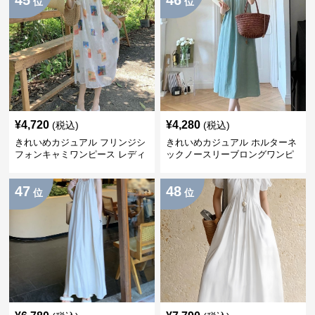
45
46
位
位
¥
4,720
¥
4,280
(税込)
(税込)
きれいめカジュアル フリンジシ
きれいめカジュアル ホルターネ
フォンキャミワンピース レディ
ックノースリーブロングワンピ
ース ゆったりロング丈 透け感
ース レディース ポリエステルス
夏コーデ
トレッチ素材 ギャザー襟 フレン
47
48
チ風 夏 大人フェミニン
位
位