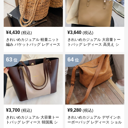
¥
4,430
¥
3,640
(税込)
(税込)
きれいめカジュアル 軽量ニット
きれいめカジュアル 大容量トー
編み バケットバッグ レディース
トバッグ レディース 高見え シ
ショルダーバッグ 通勤・通学 カ
ョルダーバッグ 通勤バッグ くま
ジュアル おしゃれ
チャーム付き シンプル おしゃれ
63
64
位
位
¥
3,700
¥
9,280
(税込)
(税込)
きれいめカジュアル 大容量トー
きれいめカジュアル デザインホ
トバッグ レディース 韓国風 シ
ーボーバッグ レディース ショル
ョルダーバッグ 手提げ 通勤 通
ダーバッグ 脇掛け 斜め掛け 通