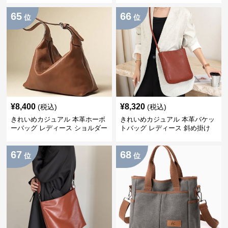
学 おしゃれ
勤バッグ 本革 おしゃれ
65
66
位
位
¥
8,400
¥
8,320
(税込)
(税込)
きれいめカジュアル 本革ホーボ
きれいめカジュアル 本革バケッ
ーバッグ レディース ショルダー
トバッグ レディース 斜め掛け
バッグ 脇掛け 通勤バッグ 植物
ショルダーバッグ 脇掛け ミニバ
タンニン革 上品 おしゃれ
ッグ 上品 おしゃれ
67
68
位
位