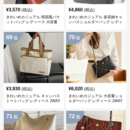
¥
3,570
¥
4,860
(税込)
(税込)
きれいめカジュアル 韓国風バケ
きれいめカジュアル 多収納キャ
ットバッグ レディース 大容量
ンバスショルダーバッグ レディ
ワンショルダー PUレザー 通勤
ース 大容量 斜め掛け 通勤 通学
韓国風 カジュアルバッグ
69
70
位
位
¥
3,930
¥
6,020
(税込)
(税込)
きれいめカジュアル キャンバス
きれいめカジュアル 大容量ショ
トートバッグ レディース 2WAY
ルダーバッグ レディース 2WAY
ショルダーバッグ バイカラー バ
斜め掛け ハンドバッグ 韓国風
ケツ型 手提げ カジュアル おし
通勤バッグ おしゃれ
71
72
ゃれ
位
位