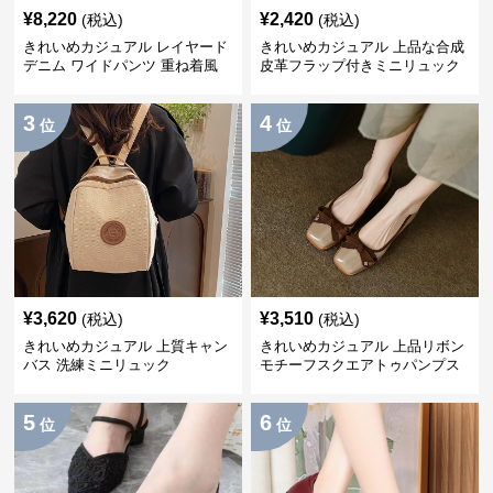
¥
8,220
¥
2,420
(税込)
(税込)
きれいめカジュアル レイヤード
きれいめカジュアル 上品な合成
デニム ワイドパンツ 重ね着風
皮革フラップ付きミニリュック
ボトムス
3
4
位
位
¥
3,620
¥
3,510
(税込)
(税込)
きれいめカジュアル 上質キャン
きれいめカジュアル 上品リボン
バス 洗練ミニリュック
モチーフスクエアトゥパンプス
5
6
位
位