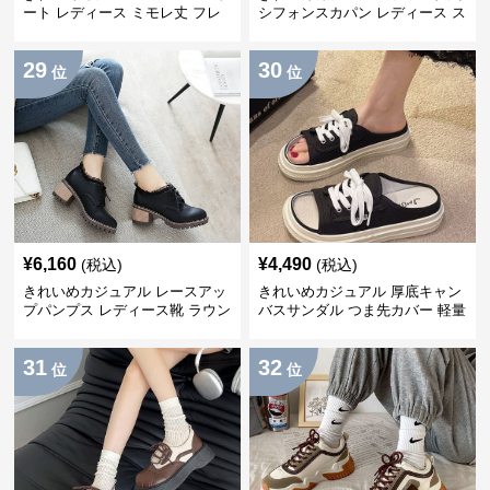
ート レディース ミモレ丈 フレ
シフォンスカパン レディース ス
アシルエット 切り替え レトロ
カート風 夏 おしゃれ 着痩せ 上
上品 大人 ナチュラル
品 高見え ワイドシルエット
29
30
位
位
¥
6,160
¥
4,490
(税込)
(税込)
きれいめカジュアル レースアッ
きれいめカジュアル 厚底キャン
プパンプス レディース靴 ラウン
バスサンダル つま先カバー 軽量
ドトゥ 太ヒール シンプル 無地
スリッポン スニーカー風 カジュ
上品 カジュアルシューズ
アルシューズ
31
32
位
位