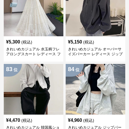
¥
5,300
¥
5,150
(税込)
(税込)
きれいめカジュアル 水玉柄フレ
きれいめカジュアル オーバーサ
アロングスカート レディース フ
イズパーカー レディース ジップ
ロッキー加工 ティアードデザイ
アップ アメカジ系 ゆったり 体
ン 夏映え 韓国風
型カバー フード付き 春秋冬羽織
83
84
り
位
位
¥
4,470
¥
4,960
(税込)
(税込)
きれいめカジュアル 韓国風ショ
きれいめカジュアル ジップパー