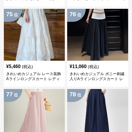
ディース 大人かわいい 斜め掛け
ウエスト しわ加工 ティアードデ
シンプルデザイン 通勤 通学
ザイン 着回し◎ 上品フェミニン
75
76
位
位
¥
5,460
¥
11,060
(税込)
(税込)
きれいめカジュアル レース装飾
きれいめカジュアル ポニー刺繍
Aラインロングスカート レディ
入りAラインロングスカート レ
ース 花柄刺繍 ミルクベージュ
ディース バイカラーデザイン 春
夏向け ウエストゴム 華奢見えフ
夏 着回し自在 美シルエット
77
78
ェミニン
位
位