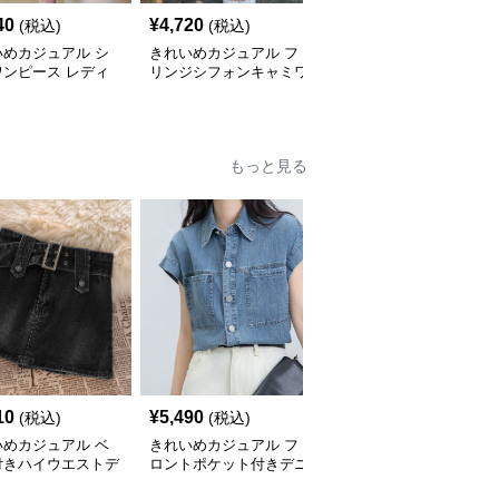
40
¥
4,720
¥
4,280
(税込)
(税込)
(税込)
いめカジュアル シ
きれいめカジュアル フ
きれいめカジュアル ホ
ワンピース レディ
リンジシフォンキャミワ
ルターネックノースリー
 ペイズリー柄ロン
ンピース レディース ゆ
ブロングワンピース レ
 ウエストベルト付
ったりロング丈 透け感
ディース ポリエステル
レンチ風 大人ナチ
夏コーデ
ストレッチ素材 ギャザ
ル
ー襟 フレンチ風 夏 大人
もっと見る
フェミニン
10
¥
5,490
¥
5,440
(税込)
(税込)
(税込)
いめカジュアル ベ
きれいめカジュアル フ
きれいめカジュアル ウ
付きハイウエストデ
ロントポケット付きデニ
エストリボン付きワイド
ミニスカート
ムショート丈半袖シャツ
デニムパンツ