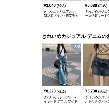
¥
3,640
¥
5,680
(税込)
(税込)
きれいめカジュアル 水
きれいめカジュア
彩花柄プリント裾変形ゆ
ース切替フード
ったりワンピース
グワンピース レ
ス 半袖 ゆった
大人ナチュラル 
デ
きれいめカジュアル
デニム
の
人気
¥
8,220
¥
3,730
(税込)
(税込)
きれいめカジュアル レ
きれいめカジュア
イヤード デニム ワイド
ルト付きヴィン
パンツ 重ね着風 ボトム
デニムミニスカ