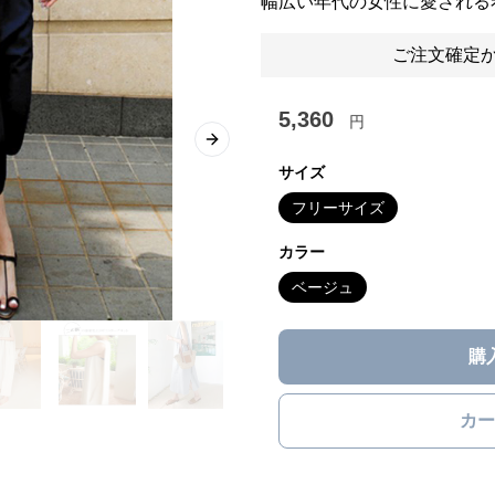
幅広い年代の女性に愛される
ご注文確定か
5,360
円
Next slide
サイズ
フリーサイズ
カラー
ベージュ
購
カー