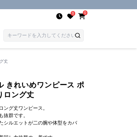
0
0
グ丈
 きれいめワンピース ポ
りロング丈
ロング丈ワンピース。
も抜群です。
たシルエットが二の腕や体型をカバ