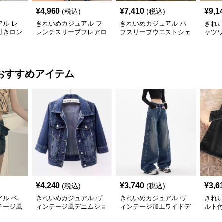
¥
4,960
¥
7,410
¥
9,1
(税込)
(税込)
ル レ
きれいめカジュアル フ
きれいめカジュアル パ
きれ
付きロン
レンチスリーブフレアロ
フスリーブウエストシェ
ャツ
ディー
ングワンピース レディ
イプロングワンピース
ース
り細見え
ース ウエスト調整可能
レディース 半袖 くすみ
グ丈
夏コー
大人ナチュラル ゆった
ブルー花柄 レトロ夏ワ
き フ
り大きいサイズ 夏ワン
ンピ
ュラ
おすすめアイテム
ピ
¥
4,240
¥
3,740
¥
3,6
(税込)
(税込)
ル ベ
きれいめカジュアル ヴ
きれいめカジュアル ヴ
きれ
テージ風
ィンテージ風デニムショ
ィンテージ加工ワイドデ
ルト
ート
ートジャケット
ニムパンツ
ニム