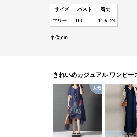
サイズ
バスト
着丈
フリー
106
118/124
単位,cm
きれいめカジュアル
ワンピー
人気