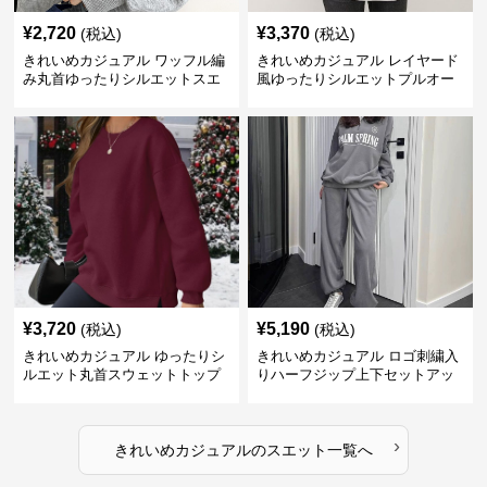
¥
2,720
¥
3,370
(税込)
(税込)
きれいめカジュアル ワッフル編
きれいめカジュアル レイヤード
み丸首ゆったりシルエットスエ
風ゆったりシルエットプルオー
ット
バースエット
¥
3,720
¥
5,190
(税込)
(税込)
きれいめカジュアル ゆったりシ
きれいめカジュアル ロゴ刺繍入
ルエット丸首スウェットトップ
りハーフジップ上下セットアッ
ス
プスエット
›
きれいめカジュアル
の
スエット
一覧へ