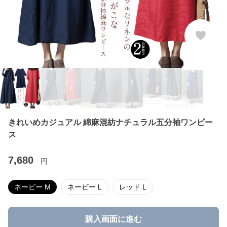
きれいめカジュアル 綿麻混紡ナチュラル五分袖ワンピー
ス
7,680
円
ネービー M
ネービー L
レッド L
購入画面に進む