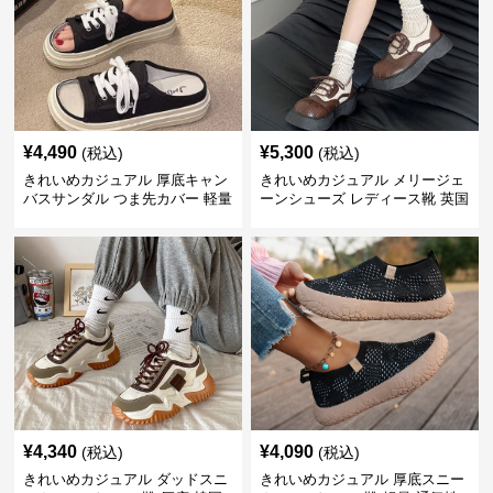
¥
4,490
¥
5,300
(税込)
(税込)
きれいめカジュアル 厚底キャン
きれいめカジュアル メリージェ
バスサンダル つま先カバー 軽量
ーンシューズ レディース靴 英国
スリッポン スニーカー風 カジュ
風 レトロ 厚底 配色デザイン ク
アルシューズ
ラシカル フラットパンプス
¥
4,340
¥
4,090
(税込)
(税込)
きれいめカジュアル ダッドスニ
きれいめカジュアル 厚底スニー