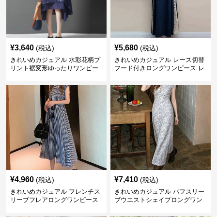
¥
3,640
¥
5,680
(税込)
(税込)
きれいめカジュアル 水彩花柄プ
きれいめカジュアル レース切替
リント裾変形ゆったりワンピー
フード付きロングワンピース レ
ス
ディース 半袖 ゆったり細見え
大人ナチュラル 夏コーデ
¥
4,960
¥
7,410
(税込)
(税込)
きれいめカジュアル フレンチス
きれいめカジュアル パフスリー
リーブフレアロングワンピース
ブウエストシェイプロングワン
レディース ウエスト調整可能 大
ピース レディース 半袖 くすみ
人ナチュラル ゆったり大きいサ
ブルー花柄 レトロ夏ワンピ