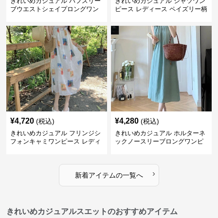
きれいめカジュアル パフスリー
きれいめカジュアル シャツワン
ブウエストシェイプロングワン
ピース レディース ペイズリー柄
ピース レディース 半袖 くすみ
ロング丈 ウエストベルト付き フ
ブルー花柄 レトロ夏ワンピ
レンチ風 大人ナチュラル
¥
4,720
¥
4,280
(税込)
(税込)
きれいめカジュアル フリンジシ
きれいめカジュアル ホルターネ
フォンキャミワンピース レディ
ックノースリーブロングワンピ
ース ゆったりロング丈 透け感
ース レディース ポリエステルス
夏コーデ
トレッチ素材 ギャザー襟 フレン
チ風 夏 大人フェミニン
›
新着アイテムの一覧へ
きれいめカジュアルスエットのおすすめアイテム