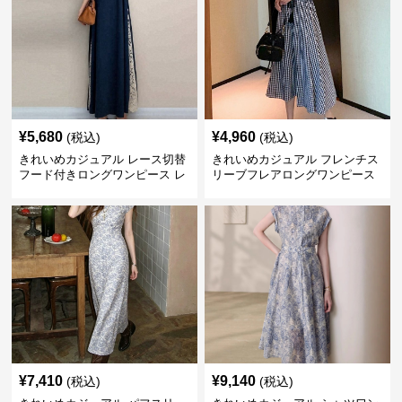
¥
5,680
¥
4,960
(税込)
(税込)
きれいめカジュアル レース切替
きれいめカジュアル フレンチス
フード付きロングワンピース レ
リーブフレアロングワンピース
ディース 半袖 ゆったり細見え
レディース ウエスト調整可能 大
大人ナチュラル 夏コーデ
人ナチュラル ゆったり大きいサ
イズ 夏ワンピ
¥
7,410
¥
9,140
(税込)
(税込)