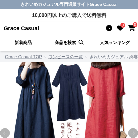
きれいめカジュアル
専門通販サイト
Grace Casual
10,000
円以上のご購入で送料無料
0
0
Grace Casual
新着商品
商品を検索
人気ランキング
Grace Casual TOP
›
ワンピースの一覧
›
きれいめカジュアル 綿
Previous slide
Ne