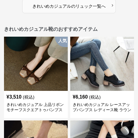
›
きれいめカジュアル
の
リュック
一覧へ
きれいめカジュアル靴のおすすめアイテム
人気
¥
3,510
¥
6,160
(税込)
(税込)
きれいめカジュアル 上品リボン
きれいめカジュアル レースアッ
モチーフスクエアトゥパンプス
プパンプス レディース靴 ラウン
ドトゥ 太ヒール シンプル 無地
上品 カジュアルシューズ