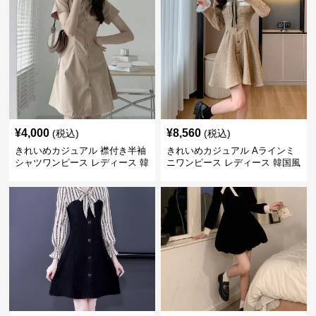
¥
4,000
¥
8,560
(税込)
(税込)
きれいめカジュアル 襟付き半袖
きれいめカジュアル Aラインミ
シャツワンピース レディース 韓
ニワンピース レディース 韓国風
国風 夏 ミニ シンプル エレガン
お嬢様系 長袖 ジャケット風 膝
ト ウエストマーク スタイルアッ
上丈 春秋 ウエストマーク 上品
プ Aライン 小柄さん◎
エレガント