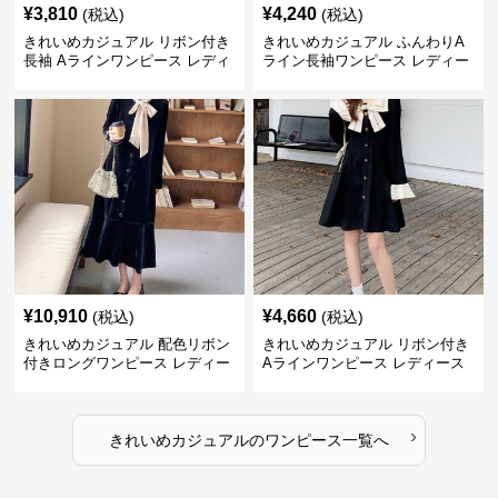
¥
3,810
¥
4,240
(税込)
(税込)
きれいめカジュアル リボン付き
きれいめカジュアル ふんわりA
長袖 Aラインワンピース レディ
ライン長袖ワンピース レディー
ース 春秋 フレンチデザイン 切
ス 大きいサイズ 秋冬 エレガン
り替え 膝上丈 細見え フェミニ
ト フェミニン 上品 おしゃれ
ン おしゃれ
¥
10,910
¥
4,660
(税込)
(税込)
きれいめカジュアル 配色リボン
きれいめカジュアル リボン付き
付きロングワンピース レディー
Aラインワンピース レディース
ス フレンチレトロ ベロア調 エ
大きいサイズ スクエアネック 秋
レガント フェミニン 長袖ロング
冬 長袖 韓国風 膝上丈 フェミニ
ドレス
ン
›
きれいめカジュアル
の
ワンピース
一覧へ