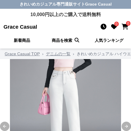
きれいめカジュアル
専門通販サイト
Grace Casual
10,000
円以上のご購入で送料無料
0
0
Grace Casual
新着商品
商品を検索
人気ランキング
Grace Casual TOP
›
デニムの一覧
›
きれいめカジュアル ハイウ
Previous slide
Ne