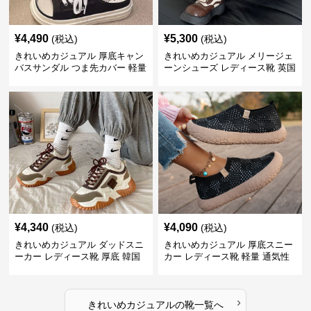
¥
4,490
¥
5,300
(税込)
(税込)
きれいめカジュアル 厚底キャン
きれいめカジュアル メリージェ
バスサンダル つま先カバー 軽量
ーンシューズ レディース靴 英国
スリッポン スニーカー風 カジュ
風 レトロ 厚底 配色デザイン ク
アルシューズ
ラシカル フラットパンプス
¥
4,340
¥
4,090
(税込)
(税込)
きれいめカジュアル ダッドスニ
きれいめカジュアル 厚底スニー
ーカー レディース靴 厚底 韓国
カー レディース靴 軽量 通気性
風 軽量 通気性 スタイルアップ
防滑 柔らかソール 歩きやすい
美脚 スポーティー
スポーティー
›
きれいめカジュアル
の
靴
一覧へ