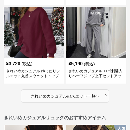
ット
バースエット
¥
3,720
¥
5,190
(税込)
(税込)
きれいめカジュアル ゆったりシ
きれいめカジュアル ロゴ刺繍入
ルエット丸首スウェットトップ
りハーフジップ上下セットアッ
ス
プスエット
›
きれいめカジュアル
の
スエット
一覧へ
きれいめカジュアルリュックのおすすめアイテム
人気