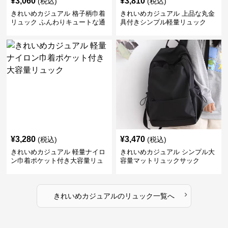
¥
3,060
¥
3,810
(税込)
(税込)
きれいめカジュアル 格子柄巾着
きれいめカジュアル 上品な丸金
リュック ふんわりキュートな通
具付きシンプル軽量リュック
学鞄
¥
3,280
¥
3,470
(税込)
(税込)
きれいめカジュアル 軽量ナイロ
きれいめカジュアル シンプル大
ン巾着ポケット付き大容量リュ
容量マットリュックサック
ック
›
きれいめカジュアル
の
リュック
一覧へ