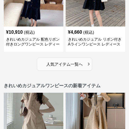
¥
10,910
¥
4,660
(税込)
(税込)
きれいめカジュアル 配色リボン
きれいめカジュアル リボン付き
付きロングワンピース レディー
Aラインワンピース レディース
ス フレンチレトロ ベロア調 エ
大きいサイズ スクエアネック 秋
レガント フェミニン 長袖ロング
冬 長袖 韓国風 膝上丈 フェミニ
ドレス
ン
›
人気アイテム一覧へ
きれいめカジュアルワンピースの新着アイテム