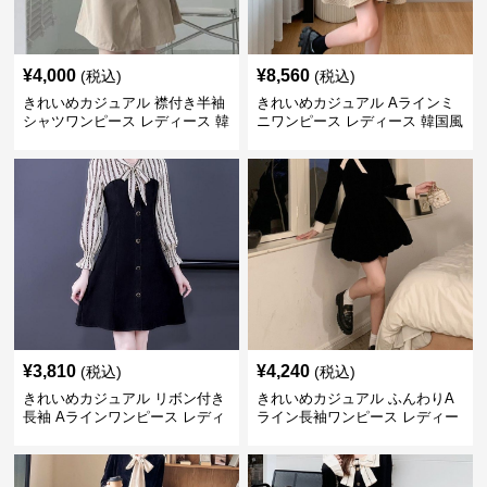
¥
4,000
¥
8,560
(税込)
(税込)
きれいめカジュアル 襟付き半袖
きれいめカジュアル Aラインミ
シャツワンピース レディース 韓
ニワンピース レディース 韓国風
国風 夏 ミニ シンプル エレガン
お嬢様系 長袖 ジャケット風 膝
ト ウエストマーク スタイルアッ
上丈 春秋 ウエストマーク 上品
プ Aライン 小柄さん◎
エレガント
¥
3,810
¥
4,240
(税込)
(税込)
きれいめカジュアル リボン付き
きれいめカジュアル ふんわりA
長袖 Aラインワンピース レディ
ライン長袖ワンピース レディー
ース 春秋 フレンチデザイン 切
ス 大きいサイズ 秋冬 エレガン
り替え 膝上丈 細見え フェミニ
ト フェミニン 上品 おしゃれ
ン おしゃれ