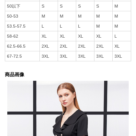
50以下
S
S
S
S
M
50-53
M
M
M
M
M
53.5-57.5
L
L
L
M
M
58-62
XL
XL
XL
XL
L
62.5-66.5
2XL
2XL
2XL
2XL
XL
67-72.5
3XL
3XL
3XL
3XL
3XL
商品画像