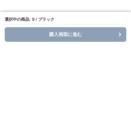
選択中の商品: S / ブラック
選択中の商品: S / ブラック
購入画面に進む
購入画面に進む
Grace Casual
について
利用規約