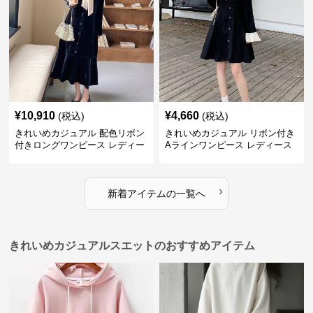
¥
10,910
¥
4,660
(税込)
(税込)
きれいめカジュアル 配色リボン
きれいめカジュアル リボン付き
付きロングワンピース レディー
Aラインワンピース レディース
ス フレンチレトロ ベロア調 エ
大きいサイズ スクエアネック 秋
レガント フェミニン 長袖ロング
冬 長袖 韓国風 膝上丈 フェミニ
ドレス
ン
›
新着アイテムの一覧へ
きれいめカジュアルスエットのおすすめアイテム