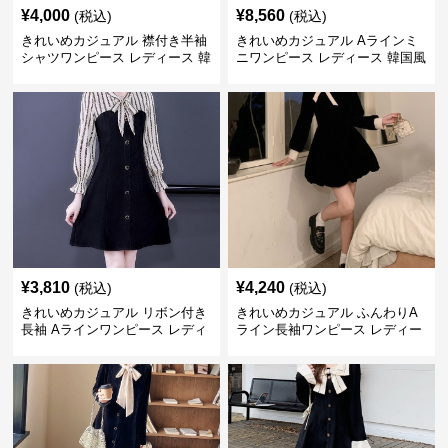
¥
4,000
¥
8,560
(税込)
(税込)
きれいめカジュアル 襟付き半袖
きれいめカジュアル Aラインミ
シャツワンピース レディース 韓
ニワンピース レディース 韓国風
国風 夏 ミニ シンプル エレガン
お嬢様系 長袖 ジャケット風 膝
ト ウエストマーク スタイルアッ
上丈 春秋 ウエストマーク 上品
プ Aライン 小柄さん◎
エレガント
¥
3,810
¥
4,240
(税込)
(税込)
きれいめカジュアル リボン付き
きれいめカジュアル ふんわりA
長袖 Aラインワンピース レディ
ライン長袖ワンピース レディー
ース 春秋 フレンチデザイン 切
ス 大きいサイズ 秋冬 エレガン
り替え 膝上丈 細見え フェミニ
ト フェミニン 上品 おしゃれ
ン おしゃれ