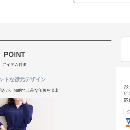
POINT
アイテム特徴
ントな襟元デザイン
お
開きが、知的で上品な印象を演出
ビ
応