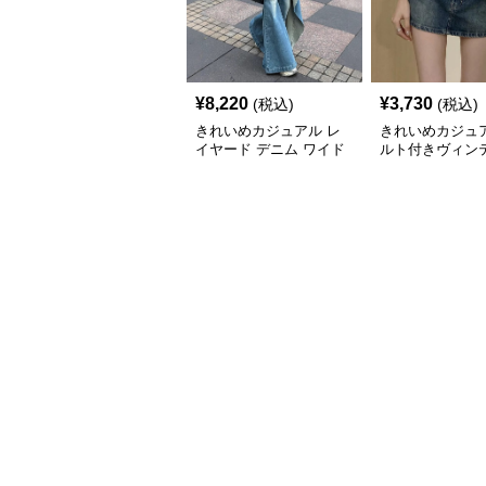
¥
8,220
¥
3,730
(税込)
(税込)
きれいめカジュアル レ
きれいめカジュア
イヤード デニム ワイド
ルト付きヴィン
パンツ 重ね着風 ボトム
デニムミニスカ
ス