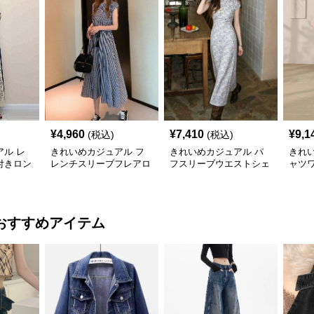
¥
4,960
¥
7,410
¥
9,1
(税込)
(税込)
ル レ
きれいめカジュアル フ
きれいめカジュアル パ
きれ
付きロン
レンチスリーブフレアロ
フスリーブウエストシェ
ャツ
ディー
ングワンピース レディ
イプロングワンピース
ース
り細見え
ース ウエスト調整可能
レディース 半袖 くすみ
グ丈
夏コー
大人ナチュラル ゆった
ブルー花柄 レトロ夏ワ
き フ
り大きいサイズ 夏ワン
ンピ
ュラ
おすすめアイテム
ピ