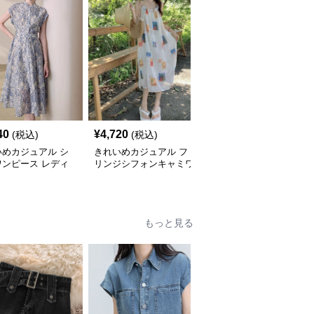
40
¥
4,720
¥
4,280
(税込)
(税込)
(税込)
いめカジュアル シ
きれいめカジュアル フ
きれいめカジュアル ホ
ワンピース レディ
リンジシフォンキャミワ
ルターネックノースリー
 ペイズリー柄ロン
ンピース レディース ゆ
ブロングワンピース レ
 ウエストベルト付
ったりロング丈 透け感
ディース ポリエステル
レンチ風 大人ナチ
夏コーデ
ストレッチ素材 ギャザ
ル
ー襟 フレンチ風 夏 大人
もっと見る
フェミニン