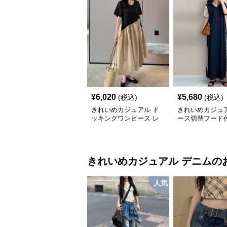
¥
6,020
¥
5,680
(税込)
(税込)
きれいめカジュアル ド
きれいめカジュア
ッキングワンピース レ
ース切替フード
ディース ロング丈 ゆっ
グワンピース レ
たりフレア 夏 アシンメ
ス 半袖 ゆった
トリー 切り替え Tシャツ
大人ナチュラル 
ワンピ 個性派
デ
きれいめカジュアル
デニム
の
人気