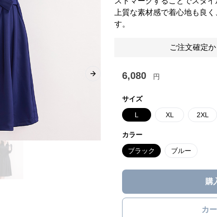
ストマークすることでスタイ
上質な素材感で着心地も良く
す。
ご注文確定か
6,080
円
Next slide
サイズ
L
XL
2XL
カラー
ブラック
ブルー
購
カー