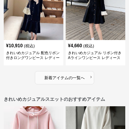
¥
10,910
¥
4,660
(税込)
(税込)
きれいめカジュアル 配色リボン
きれいめカジュアル リボン付き
付きロングワンピース レディー
Aラインワンピース レディース
ス フレンチレトロ ベロア調 エ
大きいサイズ スクエアネック 秋
レガント フェミニン 長袖ロング
冬 長袖 韓国風 膝上丈 フェミニ
ドレス
ン
›
新着アイテムの一覧へ
きれいめカジュアルスエットのおすすめアイテム