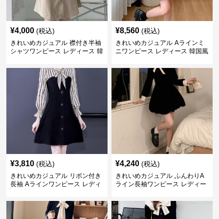
¥
4,000
¥
8,560
(税込)
(税込)
きれいめカジュアル 襟付き半袖
きれいめカジュアル Aラインミ
シャツワンピース レディース 韓
ニワンピース レディース 韓国風
国風 夏 ミニ シンプル エレガン
お嬢様系 長袖 ジャケット風 膝
ト ウエストマーク スタイルアッ
上丈 春秋 ウエストマーク 上品
プ Aライン 小柄さん◎
エレガント
¥
3,810
¥
4,240
(税込)
(税込)
きれいめカジュアル リボン付き
きれいめカジュアル ふんわりA
長袖 Aラインワンピース レディ
ライン長袖ワンピース レディー
ース 春秋 フレンチデザイン 切
ス 大きいサイズ 秋冬 エレガン
り替え 膝上丈 細見え フェミニ
ト フェミニン 上品 おしゃれ
ン おしゃれ