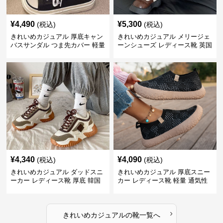
¥
4,490
¥
5,300
(税込)
(税込)
きれいめカジュアル 厚底キャン
きれいめカジュアル メリージェ
バスサンダル つま先カバー 軽量
ーンシューズ レディース靴 英国
スリッポン スニーカー風 カジュ
風 レトロ 厚底 配色デザイン ク
アルシューズ
ラシカル フラットパンプス
¥
4,340
¥
4,090
(税込)
(税込)
きれいめカジュアル ダッドスニ
きれいめカジュアル 厚底スニー
ーカー レディース靴 厚底 韓国
カー レディース靴 軽量 通気性
風 軽量 通気性 スタイルアップ
防滑 柔らかソール 歩きやすい
美脚 スポーティー
スポーティー
›
きれいめカジュアル
の
靴
一覧へ