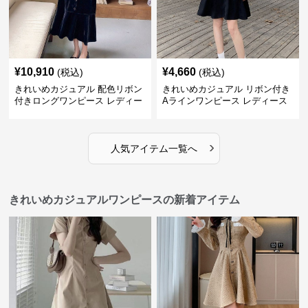
¥
10,910
¥
4,660
(税込)
(税込)
きれいめカジュアル 配色リボン
きれいめカジュアル リボン付き
付きロングワンピース レディー
Aラインワンピース レディース
ス フレンチレトロ ベロア調 エ
大きいサイズ スクエアネック 秋
レガント フェミニン 長袖ロング
冬 長袖 韓国風 膝上丈 フェミニ
ドレス
ン
›
人気アイテム一覧へ
きれいめカジュアルワンピースの新着アイテム