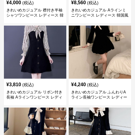
¥
4,000
¥
8,560
(税込)
(税込)
きれいめカジュアル 襟付き半袖
きれいめカジュアル Aラインミ
シャツワンピース レディース 韓
ニワンピース レディース 韓国風
国風 夏 ミニ シンプル エレガン
お嬢様系 長袖 ジャケット風 膝
ト ウエストマーク スタイルアッ
上丈 春秋 ウエストマーク 上品
プ Aライン 小柄さん◎
エレガント
¥
3,810
¥
4,240
(税込)
(税込)
きれいめカジュアル リボン付き
きれいめカジュアル ふんわりA
長袖 Aラインワンピース レディ
ライン長袖ワンピース レディー
ース 春秋 フレンチデザイン 切
ス 大きいサイズ 秋冬 エレガン
り替え 膝上丈 細見え フェミニ
ト フェミニン 上品 おしゃれ
ン おしゃれ