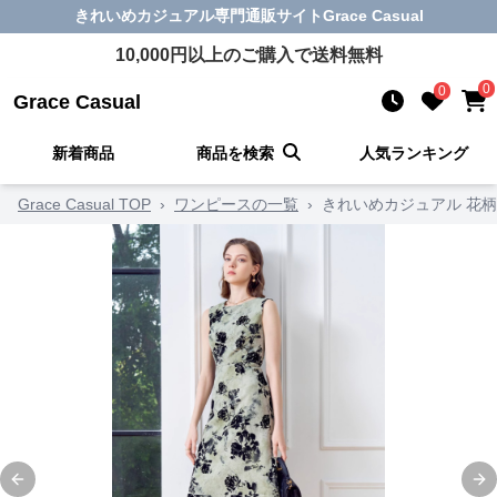
きれいめカジュアル
専門通販サイト
Grace Casual
10,000
円以上のご購入で送料無料
0
0
Grace Casual
新着商品
商品を検索
人気ランキング
Grace Casual TOP
›
ワンピースの一覧
›
きれいめカジュアル 花
Previous slide
Ne