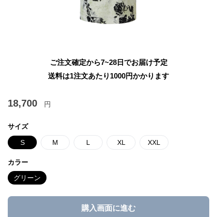
ご注文確定から7~28日でお届け予定
送料は1注文あたり
1000
円かかります
18,700
円
サイズ
S
M
L
XL
XXL
カラー
グリーン
購入画面に進む