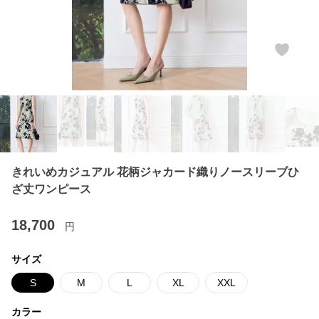
きれいめカジュアル 花柄ジャカード織りノースリーブひ
ざ丈ワンピース
18,700
円
サイズ
S
M
L
XL
XXL
カラー