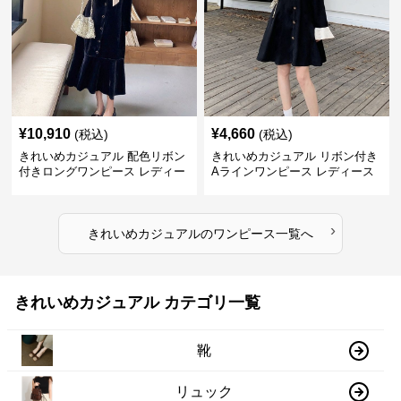
¥
10,910
¥
4,660
(税込)
(税込)
きれいめカジュアル 配色リボン
きれいめカジュアル リボン付き
付きロングワンピース レディー
Aラインワンピース レディース
ス フレンチレトロ ベロア調 エ
大きいサイズ スクエアネック 秋
レガント フェミニン 長袖ロング
冬 長袖 韓国風 膝上丈 フェミニ
ドレス
ン
›
きれいめカジュアル
の
ワンピース
一覧へ
きれいめカジュアル カテゴリ一覧
靴
リュック