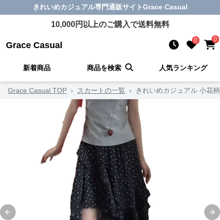
きれいめカジュアル
専門通販サイト
Grace Casual
10,000
円以上のご購入で送料無料
0
0
Grace Casual
新着商品
商品を検索
人気ランキング
Grace Casual TOP
›
スカートの一覧
›
きれいめカジュアル 小花
Previous slide
Ne