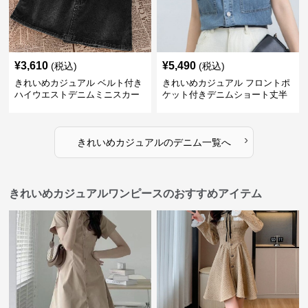
¥
3,610
¥
5,490
(税込)
(税込)
きれいめカジュアル ベルト付き
きれいめカジュアル フロントポ
ハイウエストデニムミニスカー
ケット付きデニムショート丈半
ト
袖シャツ
›
きれいめカジュアル
の
デニム
一覧へ
きれいめカジュアルワンピースのおすすめアイテム