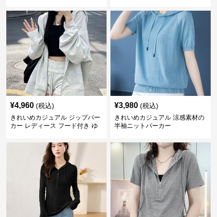
アップ アメカジ系 ゆったり 体
ド付き ゆったり薄手 無地 春秋
型カバー フード付き 春秋冬羽織
映え 小柄さん◎
り
¥
4,960
¥
3,980
(税込)
(税込)
きれいめカジュアル ジップパー
きれいめカジュアル 涼感素材の
カー レディース フード付き ゆ
半袖ニットパーカー
るシルエット ヘザーグレー 韓国
風カジュアル