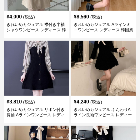
¥
4,000
¥
8,560
(税込)
(税込)
きれいめカジュアル 襟付き半袖
きれいめカジュアル Aラインミ
シャツワンピース レディース 韓
ニワンピース レディース 韓国風
国風 夏 ミニ シンプル エレガン
お嬢様系 長袖 ジャケット風 膝
ト ウエストマーク スタイルアッ
上丈 春秋 ウエストマーク 上品
プ Aライン 小柄さん◎
エレガント
¥
3,810
¥
4,240
(税込)
(税込)
きれいめカジュアル リボン付き
きれいめカジュアル ふんわりA
長袖 Aラインワンピース レディ
ライン長袖ワンピース レディー
ース 春秋 フレンチデザイン 切
ス 大きいサイズ 秋冬 エレガン
り替え 膝上丈 細見え フェミニ
ト フェミニン 上品 おしゃれ
ン おしゃれ