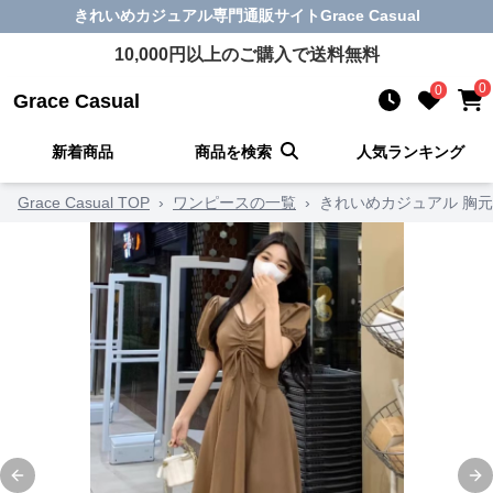
きれいめカジュアル
専門通販サイト
Grace Casual
10,000
円以上のご購入で送料無料
0
0
Grace Casual
新着商品
商品を検索
人気ランキング
Grace Casual TOP
›
ワンピースの一覧
›
きれいめカジュアル 胸
Previous slide
Ne