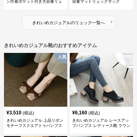
ン巾着ポケット付き大容量リュ
容量マットリュックサック
ック
›
きれいめカジュアル
の
リュック
一覧へ
きれいめカジュアル靴のおすすめアイテム
人気
¥
3,510
¥
6,160
(税込)
(税込)
きれいめカジュアル 上品リボン
きれいめカジュアル レースアッ
モチーフスクエアトゥパンプス
プパンプス レディース靴 ラウン
ドトゥ 太ヒール シンプル 無地
上品 カジュアルシューズ