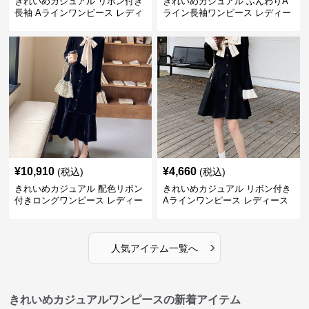
きれいめカジュアル リボン付き
きれいめカジュアル ふんわりA
長袖 Aラインワンピース レディ
ライン長袖ワンピース レディー
ース 春秋 フレンチデザイン 切
ス 大きいサイズ 秋冬 エレガン
り替え 膝上丈 細見え フェミニ
ト フェミニン 上品 おしゃれ
ン おしゃれ
¥
10,910
¥
4,660
(税込)
(税込)
きれいめカジュアル 配色リボン
きれいめカジュアル リボン付き
付きロングワンピース レディー
Aラインワンピース レディース
ス フレンチレトロ ベロア調 エ
大きいサイズ スクエアネック 秋
レガント フェミニン 長袖ロング
冬 長袖 韓国風 膝上丈 フェミニ
ドレス
ン
›
人気アイテム一覧へ
きれいめカジュアルワンピースの新着アイテム