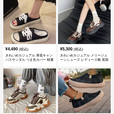
¥
4,490
¥
5,300
(税込)
(税込)
きれいめカジュアル 厚底キャン
きれいめカジュアル メリージェ
バスサンダル つま先カバー 軽量
ーンシューズ レディース靴 英国
スリッポン スニーカー風 カジュ
風 レトロ 厚底 配色デザイン ク
アルシューズ
ラシカル フラットパンプス