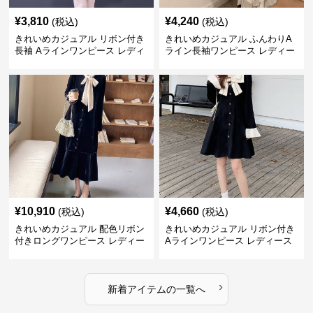
¥
3,810
¥
4,240
(税込)
(税込)
きれいめカジュアル リボン付き
きれいめカジュアル ふんわりA
長袖 Aラインワンピース レディ
ライン長袖ワンピース レディー
ース 春秋 フレンチデザイン 切
ス 大きいサイズ 秋冬 エレガン
り替え 膝上丈 細見え フェミニ
ト フェミニン 上品 おしゃれ
ン おしゃれ
¥
10,910
¥
4,660
(税込)
(税込)
きれいめカジュアル 配色リボン
きれいめカジュアル リボン付き
付きロングワンピース レディー
Aラインワンピース レディース
ス フレンチレトロ ベロア調 エ
大きいサイズ スクエアネック 秋
レガント フェミニン 長袖ロング
冬 長袖 韓国風 膝上丈 フェミニ
ドレス
ン
›
新着アイテムの一覧へ