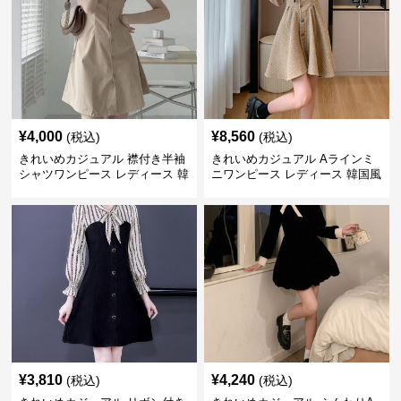
¥
4,000
¥
8,560
(税込)
(税込)
きれいめカジュアル 襟付き半袖
きれいめカジュアル Aラインミ
シャツワンピース レディース 韓
ニワンピース レディース 韓国風
国風 夏 ミニ シンプル エレガン
お嬢様系 長袖 ジャケット風 膝
ト ウエストマーク スタイルアッ
上丈 春秋 ウエストマーク 上品
プ Aライン 小柄さん◎
エレガント
¥
3,810
¥
4,240
(税込)
(税込)