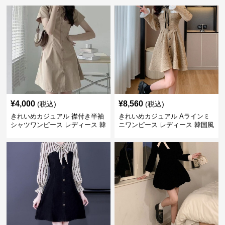
¥
4,000
¥
8,560
(税込)
(税込)
きれいめカジュアル 襟付き半袖
きれいめカジュアル Aラインミ
シャツワンピース レディース 韓
ニワンピース レディース 韓国風
国風 夏 ミニ シンプル エレガン
お嬢様系 長袖 ジャケット風 膝
ト ウエストマーク スタイルアッ
上丈 春秋 ウエストマーク 上品
プ Aライン 小柄さん◎
エレガント