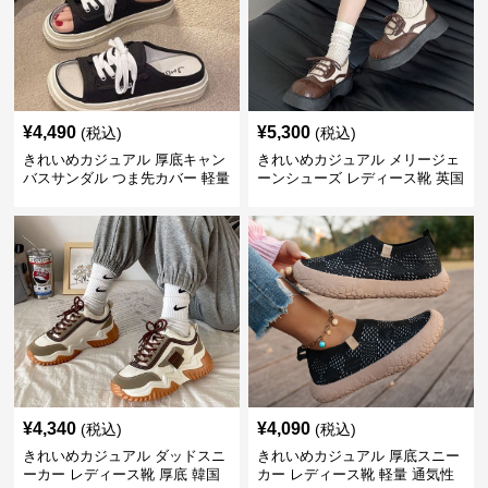
¥
4,490
¥
5,300
(税込)
(税込)
きれいめカジュアル 厚底キャン
きれいめカジュアル メリージェ
バスサンダル つま先カバー 軽量
ーンシューズ レディース靴 英国
スリッポン スニーカー風 カジュ
風 レトロ 厚底 配色デザイン ク
アルシューズ
ラシカル フラットパンプス
¥
4,340
¥
4,090
(税込)
(税込)
きれいめカジュアル ダッドスニ
きれいめカジュアル 厚底スニー
ーカー レディース靴 厚底 韓国
カー レディース靴 軽量 通気性