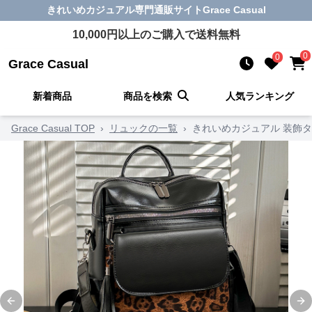
きれいめカジュアル
専門通販サイト
Grace Casual
10,000
円以上のご購入で送料無料
0
0
Grace Casual
新着商品
商品を検索
人気ランキング
Grace Casual TOP
›
リュックの一覧
›
きれいめカジュアル 装飾
Previous slide
Ne