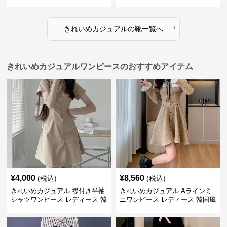
風 軽量 通気性 スタイルアップ
防滑 柔らかソール 歩きやすい
美脚 スポーティー
スポーティー
›
きれいめカジュアル
の
靴
一覧へ
きれいめカジュアルワンピースのおすすめアイテム
¥
4,000
¥
8,560
(税込)
(税込)
きれいめカジュアル 襟付き半袖
きれいめカジュアル Aラインミ
シャツワンピース レディース 韓
ニワンピース レディース 韓国風
国風 夏 ミニ シンプル エレガン
お嬢様系 長袖 ジャケット風 膝
ト ウエストマーク スタイルアッ
上丈 春秋 ウエストマーク 上品
プ Aライン 小柄さん◎
エレガント