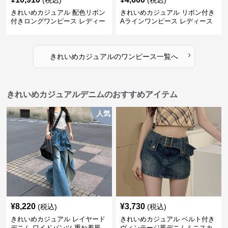
(税込)
(税込)
きれいめカジュアル 配色リボン
きれいめカジュアル リボン付き
付きロングワンピース レディー
Aラインワンピース レディース
ス フレンチレトロ ベロア調 エ
大きいサイズ スクエアネック 秋
レガント フェミニン 長袖ロング
冬 長袖 韓国風 膝上丈 フェミニ
ドレス
ン
›
きれいめカジュアル
の
ワンピース
一覧へ
きれいめカジュアルデニムのおすすめアイテム
人気
¥
8,220
¥
3,730
(税込)
(税込)
きれいめカジュアル レイヤード
きれいめカジュアル ベルト付き
デニム ワイドパンツ 重ね着風
ヴィンテージ風デニムミニスカ