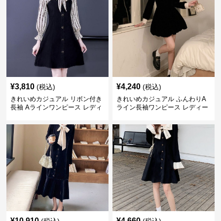
¥
3,810
¥
4,240
(税込)
(税込)
きれいめカジュアル リボン付き
きれいめカジュアル ふんわりA
長袖 Aラインワンピース レディ
ライン長袖ワンピース レディー
ース 春秋 フレンチデザイン 切
ス 大きいサイズ 秋冬 エレガン
り替え 膝上丈 細見え フェミニ
ト フェミニン 上品 おしゃれ
ン おしゃれ
¥
10,910
¥
4,660