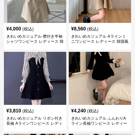
¥
4,000
¥
8,560
(税込)
(税込)
きれいめカジュアル 襟付き半袖
きれいめカジュアル Aラインミ
シャツワンピース レディース 韓
ニワンピース レディース 韓国風
国風 夏 ミニ シンプル エレガン
お嬢様系 長袖 ジャケット風 膝
ト ウエストマーク スタイルアッ
上丈 春秋 ウエストマーク 上品
プ Aライン 小柄さん◎
エレガント
¥
3,810
¥
4,240
(税込)
(税込)
きれいめカジュアル リボン付き
きれいめカジュアル ふんわりA
長袖 Aラインワンピース レディ
ライン長袖ワンピース レディー
ース 春秋 フレンチデザイン 切
ス 大きいサイズ 秋冬 エレガン
り替え 膝上丈 細見え フェミニ
ト フェミニン 上品 おしゃれ