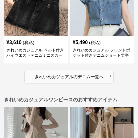
¥
3,610
¥
5,490
(税込)
(税込)
きれいめカジュアル ベルト付き
きれいめカジュアル フロントポ
ハイウエストデニムミニスカー
ケット付きデニムショート丈半
ト
袖シャツ
›
きれいめカジュアル
の
デニム
一覧へ
きれいめカジュアルワンピースのおすすめアイテム