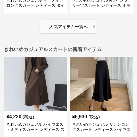
きれいめカジュアル マーメイド
きれいめカジュアル Aラインプ
ロングスカート レディース タイ
リーツスカート レディース ミモ
ト 美シルエット 欧米風 上品 エ
レ丈 ハイウエスト ふんわりフレ
レガント
ア 体型カバー 着痩せ
›
人気アイテム一覧へ
きれいめカジュアルスカートの新着アイテム
¥
4,220
¥
6,930
(税込)
(税込)
きれいめカジュアル ハイウエス
きれいめカジュアル サテンロン
トミディスカート レディース ス
グスカート レディース ハイウエ
リット入り タイトシルエット 通
スト タイト 無地 通勤 上品 美シ