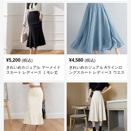
勤 きれいめ
ルエット オールシーズン
¥
5,200
¥
4,580
(税込)
(税込)
きれいめカジュアル マーメイド
きれいめカジュアル Aラインロ
スカート レディース ミモレ丈
ングスカート レディース ウエス
ハイウエスト タイト シンプル
トゴム コットンリネン 大きいサ
美シルエット 上品 エレガント
イズ ナチュラル エスニック風
フレアシルエット