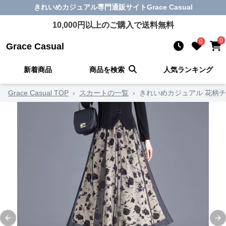
きれいめカジュアル
専門通販サイト
Grace Casual
10,000
円以上のご購入で送料無料
0
0
Grace Casual
新着商品
商品を検索
人気ランキング
Grace Casual TOP
›
スカートの一覧
›
きれいめカジュアル 花柄
Previous slide
Ne