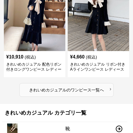
ン おしゃれ
¥
10,910
¥
4,660
(税込)
(税込)
きれいめカジュアル 配色リボン
きれいめカジュアル リボン付き
付きロングワンピース レディー
Aラインワンピース レディース
ス フレンチレトロ ベロア調 エ
大きいサイズ スクエアネック 秋
レガント フェミニン 長袖ロング
冬 長袖 韓国風 膝上丈 フェミニ
ドレス
ン
›
きれいめカジュアル
の
ワンピース
一覧へ
きれいめカジュアル カテゴリ一覧
靴