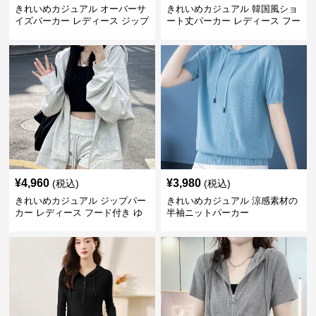
きれいめカジュアル オーバーサ
きれいめカジュアル 韓国風ショ
イズパーカー レディース ジップ
ート丈パーカー レディース フー
アップ アメカジ系 ゆったり 体
ド付き ゆったり薄手 無地 春秋
型カバー フード付き 春秋冬羽織
映え 小柄さん◎
り
¥
4,960
¥
3,980
(税込)
(税込)
きれいめカジュアル ジップパー
きれいめカジュアル 涼感素材の
カー レディース フード付き ゆ
半袖ニットパーカー
るシルエット ヘザーグレー 韓国
風カジュアル