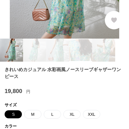
きれいめカジュアル 水彩画風ノースリーブギャザーワン
ピース
19,800
円
サイズ
S
M
L
XL
XXL
カラー