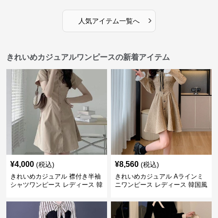
レガント フェミニン 長袖ロング
冬 長袖 韓国風 膝上丈 フェミニ
ドレス
ン
›
人気アイテム一覧へ
きれいめカジュアルワンピースの新着アイテム
¥
4,000
¥
8,560
(税込)
(税込)
きれいめカジュアル 襟付き半袖
きれいめカジュアル Aラインミ
シャツワンピース レディース 韓
ニワンピース レディース 韓国風
国風 夏 ミニ シンプル エレガン
お嬢様系 長袖 ジャケット風 膝
ト ウエストマーク スタイルアッ
上丈 春秋 ウエストマーク 上品
プ Aライン 小柄さん◎
エレガント