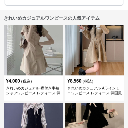
きれいめカジュアルワンピースの人気アイテム
¥
4,000
¥
8,560
(税込)
(税込)
きれいめカジュアル 襟付き半袖
きれいめカジュアル Aラインミ
シャツワンピース レディース 韓
ニワンピース レディース 韓国風
国風 夏 ミニ シンプル エレガン
お嬢様系 長袖 ジャケット風 膝
ト ウエストマーク スタイルアッ
上丈 春秋 ウエストマーク 上品
プ Aライン 小柄さん◎
エレガント