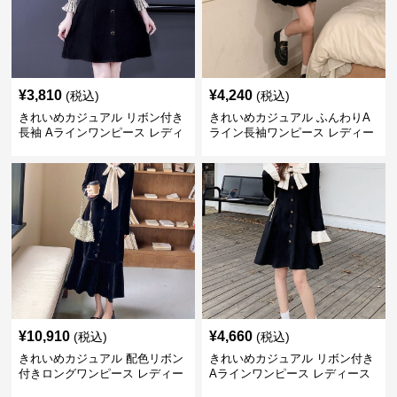
¥
3,810
¥
4,240
(税込)
(税込)
きれいめカジュアル リボン付き
きれいめカジュアル ふんわりA
長袖 Aラインワンピース レディ
ライン長袖ワンピース レディー
ース 春秋 フレンチデザイン 切
ス 大きいサイズ 秋冬 エレガン
り替え 膝上丈 細見え フェミニ
ト フェミニン 上品 おしゃれ
ン おしゃれ
¥
10,910
¥
4,660
(税込)
(税込)
きれいめカジュアル 配色リボン
きれいめカジュアル リボン付き
付きロングワンピース レディー
Aラインワンピース レディース
ス フレンチレトロ ベロア調 エ
大きいサイズ スクエアネック 秋