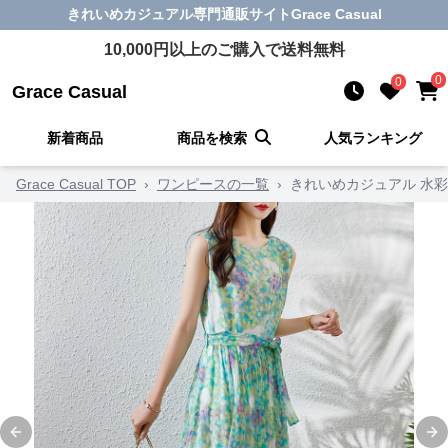
きれいめカジュアル
専門通販サイト
Grace Casual
10,000
円以上のご購入で送料無料
0
0
Grace Casual
新着商品
商品を検索
人気ランキング
Grace Casual TOP
›
ワンピースの一覧
›
きれいめカジュアル 水
Previous slide
Ne