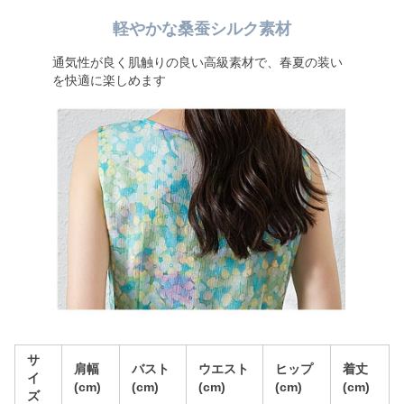
軽やかな桑蚕シルク素材
通気性が良く肌触りの良い高級素材で、春夏の装い
を快適に楽しめます
サ
肩幅
バスト
ウエスト
ヒップ
着丈
イ
(cm)
(cm)
(cm)
(cm)
(cm)
ズ