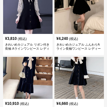
¥
3,810
¥
4,240
(税込)
(税込)
きれいめカジュアル リボン付き
きれいめカジュアル ふんわりA
長袖 Aラインワンピース レディ
ライン長袖ワンピース レディー
ース 春秋 フレンチデザイン 切
ス 大きいサイズ 秋冬 エレガン
り替え 膝上丈 細見え フェミニ
ト フェミニン 上品 おしゃれ
ン おしゃれ
¥
10,910
¥
4,660
(税込)
(税込)