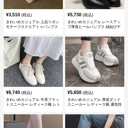
¥
3,510
¥
5,730
(税込)
(税込)
きれいめカジュアル 上品リボン
きれいめカジュアル レースアッ
モチーフスクエアトゥパンプス
プ厚底ヒールパンプス 紐結びデ
ザイン
¥
6,740
¥
5,650
(税込)
(税込)
きれいめカジュアル 牛革フラッ
きれいめカジュアル 厚底ダッド
トスニーカー レディース靴 レト
スニーカー レディース靴 通気性
ロ加工 ラウンドトゥ トレーニン
耐摩耗 軽量 春夏 スタイルアッ
グシューズ風 レースアップ 白ス
プ 白スニーカー
ニーカー