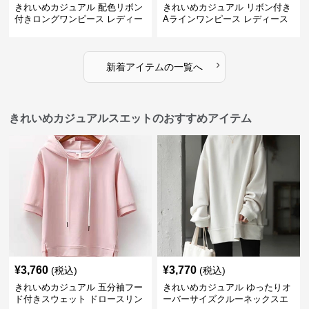
きれいめカジュアル 配色リボン
きれいめカジュアル リボン付き
付きロングワンピース レディー
Aラインワンピース レディース
ス フレンチレトロ ベロア調 エ
大きいサイズ スクエアネック 秋
レガント フェミニン 長袖ロング
冬 長袖 韓国風 膝上丈 フェミニ
ドレス
ン
›
新着アイテムの一覧へ
きれいめカジュアルスエットのおすすめアイテム
¥
3,760
¥
3,770
(税込)
(税込)
きれいめカジュアル 五分袖フー
きれいめカジュアル ゆったりオ
ド付きスウェット ドロースリン
ーバーサイズクルーネックスエ