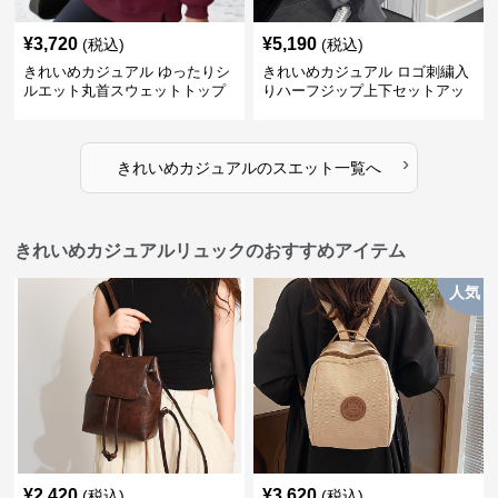
¥
3,720
¥
5,190
(税込)
(税込)
きれいめカジュアル ゆったりシ
きれいめカジュアル ロゴ刺繍入
ルエット丸首スウェットトップ
りハーフジップ上下セットアッ
ス
プスエット
›
きれいめカジュアル
の
スエット
一覧へ
きれいめカジュアルリュックのおすすめアイテム
人気
¥
2,420
¥
3,620
(税込)
(税込)