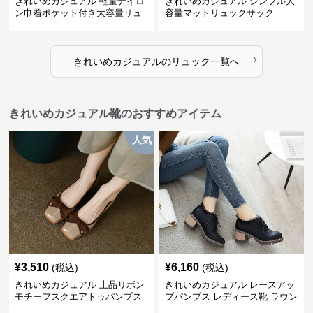
きれいめカジュアル 軽量ナイロ
きれいめカジュアル シンプル大
ン巾着ポケット付き大容量リュ
容量マットリュックサック
ック
›
きれいめカジュアル
の
リュック
一覧へ
きれいめカジュアル靴のおすすめアイテム
人気
¥
3,510
¥
6,160
(税込)
(税込)
きれいめカジュアル 上品リボン
きれいめカジュアル レースアッ
モチーフスクエアトゥパンプス
プパンプス レディース靴 ラウン
ドトゥ 太ヒール シンプル 無地