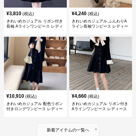
¥
3,810
¥
4,240
(税込)
(税込)
きれいめカジュアル リボン付き
きれいめカジュアル ふんわりA
長袖 Aラインワンピース レディ
ライン長袖ワンピース レディー
ース 春秋 フレンチデザイン 切
ス 大きいサイズ 秋冬 エレガン
り替え 膝上丈 細見え フェミニ
ト フェミニン 上品 おしゃれ
ン おしゃれ
¥
10,910
¥
4,660
(税込)
(税込)
きれいめカジュアル 配色リボン
きれいめカジュアル リボン付き
付きロングワンピース レディー
Aラインワンピース レディース
ス フレンチレトロ ベロア調 エ
大きいサイズ スクエアネック 秋
レガント フェミニン 長袖ロング
冬 長袖 韓国風 膝上丈 フェミニ
ドレス
ン
›
新着アイテムの一覧へ