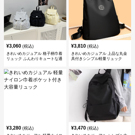
¥
3,060
¥
3,810
(税込)
(税込)
きれいめカジュアル 格子柄巾着
きれいめカジュアル 上品な丸金
リュック ふんわりキュートな通
具付きシンプル軽量リュック
学鞄
¥
3,280
¥
3,470
(税込)
(税込)