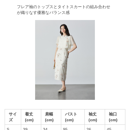
フレア袖のトップスとタイトスカートの組み合わせ
が織りなす優雅なバランス感
サイ
着丈
肩幅
バスト
袖丈
袖口
ズ
(cm)
(cm)
(cm)
(cm)
(cm)
S
39
34
95
26
45