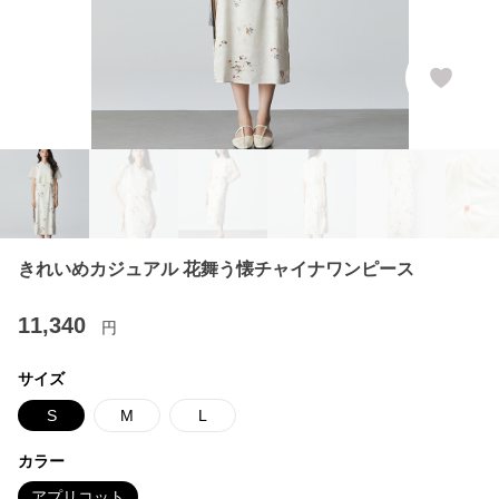
きれいめカジュアル 花舞う懐チャイナワンピース
11,340
円
サイズ
S
M
L
カラー
アプリコット