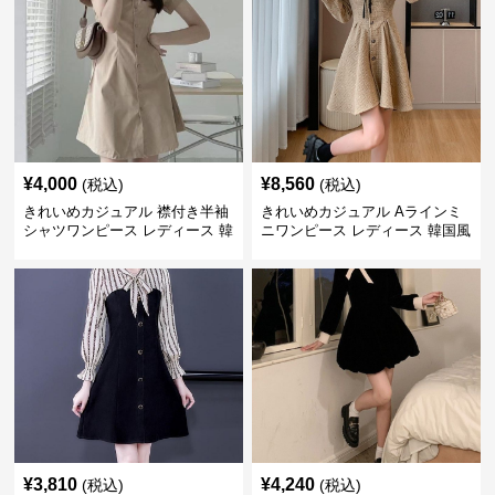
¥
4,000
¥
8,560
(税込)
(税込)
きれいめカジュアル 襟付き半袖
きれいめカジュアル Aラインミ
シャツワンピース レディース 韓
ニワンピース レディース 韓国風
国風 夏 ミニ シンプル エレガン
お嬢様系 長袖 ジャケット風 膝
ト ウエストマーク スタイルアッ
上丈 春秋 ウエストマーク 上品
プ Aライン 小柄さん◎
エレガント
¥
3,810
¥
4,240
(税込)
(税込)