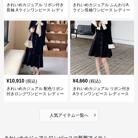
きれいめカジュアル リボン付き
きれいめカジュアル ふんわりA
長袖 Aラインワンピース レディ
ライン長袖ワンピース レディー
ース 春秋 フレンチデザイン 切
ス 大きいサイズ 秋冬 エレガン
り替え 膝上丈 細見え フェミニ
ト フェミニン 上品 おしゃれ
ン おしゃれ
¥
10,910
¥
4,660
(税込)
(税込)
きれいめカジュアル 配色リボン
きれいめカジュアル リボン付き
付きロングワンピース レディー
Aラインワンピース レディース
ス フレンチレトロ ベロア調 エ
大きいサイズ スクエアネック 秋
レガント フェミニン 長袖ロング
冬 長袖 韓国風 膝上丈 フェミニ
ドレス
ン
›
人気アイテム一覧へ