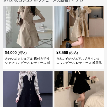
きれいめカジュアルワンピースの新着アイテム
¥
4,000
¥
8,560
(税込)
(税込)
きれいめカジュアル 襟付き半袖
きれいめカジュアル Aラインミ
シャツワンピース レディース 韓
ニワンピース レディース 韓国風
国風 夏 ミニ シンプル エレガン
お嬢様系 長袖 ジャケット風 膝
ト ウエストマーク スタイルアッ
上丈 春秋 ウエストマーク 上品
プ Aライン 小柄さん◎
エレガント