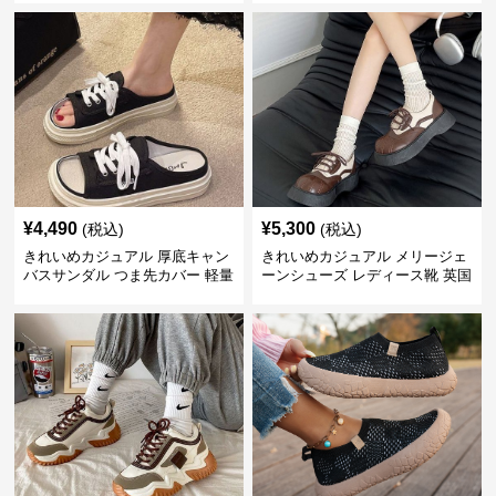
上品 カジュアルシューズ
¥
4,490
¥
5,300
(税込)
(税込)
きれいめカジュアル 厚底キャン
きれいめカジュアル メリージェ
バスサンダル つま先カバー 軽量
ーンシューズ レディース靴 英国
スリッポン スニーカー風 カジュ
風 レトロ 厚底 配色デザイン ク
アルシューズ
ラシカル フラットパンプス