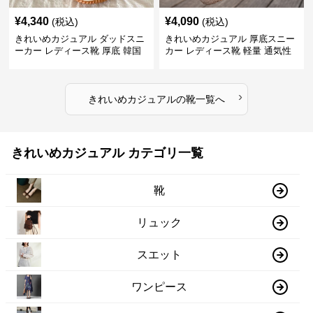
¥
4,340
¥
4,090
(税込)
(税込)
きれいめカジュアル ダッドスニ
きれいめカジュアル 厚底スニー
ーカー レディース靴 厚底 韓国
カー レディース靴 軽量 通気性
風 軽量 通気性 スタイルアップ
防滑 柔らかソール 歩きやすい
美脚 スポーティー
スポーティー
›
きれいめカジュアル
の
靴
一覧へ
きれいめカジュアル カテゴリ一覧
靴
リュック
スエット
ワンピース