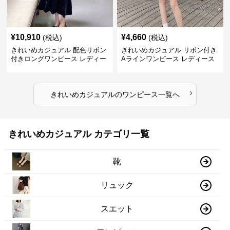
¥
10,910
¥
4,660
(税込)
(税込)
きれいめカジュアル 配色リボン
きれいめカジュアル リボン付き
付きロングワンピース レディー
Aラインワンピース レディース
ス フレンチレトロ ベロア調 エ
大きいサイズ スクエアネック 秋
レガント フェミニン 長袖ロング
冬 長袖 韓国風 膝上丈 フェミニ
ドレス
ン
›
きれいめカジュアル
の
ワンピース
一覧へ
きれいめカジュアル カテゴリ一覧
靴
リュック
スエット