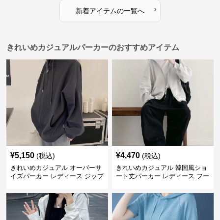
›
新着アイテムの一覧へ
きれいめカジュアルパーカーのおすすめアイテム
¥
5,150
¥
4,470
(税込)
(税込)
きれいめカジュアル オーバーサ
きれいめカジュアル 韓国風ショ
イズパーカー レディース ジップ
ート丈パーカー レディース フー
アップ アメカジ系 ゆったり 体
ド付き ゆったり薄手 無地 春秋
型カバー フード付き 春秋冬羽織
映え 小柄さん◎
り