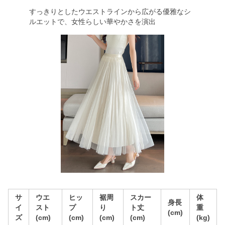
すっきりとしたウエストラインから広がる優雅なシ
ルエットで、女性らしい華やかさを演出
サ
ウエ
ヒッ
裾周
スカー
体
身長
イ
スト
プ
り
ト丈
重
(cm)
ズ
(cm)
(cm)
(cm)
(cm)
(kg)