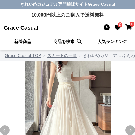
きれいめカジュアル
専門通販サイト
Grace Casual
10,000
円以上のご購入で送料無料
0
0
Grace Casual
新着商品
商品を検索
人気ランキング
Grace Casual TOP
›
スカートの一覧
›
きれいめカジュアル ふん
Previous slide
Ne