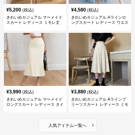
¥
5,200
¥
4,580
(税込)
(税込)
きれいめカジュアル マーメイド
きれいめカジュアル Aラインロ
スカート レディース ミモレ丈
ングスカート レディース ウエス
ハイウエスト タイト シンプル
トゴム コットンリネン 大きいサ
美シルエット 上品 エレガント
イズ ナチュラル エスニック風
フレアシルエット
¥
3,990
¥
3,880
(税込)
(税込)
きれいめカジュアル マーメイド
きれいめカジュアル Aラインプ
ロングスカート レディース タイ
リーツスカート レディース ミモ
ト 美シルエット 欧米風 上品 エ
レ丈 ハイウエスト ふんわりフレ
レガント
ア 体型カバー 着痩せ
›
人気アイテム一覧へ