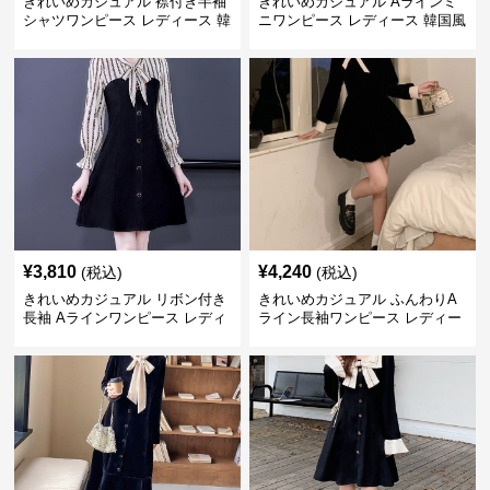
きれいめカジュアル 襟付き半袖
きれいめカジュアル Aラインミ
シャツワンピース レディース 韓
ニワンピース レディース 韓国風
国風 夏 ミニ シンプル エレガン
お嬢様系 長袖 ジャケット風 膝
ト ウエストマーク スタイルアッ
上丈 春秋 ウエストマーク 上品
プ Aライン 小柄さん◎
エレガント
¥
3,810
¥
4,240
(税込)
(税込)
きれいめカジュアル リボン付き
きれいめカジュアル ふんわりA
長袖 Aラインワンピース レディ
ライン長袖ワンピース レディー
ース 春秋 フレンチデザイン 切
ス 大きいサイズ 秋冬 エレガン
り替え 膝上丈 細見え フェミニ
ト フェミニン 上品 おしゃれ
ン おしゃれ