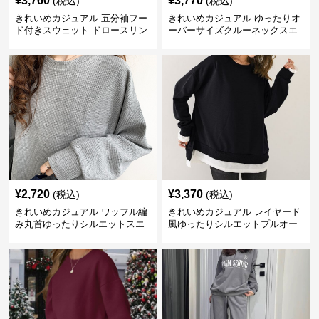
¥
3,760
¥
3,770
(税込)
(税込)
きれいめカジュアル 五分袖フー
きれいめカジュアル ゆったりオ
ド付きスウェット ドロースリン
ーバーサイズクルーネックスエ
グ仕様
ット
¥
2,720
¥
3,370
(税込)
(税込)
きれいめカジュアル ワッフル編
きれいめカジュアル レイヤード
み丸首ゆったりシルエットスエ
風ゆったりシルエットプルオー
ット
バースエット