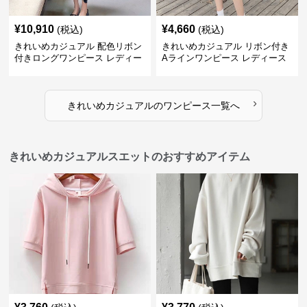
¥
10,910
¥
4,660
(税込)
(税込)
きれいめカジュアル 配色リボン
きれいめカジュアル リボン付き
付きロングワンピース レディー
Aラインワンピース レディース
ス フレンチレトロ ベロア調 エ
大きいサイズ スクエアネック 秋
レガント フェミニン 長袖ロング
冬 長袖 韓国風 膝上丈 フェミニ
ドレス
ン
›
きれいめカジュアル
の
ワンピース
一覧へ
きれいめカジュアルスエットのおすすめアイテム