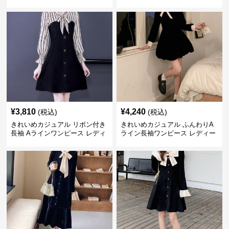
国風 夏 ミニ シンプル エレガン
お嬢様系 長袖 ジャケット風 膝
ト ウエストマーク スタイルアッ
上丈 春秋 ウエストマーク 上品
プ Aライン 小柄さん◎
エレガント
¥
3,810
¥
4,240
(税込)
(税込)
きれいめカジュアル リボン付き
きれいめカジュアル ふんわりA
長袖 Aラインワンピース レディ
ライン長袖ワンピース レディー
ース 春秋 フレンチデザイン 切
ス 大きいサイズ 秋冬 エレガン
り替え 膝上丈 細見え フェミニ
ト フェミニン 上品 おしゃれ
ン おしゃれ