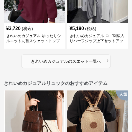
¥
3,720
¥
5,190
(税込)
(税込)
きれいめカジュアル ゆったりシ
きれいめカジュアル ロゴ刺繍入
ルエット丸首スウェットトップ
りハーフジップ上下セットアッ
ス
プスエット
›
きれいめカジュアル
の
スエット
一覧へ
きれいめカジュアルリュックのおすすめアイテム
人気