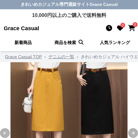
きれいめカジュアル
専門通販サイト
Grace Casual
10,000
円以上のご購入で送料無料
0
0
Grace Casual
新着商品
商品を検索
人気ランキング
Grace Casual TOP
›
デニムの一覧
›
きれいめカジュアル ハイウ
Previous slide
Ne