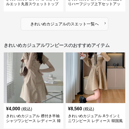
ルエット丸首スウェットトップ
りハーフジップ上下セットアッ
ス
プスエット
›
きれいめカジュアル
の
スエット
一覧へ
きれいめカジュアルワンピースのおすすめアイテム
¥
4,000
¥
8,560
(税込)
(税込)
きれいめカジュアル 襟付き半袖
きれいめカジュアル Aラインミ
シャツワンピース レディース 韓
ニワンピース レディース 韓国風
国風 夏 ミニ シンプル エレガン
お嬢様系 長袖 ジャケット風 膝