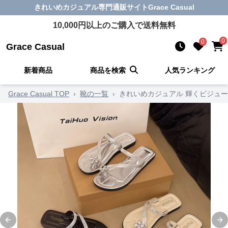
きれいめカジュアル
専門通販サイト
Grace Casual
10,000
円以上のご購入で送料無料
0
0
Grace Casual
新着商品
商品を検索
人気ランキング
Grace Casual TOP
›
靴の一覧
›
きれいめカジュアル 輝くビジュ
Previous slide
Ne