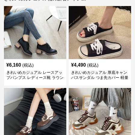
¥
6,160
¥
4,490
(税込)
(税込)
きれいめカジュアル レースアッ
きれいめカジュアル 厚底キャン
プパンプス レディース靴 ラウン
バスサンダル つま先カバー 軽量
ドトゥ 太ヒール シンプル 無地
スリッポン スニーカー風 カジュ
上品 カジュアルシューズ
アルシューズ