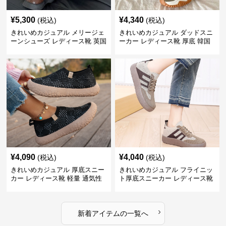
¥
5,300
¥
4,340
(税込)
(税込)
きれいめカジュアル メリージェ
きれいめカジュアル ダッドスニ
ーンシューズ レディース靴 英国
ーカー レディース靴 厚底 韓国
風 レトロ 厚底 配色デザイン ク
風 軽量 通気性 スタイルアップ
ラシカル フラットパンプス
美脚 スポーティー
¥
4,090
¥
4,040
(税込)
(税込)
きれいめカジュアル 厚底スニー
きれいめカジュアル フライニッ
カー レディース靴 軽量 通気性
ト厚底スニーカー レディース靴
防滑 柔らかソール 歩きやすい
徳訓シューズ 防滑 通気性 スリ
スポーティー
ッポン レトロ カジュアルシュー
ズ
›
新着アイテムの一覧へ