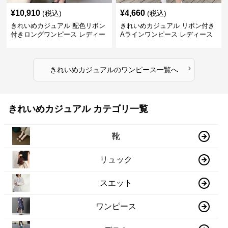
¥
10,910
¥
4,660
(税込)
(税込)
きれいめカジュアル 配色リボン
きれいめカジュアル リボン付き
付きロングワンピース レディー
Aラインワンピース レディース
ス フレンチレトロ ベロア調 エ
大きいサイズ スクエアネック 秋
レガント フェミニン 長袖ロング
冬 長袖 韓国風 膝上丈 フェミニ
ドレス
ン
›
きれいめカジュアル
の
ワンピース
一覧へ
きれいめカジュアル カテゴリ一覧
靴
リュック
スエット
ワンピース