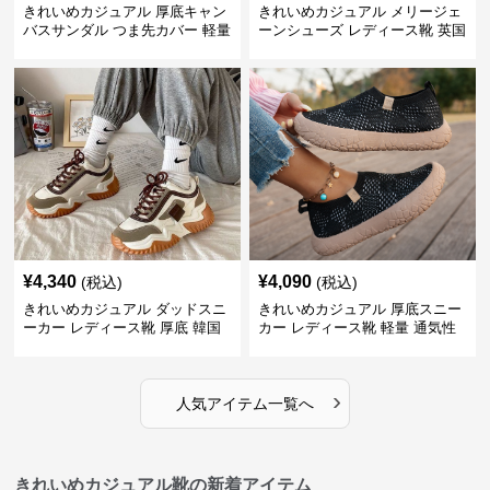
きれいめカジュアル 厚底キャン
きれいめカジュアル メリージェ
バスサンダル つま先カバー 軽量
ーンシューズ レディース靴 英国
スリッポン スニーカー風 カジュ
風 レトロ 厚底 配色デザイン ク
アルシューズ
ラシカル フラットパンプス
¥
4,340
¥
4,090
(税込)
(税込)
きれいめカジュアル ダッドスニ
きれいめカジュアル 厚底スニー
ーカー レディース靴 厚底 韓国
カー レディース靴 軽量 通気性
風 軽量 通気性 スタイルアップ
防滑 柔らかソール 歩きやすい
美脚 スポーティー
スポーティー
›
人気アイテム一覧へ
きれいめカジュアル靴の新着アイテム