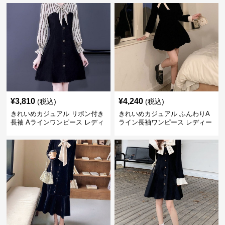
ト ウエストマーク スタイルアッ
上丈 春秋 ウエストマーク 上品
プ Aライン 小柄さん◎
エレガント
¥
3,810
¥
4,240
(税込)
(税込)
きれいめカジュアル リボン付き
きれいめカジュアル ふんわりA
長袖 Aラインワンピース レディ
ライン長袖ワンピース レディー
ース 春秋 フレンチデザイン 切
ス 大きいサイズ 秋冬 エレガン
り替え 膝上丈 細見え フェミニ
ト フェミニン 上品 おしゃれ
ン おしゃれ