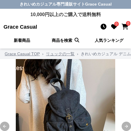
きれいめカジュアル
専門通販サイト
Grace Casual
10,000
円以上のご購入で送料無料
0
0
Grace Casual
新着商品
商品を検索
人気ランキング
Grace Casual TOP
›
リュックの一覧
›
きれいめカジュアル デニ
Previous slide
Ne