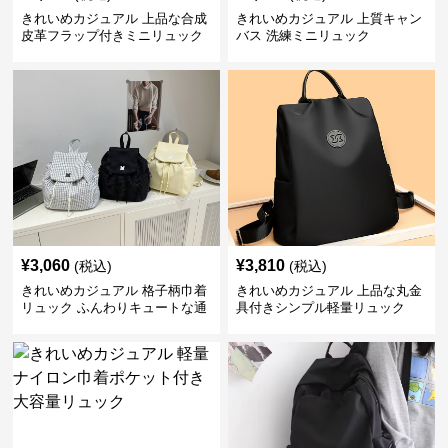
きれいめカジュアル 上品な合成
きれいめカジュアル 上質キャン
皮革フラップ付きミニリュック
バス 洗練ミニリュック
¥
3,060
¥
3,810
(税込)
(税込)
きれいめカジュアル 格子柄巾着
きれいめカジュアル 上品な丸金
リュック ふんわりキュートな通
具付きシンプル軽量リュック
学鞄