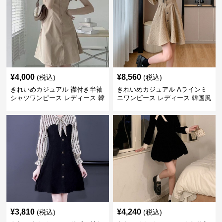
¥
4,000
¥
8,560
(税込)
(税込)
きれいめカジュアル 襟付き半袖
きれいめカジュアル Aラインミ
シャツワンピース レディース 韓
ニワンピース レディース 韓国風
国風 夏 ミニ シンプル エレガン
お嬢様系 長袖 ジャケット風 膝
ト ウエストマーク スタイルアッ
上丈 春秋 ウエストマーク 上品
プ Aライン 小柄さん◎
エレガント
¥
3,810
¥
4,240
(税込)
(税込)