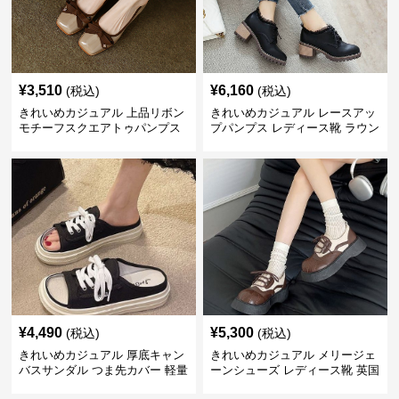
¥
3,510
¥
6,160
(税込)
(税込)
きれいめカジュアル 上品リボン
きれいめカジュアル レースアッ
モチーフスクエアトゥパンプス
プパンプス レディース靴 ラウン
ドトゥ 太ヒール シンプル 無地
上品 カジュアルシューズ
¥
4,490
¥
5,300
(税込)
(税込)
きれいめカジュアル 厚底キャン
きれいめカジュアル メリージェ
バスサンダル つま先カバー 軽量
ーンシューズ レディース靴 英国
スリッポン スニーカー風 カジュ
風 レトロ 厚底 配色デザイン ク