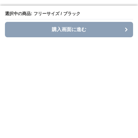
選択中の商品: フリーサイズ / ブラック
選択中の商品: フリーサイズ / ブラック
購入画面に進む
購入画面に進む
Grace Casual
について
利用規約