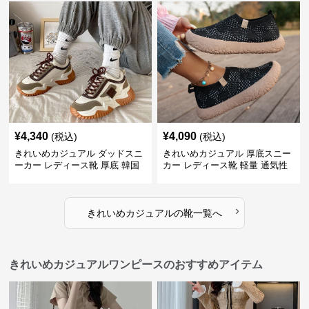
アルシューズ
ラシカル フラットパンプス
¥
4,340
¥
4,090
(税込)
(税込)
きれいめカジュアル ダッドスニ
きれいめカジュアル 厚底スニー
ーカー レディース靴 厚底 韓国
カー レディース靴 軽量 通気性
風 軽量 通気性 スタイルアップ
防滑 柔らかソール 歩きやすい
美脚 スポーティー
スポーティー
›
きれいめカジュアル
の
靴
一覧へ
きれいめカジュアルワンピースのおすすめアイテム