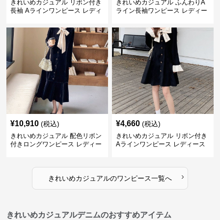
きれいめカジュアル リボン付き
きれいめカジュアル ふんわりA
長袖 Aラインワンピース レディ
ライン長袖ワンピース レディー
ース 春秋 フレンチデザイン 切
ス 大きいサイズ 秋冬 エレガン
り替え 膝上丈 細見え フェミニ
ト フェミニン 上品 おしゃれ
ン おしゃれ
¥
10,910
¥
4,660
(税込)
(税込)
きれいめカジュアル 配色リボン
きれいめカジュアル リボン付き
付きロングワンピース レディー
Aラインワンピース レディース
ス フレンチレトロ ベロア調 エ
大きいサイズ スクエアネック 秋
レガント フェミニン 長袖ロング
冬 長袖 韓国風 膝上丈 フェミニ
ドレス
ン
›
きれいめカジュアル
の
ワンピース
一覧へ
きれいめカジュアルデニムのおすすめアイテム