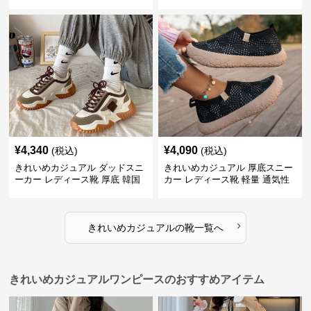
スリッポン スニーカー風 カジュ
風 レトロ 厚底 配色デザイン ク
アルシューズ
ラシカル フラットパンプス
¥
4,340
¥
4,090
(税込)
(税込)
きれいめカジュアル ダッドスニ
きれいめカジュアル 厚底スニー
ーカー レディース靴 厚底 韓国
カー レディース靴 軽量 通気性
風 軽量 通気性 スタイルアップ
防滑 柔らかソール 歩きやすい
美脚 スポーティー
スポーティー
›
きれいめカジュアル
の
靴
一覧へ
きれいめカジュアルワンピースのおすすめアイテム