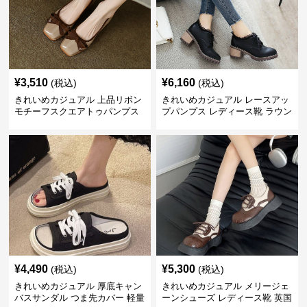
¥
3,510
¥
6,160
(税込)
(税込)
きれいめカジュアル 上品リボン
きれいめカジュアル レースアッ
モチーフスクエアトゥパンプス
プパンプス レディース靴 ラウン
ドトゥ 太ヒール シンプル 無地
上品 カジュアルシューズ
¥
4,490
¥
5,300
(税込)
(税込)
きれいめカジュアル 厚底キャン
きれいめカジュアル メリージェ
バスサンダル つま先カバー 軽量
ーンシューズ レディース靴 英国