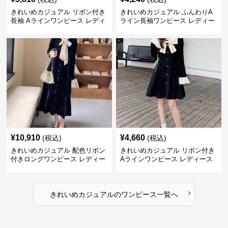
きれいめカジュアル リボン付き
きれいめカジュアル ふんわりA
長袖 Aラインワンピース レディ
ライン長袖ワンピース レディー
ース 春秋 フレンチデザイン 切
ス 大きいサイズ 秋冬 エレガン
り替え 膝上丈 細見え フェミニ
ト フェミニン 上品 おしゃれ
ン おしゃれ
¥
10,910
¥
4,660
(税込)
(税込)
きれいめカジュアル 配色リボン
きれいめカジュアル リボン付き
付きロングワンピース レディー
Aラインワンピース レディース
ス フレンチレトロ ベロア調 エ
大きいサイズ スクエアネック 秋
レガント フェミニン 長袖ロング
冬 長袖 韓国風 膝上丈 フェミニ
ドレス
ン
›
きれいめカジュアル
の
ワンピース
一覧へ