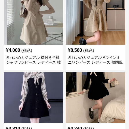
¥
4,000
¥
8,560
(税込)
(税込)
きれいめカジュアル 襟付き半袖
きれいめカジュアル Aラインミ
シャツワンピース レディース 韓
ニワンピース レディース 韓国風
国風 夏 ミニ シンプル エレガン
お嬢様系 長袖 ジャケット風 膝
ト ウエストマーク スタイルアッ
上丈 春秋 ウエストマーク 上品
プ Aライン 小柄さん◎
エレガント
¥
3,810
¥
4,240
(税込)
(税込)