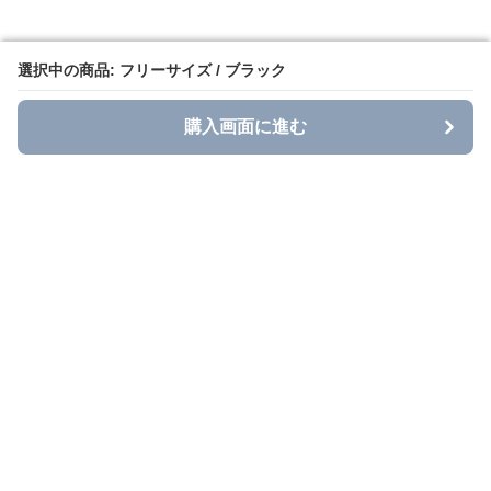
選択中の商品: フリーサイズ / ブラック
選択中の商品: フリーサイズ / ブラック
購入画面に進む
購入画面に進む
Grace Casual
について
利用規約