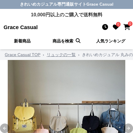
きれいめカジュアル
専門通販サイト
Grace Casual
10,000
円以上のご購入で送料無料
0
0
Grace Casual
新着商品
商品を検索
人気ランキング
Grace Casual TOP
›
リュックの一覧
›
きれいめカジュアル 丸み
Previous slide
Ne