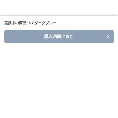
選択中の商品: S / ダークブルー
選択中の商品: S / ダークブルー
購入画面に進む
購入画面に進む
Grace Casual
について