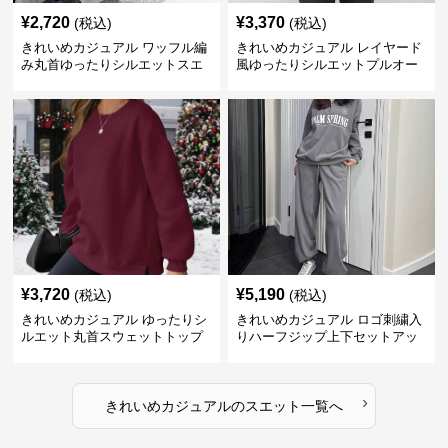
¥
2,720
¥
3,370
(税込)
(税込)
きれいめカジュアル ワッフル編
きれいめカジュアル レイヤード
み丸首ゆったりシルエットスエ
風ゆったりシルエットプルオー
ット
バースエット
¥
3,720
¥
5,190
(税込)
(税込)
きれいめカジュアル ゆったりシ
きれいめカジュアル ロゴ刺繍入
ルエット丸首スウェットトップ
りハーフジップ上下セットアッ
ス
プスエット
›
きれいめカジュアル
の
スエット
一覧へ