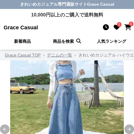
きれいめカジュアル
専門通販サイト
Grace Casual
10,000
円以上のご購入で送料無料
0
0
Grace Casual
新着商品
商品を検索
人気ランキング
Grace Casual TOP
›
デニムの一覧
›
きれいめカジュアル ハイウ
Previous slide
Ne