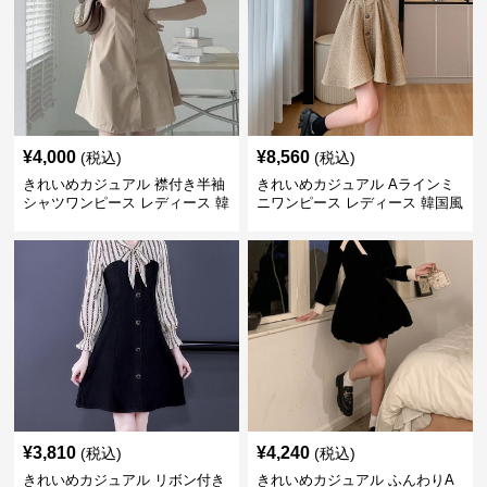
¥
4,000
¥
8,560
(税込)
(税込)
きれいめカジュアル 襟付き半袖
きれいめカジュアル Aラインミ
シャツワンピース レディース 韓
ニワンピース レディース 韓国風
国風 夏 ミニ シンプル エレガン
お嬢様系 長袖 ジャケット風 膝
ト ウエストマーク スタイルアッ
上丈 春秋 ウエストマーク 上品
プ Aライン 小柄さん◎
エレガント
¥
3,810
¥
4,240
(税込)
(税込)
きれいめカジュアル リボン付き
きれいめカジュアル ふんわりA