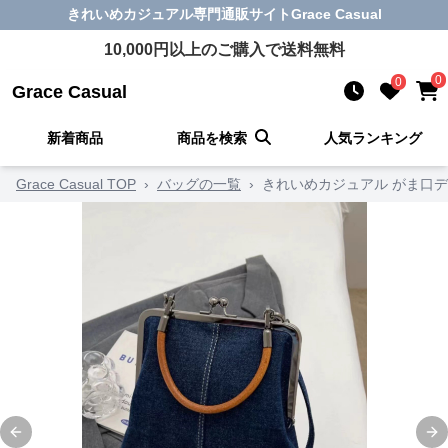
きれいめカジュアル
専門通販サイト
Grace Casual
10,000
円以上のご購入で送料無料
0
0
Grace Casual
新着商品
商品を検索
人気ランキング
Grace Casual TOP
›
バッグの一覧
›
きれいめカジュアル がま口デ
Previous slide
Ne