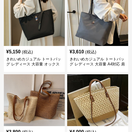
¥
5,150
¥
3,610
(税込)
(税込)
きれいめカジュアル トートバッ
きれいめカジュアル トートバッ
グ レディース 大容量 オックス
グ レディース 大容量 A4対応 肩
フォード生地 通勤 シンプル 刺
掛け 通勤・通学 おしゃれ
繍デザイン 肩掛け おしゃれ
¥
3,800
¥
4,000