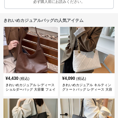
必ず購入前にお読みください。
きれいめカジュアルバッグの人気アイテム
¥
4,430
¥
4,090
(税込)
(税込)
きれいめカジュアル レディース
きれいめカジュアル キルティン
ショルダーバッグ 大容量 フェイ
グトートバッグ レディース 大容
クレザー 軽量 通勤 斜めがけ
量 ワンショルダー 肩掛け おし
2WAY ヴィンテージ風
ゃれ 通勤・通学 シンプル