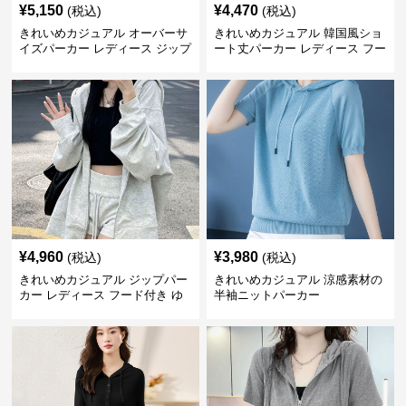
¥
5,150
¥
4,470
(税込)
(税込)
きれいめカジュアル オーバーサ
きれいめカジュアル 韓国風ショ
イズパーカー レディース ジップ
ート丈パーカー レディース フー
アップ アメカジ系 ゆったり 体
ド付き ゆったり薄手 無地 春秋
型カバー フード付き 春秋冬羽織
映え 小柄さん◎
り
¥
4,960
¥
3,980
(税込)
(税込)
きれいめカジュアル ジップパー
きれいめカジュアル 涼感素材の
カー レディース フード付き ゆ
半袖ニットパーカー
るシルエット ヘザーグレー 韓国
風カジュアル