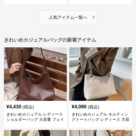
夏 ビーチバッグ 旅行 肩掛け お
春夏 編み込み ショルダーバッグ
しゃれ
肩掛け リゾート風 おしゃれ
›
人気アイテム一覧へ
きれいめカジュアルバッグの新着アイテム
¥
4,430
¥
4,090
(税込)
(税込)
きれいめカジュアル レディース
きれいめカジュアル キルティン
ショルダーバッグ 大容量 フェイ
グトートバッグ レディース 大容
クレザー 軽量 通勤 斜めがけ
量 ワンショルダー 肩掛け おし
2WAY ヴィンテージ風
ゃれ 通勤・通学 シンプル