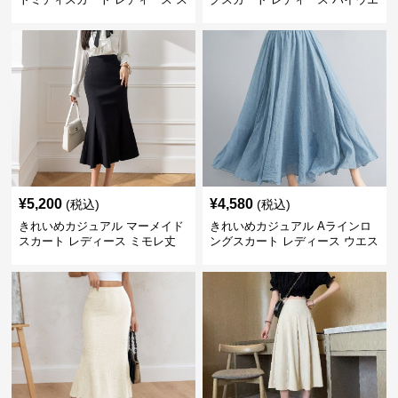
リット入り タイトシルエット 通
スト タイト 無地 通勤 上品 美シ
勤 きれいめ
ルエット オールシーズン
¥
5,200
¥
4,580
(税込)
(税込)
きれいめカジュアル マーメイド
きれいめカジュアル Aラインロ
スカート レディース ミモレ丈
ングスカート レディース ウエス
ハイウエスト タイト シンプル
トゴム コットンリネン 大きいサ
美シルエット 上品 エレガント
イズ ナチュラル エスニック風
フレアシルエット