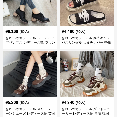
¥
6,160
¥
4,490
(税込)
(税込)
きれいめカジュアル レースアッ
きれいめカジュアル 厚底キャン
プパンプス レディース靴 ラウン
バスサンダル つま先カバー 軽量
ドトゥ 太ヒール シンプル 無地
スリッポン スニーカー風 カジュ
上品 カジュアルシューズ
アルシューズ
¥
5,300
¥
4,340
(税込)
(税込)
きれいめカジュアル メリージェ
きれいめカジュアル ダッドスニ
ーンシューズ レディース靴 英国
ーカー レディース靴 厚底 韓国