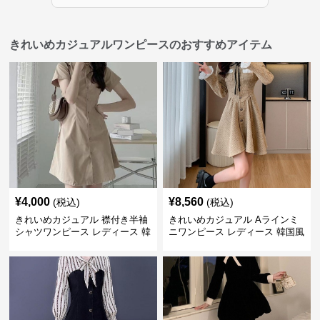
きれいめカジュアルワンピースのおすすめアイテム
¥
4,000
¥
8,560
(税込)
(税込)
きれいめカジュアル 襟付き半袖
きれいめカジュアル Aラインミ
シャツワンピース レディース 韓
ニワンピース レディース 韓国風
国風 夏 ミニ シンプル エレガン
お嬢様系 長袖 ジャケット風 膝
ト ウエストマーク スタイルアッ
上丈 春秋 ウエストマーク 上品
プ Aライン 小柄さん◎
エレガント