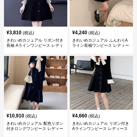
¥
3,810
¥
4,240
(税込)
(税込)
きれいめカジュアル リボン付き
きれいめカジュアル ふんわりA
長袖 Aラインワンピース レディ
ライン長袖ワンピース レディー
ース 春秋 フレンチデザイン 切
ス 大きいサイズ 秋冬 エレガン
り替え 膝上丈 細見え フェミニ
ト フェミニン 上品 おしゃれ
ン おしゃれ
¥
10,910
¥
4,660
(税込)
(税込)
きれいめカジュアル 配色リボン
きれいめカジュアル リボン付き
付きロングワンピース レディー
Aラインワンピース レディース
ス フレンチレトロ ベロア調 エ
大きいサイズ スクエアネック 秋