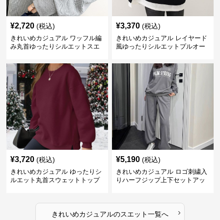
¥
2,720
¥
3,370
(税込)
(税込)
きれいめカジュアル ワッフル編
きれいめカジュアル レイヤード
み丸首ゆったりシルエットスエ
風ゆったりシルエットプルオー
ット
バースエット
¥
3,720
¥
5,190
(税込)
(税込)
きれいめカジュアル ゆったりシ
きれいめカジュアル ロゴ刺繍入
ルエット丸首スウェットトップ
りハーフジップ上下セットアッ
ス
プスエット
›
きれいめカジュアル
の
スエット
一覧へ