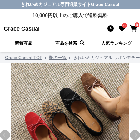
きれいめカジュアル
専門通販サイト
Grace Casual
10,000
円以上のご購入で送料無料
0
0
Grace Casual
新着商品
商品を検索
人気ランキング
Grace Casual TOP
›
靴の一覧
›
きれいめカジュアル リボンモチ
Previous slide
Ne