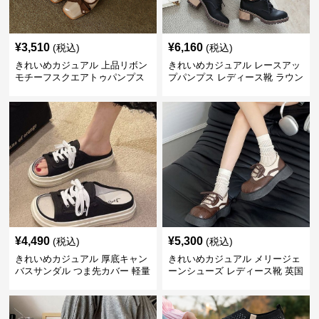
¥
3,510
¥
6,160
(税込)
(税込)
きれいめカジュアル 上品リボン
きれいめカジュアル レースアッ
モチーフスクエアトゥパンプス
プパンプス レディース靴 ラウン
ドトゥ 太ヒール シンプル 無地
上品 カジュアルシューズ
¥
4,490
¥
5,300
(税込)
(税込)
きれいめカジュアル 厚底キャン
きれいめカジュアル メリージェ
バスサンダル つま先カバー 軽量
ーンシューズ レディース靴 英国
スリッポン スニーカー風 カジュ
風 レトロ 厚底 配色デザイン ク
アルシューズ
ラシカル フラットパンプス