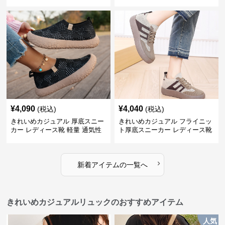
風 レトロ 厚底 配色デザイン ク
風 軽量 通気性 スタイルアップ
ラシカル フラットパンプス
美脚 スポーティー
¥
4,090
¥
4,040
(税込)
(税込)
きれいめカジュアル 厚底スニー
きれいめカジュアル フライニッ
カー レディース靴 軽量 通気性
ト厚底スニーカー レディース靴
防滑 柔らかソール 歩きやすい
徳訓シューズ 防滑 通気性 スリ
スポーティー
ッポン レトロ カジュアルシュー
ズ
›
新着アイテムの一覧へ
きれいめカジュアルリュックのおすすめアイテム
人気