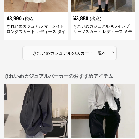
¥
3,990
¥
3,880
(税込)
(税込)
きれいめカジュアル マーメイド
きれいめカジュアル Aラインプ
ロングスカート レディース タイ
リーツスカート レディース ミモ
ト 美シルエット 欧米風 上品 エ
レ丈 ハイウエスト ふんわりフレ
レガント
ア 体型カバー 着痩せ
›
きれいめカジュアル
の
スカート
一覧へ
きれいめカジュアルパーカーのおすすめアイテム