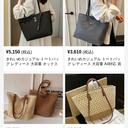
¥
5,150
¥
3,610
(税込)
(税込)
きれいめカジュアル トートバッ
きれいめカジュアル トートバッ
グ レディース 大容量 オックス
グ レディース 大容量 A4対応 肩
フォード生地 通勤 シンプル 刺
掛け 通勤・通学 おしゃれ
繍デザイン 肩掛け おしゃれ