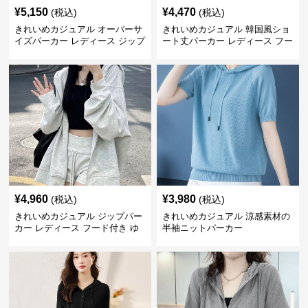
¥
5,150
¥
4,470
(税込)
(税込)
きれいめカジュアル オーバーサ
きれいめカジュアル 韓国風ショ
イズパーカー レディース ジップ
ート丈パーカー レディース フー
アップ アメカジ系 ゆったり 体
ド付き ゆったり薄手 無地 春秋
型カバー フード付き 春秋冬羽織
映え 小柄さん◎
り
¥
4,960
¥
3,980
(税込)
(税込)
きれいめカジュアル ジップパー
きれいめカジュアル 涼感素材の
カー レディース フード付き ゆ
半袖ニットパーカー
るシルエット ヘザーグレー 韓国
風カジュアル