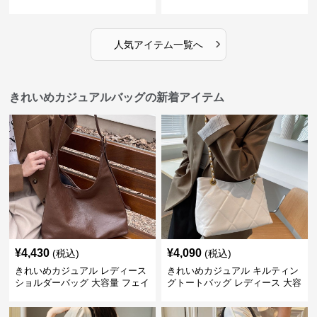
夏 ビーチバッグ 旅行 肩掛け お
春夏 編み込み ショルダーバッグ
しゃれ
肩掛け リゾート風 おしゃれ
›
人気アイテム一覧へ
きれいめカジュアルバッグの新着アイテム
¥
4,430
¥
4,090
(税込)
(税込)
きれいめカジュアル レディース
きれいめカジュアル キルティン
ショルダーバッグ 大容量 フェイ
グトートバッグ レディース 大容
クレザー 軽量 通勤 斜めがけ
量 ワンショルダー 肩掛け おし
2WAY ヴィンテージ風
ゃれ 通勤・通学 シンプル