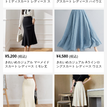
トミディスカート レディース ス
グスカート レディース ハイウエ
リット入り タイトシルエット 通
スト タイト 無地 通勤 上品 美シ
勤 きれいめ
ルエット オールシーズン
¥
5,200
¥
4,580
(税込)
(税込)
きれいめカジュアル マーメイド
きれいめカジュアル Aラインロ
スカート レディース ミモレ丈
ングスカート レディース ウエス
ハイウエスト タイト シンプル
トゴム コットンリネン 大きいサ
美シルエット 上品 エレガント
イズ ナチュラル エスニック風
フレアシルエット