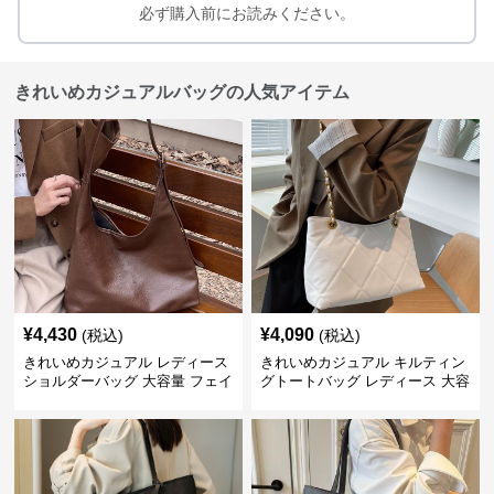
必ず購入前にお読みください。
きれいめカジュアルバッグの人気アイテム
¥
4,430
¥
4,090
(税込)
(税込)
きれいめカジュアル レディース
きれいめカジュアル キルティン
ショルダーバッグ 大容量 フェイ
グトートバッグ レディース 大容
クレザー 軽量 通勤 斜めがけ
量 ワンショルダー 肩掛け おし
2WAY ヴィンテージ風
ゃれ 通勤・通学 シンプル