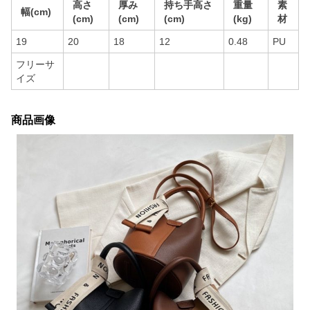
高さ
厚み
持ち手高さ
重量
素
幅(cm)
(cm)
(cm)
(cm)
(kg)
材
19
20
18
12
0.48
PU
フリーサ
イズ
商品画像