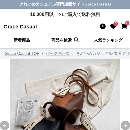
きれいめカジュアル
専門通販サイト
Grace Casual
10,000
円以上のご購入で送料無料
0
0
Grace Casual
新着商品
商品を検索
人気ランキング
Grace Casual TOP
›
バッグの一覧
›
きれいめカジュアル 巾着デザ
Previous slide
Ne