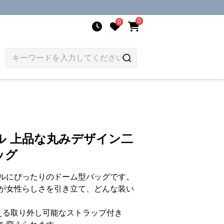
0
0
ル 上品な丸みデザイン二
ッグ
ルにぴったりのドーム型バッグです。
が女性らしさを引き立て、どんな装い
える取り外し可能なストラップ付き