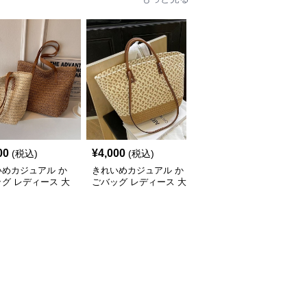
00
¥
4,000
¥
4,580
(税込)
(税込)
(税込)
いめカジュアル か
きれいめカジュアル か
きれいめカジュアル か
グ レディース 大
ごバッグ レディース 大
ご編みショルダーバッグ
トートバッグ 夏 ビ
容量 トートバッグ 春夏
レディース 2025春夏新
ッグ 旅行 肩掛け
編み込み ショルダーバ
作 韓国風 小さめ 軽量 
ゃれ
ッグ 肩掛け リゾート風
めがけ 2WAY ナチュラ
おしゃれ
ル