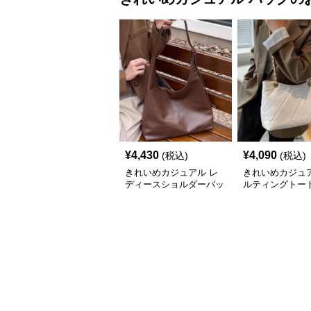
¥
4,430
¥
4,090
(税込)
(税込)
きれいめカジュアル レ
きれいめカジュア
ディースショルダーバッ
ルティングトー
グ 大容量 フェイクレザ
レディース 大容
ー 軽量 通勤 斜めがけ
ショルダー 肩掛
2WAY ヴィンテージ風
ゃれ 通勤・通学
ル