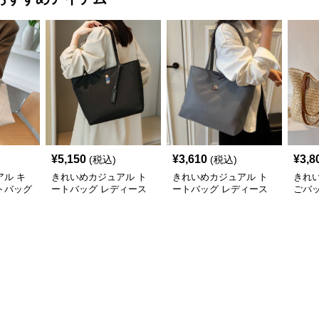
¥
5,150
¥
3,610
¥
3,8
(税込)
(税込)
ル キ
きれいめカジュアル ト
きれいめカジュアル ト
きれ
トバッグ
ートバッグ レディース
ートバッグ レディース
ごバッ
量 ワン
大容量 オックスフォー
大容量 A4対応 肩掛け 通
容量 
け おし
ド生地 通勤 シンプル 刺
勤・通学 おしゃれ
ーチバ
 シンプ
繍デザイン 肩掛け おし
おし
ゃれ