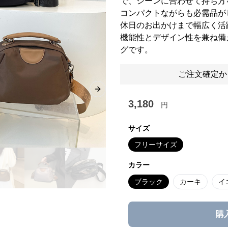
で、シーンに合わせて持ち方
コンパクトながらも必需品が
休日のお出かけまで幅広く活
機能性とデザイン性を兼ね備
グです。
ご注文確定か
Next slide
3,180
円
サイズ
フリーサイズ
カラー
ブラック
カーキ
イ
購