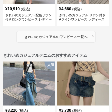
¥
10,910
¥
4,660
(税込)
(税込)
きれいめカジュアル 配色リボン
きれいめカジュアル リボン付き
付きロングワンピース レディー
Aラインワンピース レディース
ス フレンチレトロ ベロア調 エ
大きいサイズ スクエアネック 秋
レガント フェミニン 長袖ロング
冬 長袖 韓国風 膝上丈 フェミニ
ドレス
ン
›
きれいめカジュアル
の
ワンピース
一覧へ
きれいめカジュアルデニムのおすすめアイテム
人気
¥
8,220
¥
3,730
(税込)
(税込)