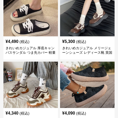
¥
4,490
¥
5,300
(税込)
(税込)
きれいめカジュアル 厚底キャン
きれいめカジュアル メリージェ
バスサンダル つま先カバー 軽量
ーンシューズ レディース靴 英国
スリッポン スニーカー風 カジュ
風 レトロ 厚底 配色デザイン ク
アルシューズ
ラシカル フラットパンプス
¥
4,340
¥
4,090
(税込)
(税込)