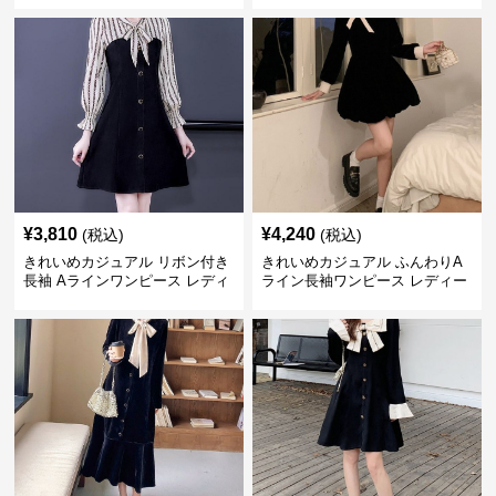
ト ウエストマーク スタイルアッ
上丈 春秋 ウエストマーク 上品
プ Aライン 小柄さん◎
エレガント
¥
3,810
¥
4,240
(税込)
(税込)
きれいめカジュアル リボン付き
きれいめカジュアル ふんわりA
長袖 Aラインワンピース レディ
ライン長袖ワンピース レディー
ース 春秋 フレンチデザイン 切
ス 大きいサイズ 秋冬 エレガン
り替え 膝上丈 細見え フェミニ
ト フェミニン 上品 おしゃれ
ン おしゃれ