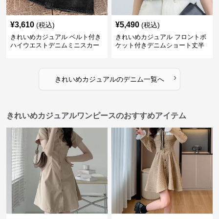
¥
3,610
¥
5,490
(税込)
(税込)
きれいめカジュアル ベルト付き
きれいめカジュアル フロントポ
ハイウエストデニムミニスカー
ケット付きデニムショート丈半
ト
袖シャツ
›
きれいめカジュアル
の
デニム
一覧へ
きれいめカジュアルワンピースのおすすめアイテム