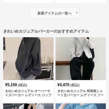
ト 美シルエット 欧米風 上品 エ
レ丈 ハイウエスト ふんわりフレ
レガント
ア 体型カバー 着痩せ
›
新着アイテムの一覧へ
きれいめカジュアルパーカーのおすすめアイテム
¥
5,150
¥
4,470
(税込)
(税込)
きれいめカジュアル オーバーサ
きれいめカジュアル 韓国風ショ
イズパーカー レディース ジップ
ート丈パーカー レディース フー
アップ アメカジ系 ゆったり 体
ド付き ゆったり薄手 無地 春秋
型カバー フード付き 春秋冬羽織
映え 小柄さん◎
り