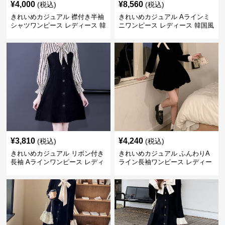
¥
4,000
¥
8,560
(税込)
(税込)
きれいめカジュアル 襟付き半袖
きれいめカジュアル Aラインミ
シャツワンピース レディース 韓
ニワンピース レディース 韓国風
国風 夏 ミニ シンプル エレガン
お嬢様系 長袖 ジャケット風 膝
ト ウエストマーク スタイルアッ
上丈 春秋 ウエストマーク 上品
プ Aライン 小柄さん◎
エレガント
¥
3,810
¥
4,240
(税込)
(税込)
きれいめカジュアル リボン付き
きれいめカジュアル ふんわりA
長袖 Aラインワンピース レディ
ライン長袖ワンピース レディー
ース 春秋 フレンチデザイン 切
ス 大きいサイズ 秋冬 エレガン
り替え 膝上丈 細見え フェミニ
ト フェミニン 上品 おしゃれ
ン おしゃれ