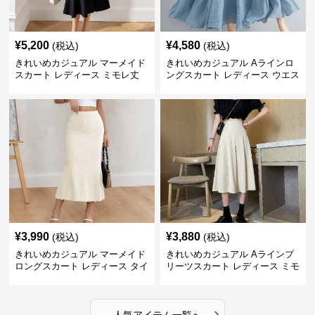
¥
5,200
¥
4,580
(税込)
(税込)
きれいめカジュアル マーメイド
きれいめカジュアル Aラインロ
スカート レディース ミモレ丈
ングスカート レディース ウエス
ハイウエスト タイト シンプル
トゴム コットンリネン 大きいサ
美シルエット 上品 エレガント
イズ ナチュラル エスニック風
フレアシルエット
¥
3,990
¥
3,880
(税込)
(税込)
きれいめカジュアル マーメイド
きれいめカジュアル Aラインプ
ロングスカート レディース タイ
リーツスカート レディース ミモ
ト 美シルエット 欧米風 上品 エ
レ丈 ハイウエスト ふんわりフレ
レガント
ア 体型カバー 着痩せ
›