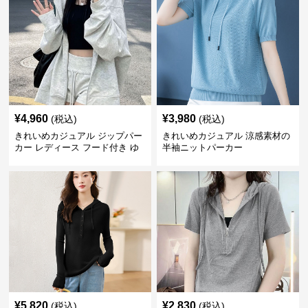
¥
4,960
¥
3,980
(税込)
(税込)
きれいめカジュアル ジップパー
きれいめカジュアル 涼感素材の
カー レディース フード付き ゆ
半袖ニットパーカー
るシルエット ヘザーグレー 韓国
風カジュアル
¥
5,820
¥
2,830
(税込)
(税込)