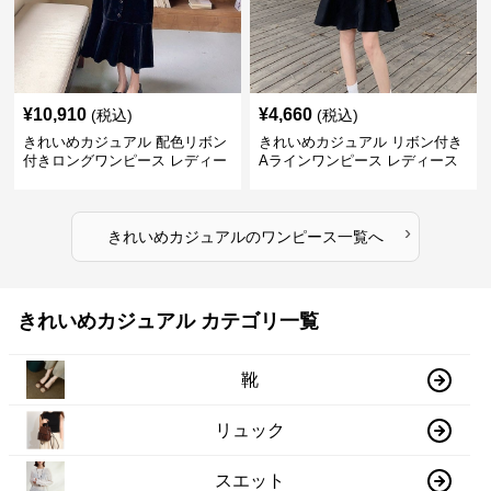
¥
10,910
¥
4,660
(税込)
(税込)
きれいめカジュアル 配色リボン
きれいめカジュアル リボン付き
付きロングワンピース レディー
Aラインワンピース レディース
ス フレンチレトロ ベロア調 エ
大きいサイズ スクエアネック 秋
レガント フェミニン 長袖ロング
冬 長袖 韓国風 膝上丈 フェミニ
ドレス
ン
›
きれいめカジュアル
の
ワンピース
一覧へ
きれいめカジュアル カテゴリ一覧
靴
リュック
スエット