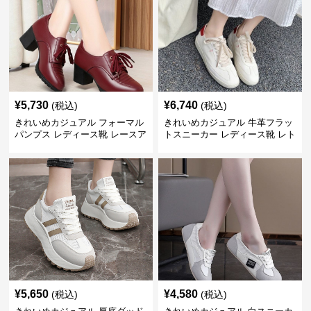
¥
5,730
¥
6,740
(税込)
(税込)
きれいめカジュアル フォーマル
きれいめカジュアル 牛革フラッ
パンプス レディース靴 レースア
トスニーカー レディース靴 レト
ップ ハイヒール セレモニーシュ
ロ加工 ラウンドトゥ トレーニン
ーズ お呼ばれ・結婚式
グシューズ風 レースアップ 白ス
ニーカー
¥
5,650
¥
4,580
(税込)
(税込)