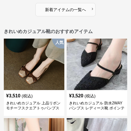
›
新着アイテムの一覧へ
きれいめカジュアル靴のおすすめアイテム
人気
¥
3,510
¥
3,520
(税込)
(税込)
きれいめカジュアル 上品リボン
きれいめカジュアル 防水2WAY
モチーフスクエアトゥパンプス
パンプス レディース靴 ポインテ
ッドトゥ 太ヒール ローヒール
ウェッジソール 滑りにくい 浅口
シューズ