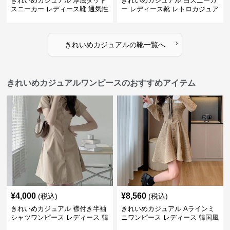
きれいめカジュアル 厚底ダッド
きれいめカジュアル 白スニーカ
スニーカー レディース靴 通気性
ー レディース靴 レトロカジュア
耐摩耗 軽量 春夏 スタイルアッ
ル スポーツシューズ トレーニン
プ 白スニーカー
グ デイリー おしゃれ
›
きれいめカジュアル
の
靴
一覧へ
きれいめカジュアルワンピースのおすすめアイテム
¥
4,000
¥
8,560
(税込)
(税込)
きれいめカジュアル 襟付き半袖
きれいめカジュアル Aラインミ
シャツワンピース レディース 韓
ニワンピース レディース 韓国風
国風 夏 ミニ シンプル エレガン
お嬢様系 長袖 ジャケット風 膝