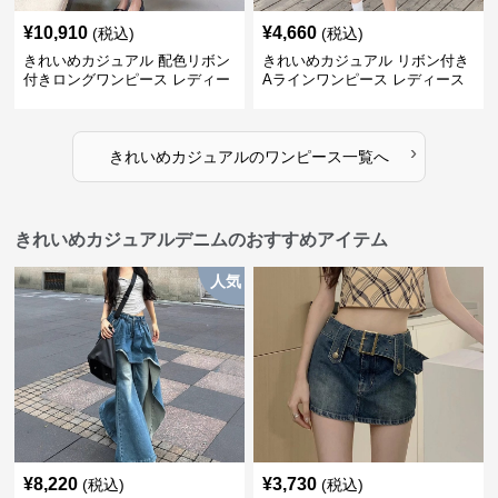
¥
10,910
¥
4,660
(税込)
(税込)
きれいめカジュアル 配色リボン
きれいめカジュアル リボン付き
付きロングワンピース レディー
Aラインワンピース レディース
ス フレンチレトロ ベロア調 エ
大きいサイズ スクエアネック 秋
レガント フェミニン 長袖ロング
冬 長袖 韓国風 膝上丈 フェミニ
ドレス
ン
›
きれいめカジュアル
の
ワンピース
一覧へ
きれいめカジュアルデニムのおすすめアイテム
人気
¥
8,220
¥
3,730
(税込)
(税込)