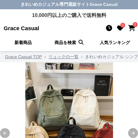
きれいめカジュアル
専門通販サイト
Grace Casual
10,000
円以上のご購入で送料無料
0
0
Grace Casual
新着商品
商品を検索
人気ランキング
Grace Casual TOP
›
リュックの一覧
›
きれいめカジュアル シン
Previous slide
Ne