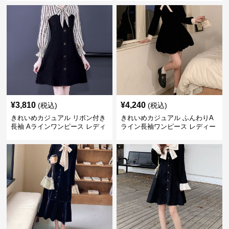
ト ウエストマーク スタイルアッ
上丈 春秋 ウエストマーク 上品
プ Aライン 小柄さん◎
エレガント
¥
3,810
¥
4,240
(税込)
(税込)
きれいめカジュアル リボン付き
きれいめカジュアル ふんわりA
長袖 Aラインワンピース レディ
ライン長袖ワンピース レディー
ース 春秋 フレンチデザイン 切
ス 大きいサイズ 秋冬 エレガン
り替え 膝上丈 細見え フェミニ
ト フェミニン 上品 おしゃれ
ン おしゃれ