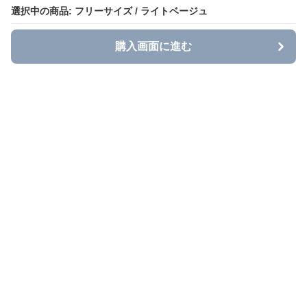
選択中の商品: フリーサイズ / ライトベージュ
選択中の商品: フリーサイズ / ライトベージュ
購入画面に進む
購入画面に進む
Grace Casual
について
利用規約
プライバシー