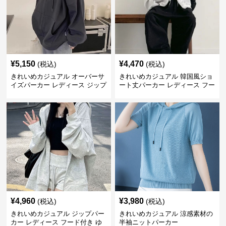
¥
5,150
¥
4,470
(税込)
(税込)
きれいめカジュアル オーバーサ
きれいめカジュアル 韓国風ショ
イズパーカー レディース ジップ
ート丈パーカー レディース フー
アップ アメカジ系 ゆったり 体
ド付き ゆったり薄手 無地 春秋
型カバー フード付き 春秋冬羽織
映え 小柄さん◎
り
¥
4,960
¥
3,980
(税込)
(税込)
きれいめカジュアル ジップパー
きれいめカジュアル 涼感素材の
カー レディース フード付き ゆ
半袖ニットパーカー