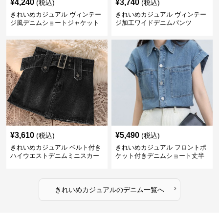
¥
4,240
¥
3,740
(税込)
(税込)
きれいめカジュアル ヴィンテー
きれいめカジュアル ヴィンテー
ジ風デニムショートジャケット
ジ加工ワイドデニムパンツ
¥
3,610
¥
5,490
(税込)
(税込)
きれいめカジュアル ベルト付き
きれいめカジュアル フロントポ
ハイウエストデニムミニスカー
ケット付きデニムショート丈半
ト
袖シャツ
›
きれいめカジュアル
の
デニム
一覧へ