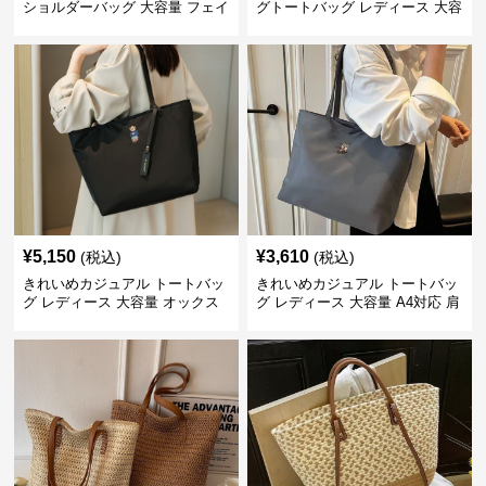
ショルダーバッグ 大容量 フェイ
グトートバッグ レディース 大容
クレザー 軽量 通勤 斜めがけ
量 ワンショルダー 肩掛け おし
2WAY ヴィンテージ風
ゃれ 通勤・通学 シンプル
¥
5,150
¥
3,610
(税込)
(税込)
きれいめカジュアル トートバッ
きれいめカジュアル トートバッ
グ レディース 大容量 オックス
グ レディース 大容量 A4対応 肩
フォード生地 通勤 シンプル 刺
掛け 通勤・通学 おしゃれ
繍デザイン 肩掛け おしゃれ