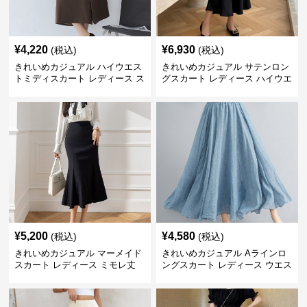
¥
4,220
¥
6,930
(税込)
(税込)
きれいめカジュアル ハイウエス
きれいめカジュアル サテンロン
トミディスカート レディース ス
グスカート レディース ハイウエ
リット入り タイトシルエット 通
スト タイト 無地 通勤 上品 美シ
勤 きれいめ
ルエット オールシーズン
¥
5,200
¥
4,580
(税込)
(税込)
きれいめカジュアル マーメイド
きれいめカジュアル Aラインロ
スカート レディース ミモレ丈
ングスカート レディース ウエス
ハイウエスト タイト シンプル
トゴム コットンリネン 大きいサ
美シルエット 上品 エレガント
イズ ナチュラル エスニック風
フレアシルエット