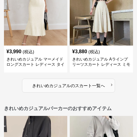
¥
3,990
¥
3,880
(税込)
(税込)
きれいめカジュアル マーメイド
きれいめカジュアル Aラインプ
ロングスカート レディース タイ
リーツスカート レディース ミモ
ト 美シルエット 欧米風 上品 エ
レ丈 ハイウエスト ふんわりフレ
レガント
ア 体型カバー 着痩せ
›
きれいめカジュアル
の
スカート
一覧へ
きれいめカジュアルパーカーのおすすめアイテム