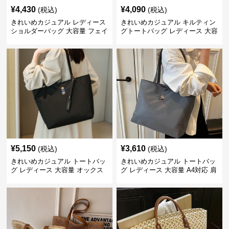
¥
4,430
¥
4,090
(税込)
(税込)
きれいめカジュアル レディース
きれいめカジュアル キルティン
ショルダーバッグ 大容量 フェイ
グトートバッグ レディース 大容
クレザー 軽量 通勤 斜めがけ
量 ワンショルダー 肩掛け おし
2WAY ヴィンテージ風
ゃれ 通勤・通学 シンプル
¥
5,150
¥
3,610
(税込)
(税込)
きれいめカジュアル トートバッ
きれいめカジュアル トートバッ
グ レディース 大容量 オックス
グ レディース 大容量 A4対応 肩
フォード生地 通勤 シンプル 刺
掛け 通勤・通学 おしゃれ
繍デザイン 肩掛け おしゃれ