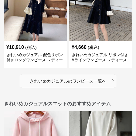
¥
10,910
¥
4,660
(税込)
(税込)
きれいめカジュアル 配色リボン
きれいめカジュアル リボン付き
付きロングワンピース レディー
Aラインワンピース レディース
ス フレンチレトロ ベロア調 エ
大きいサイズ スクエアネック 秋
レガント フェミニン 長袖ロング
冬 長袖 韓国風 膝上丈 フェミニ
ドレス
ン
›
きれいめカジュアル
の
ワンピース
一覧へ
きれいめカジュアルスエットのおすすめアイテム