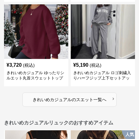
¥
3,720
¥
5,190
(税込)
(税込)
きれいめカジュアル ゆったりシ
きれいめカジュアル ロゴ刺繍入
ルエット丸首スウェットトップ
りハーフジップ上下セットアッ
ス
プスエット
›
きれいめカジュアル
の
スエット
一覧へ
きれいめカジュアルリュックのおすすめアイテム
人気