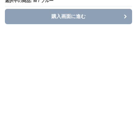
選択中の商品: M / ブルー
選択中の商品: M / ブルー
購入画面に進む
購入画面に進む
Grace Casual
について
利用規約
プライバシー