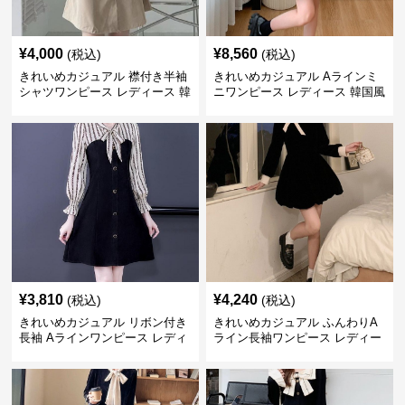
¥
4,000
¥
8,560
(税込)
(税込)
きれいめカジュアル 襟付き半袖
きれいめカジュアル Aラインミ
シャツワンピース レディース 韓
ニワンピース レディース 韓国風
国風 夏 ミニ シンプル エレガン
お嬢様系 長袖 ジャケット風 膝
ト ウエストマーク スタイルアッ
上丈 春秋 ウエストマーク 上品
プ Aライン 小柄さん◎
エレガント
¥
3,810
¥
4,240
(税込)
(税込)
きれいめカジュアル リボン付き
きれいめカジュアル ふんわりA
長袖 Aラインワンピース レディ
ライン長袖ワンピース レディー
ース 春秋 フレンチデザイン 切
ス 大きいサイズ 秋冬 エレガン
り替え 膝上丈 細見え フェミニ
ト フェミニン 上品 おしゃれ
ン おしゃれ