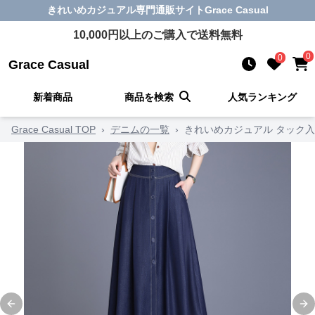
きれいめカジュアル
専門通販サイト
Grace Casual
10,000
円以上のご購入で送料無料
0
0
Grace Casual
新着商品
商品を検索
人気ランキング
Grace Casual TOP
›
デニムの一覧
›
きれいめカジュアル タック
Previous slide
Ne