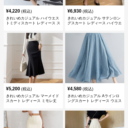
¥
4,220
¥
6,930
(税込)
(税込)
きれいめカジュアル ハイウエス
きれいめカジュアル サテンロン
トミディスカート レディース ス
グスカート レディース ハイウエ
リット入り タイトシルエット 通
スト タイト 無地 通勤 上品 美シ
勤 きれいめ
ルエット オールシーズン
¥
5,200
¥
4,580
(税込)
(税込)
きれいめカジュアル マーメイド
きれいめカジュアル Aラインロ
スカート レディース ミモレ丈
ングスカート レディース ウエス
ハイウエスト タイト シンプル
トゴム コットンリネン 大きいサ
美シルエット 上品 エレガント
イズ ナチュラル エスニック風
フレアシルエット