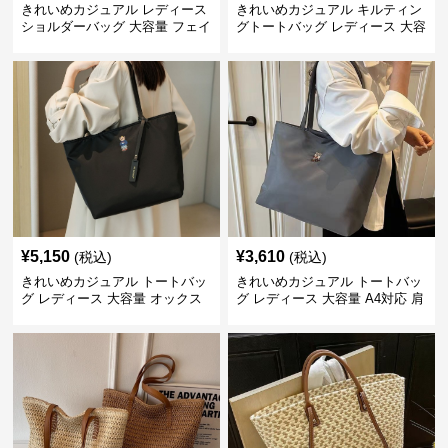
きれいめカジュアル レディース
きれいめカジュアル キルティン
ショルダーバッグ 大容量 フェイ
グトートバッグ レディース 大容
クレザー 軽量 通勤 斜めがけ
量 ワンショルダー 肩掛け おし
2WAY ヴィンテージ風
ゃれ 通勤・通学 シンプル
¥
5,150
¥
3,610
(税込)
(税込)
きれいめカジュアル トートバッ
きれいめカジュアル トートバッ
グ レディース 大容量 オックス
グ レディース 大容量 A4対応 肩
フォード生地 通勤 シンプル 刺
掛け 通勤・通学 おしゃれ
繍デザイン 肩掛け おしゃれ