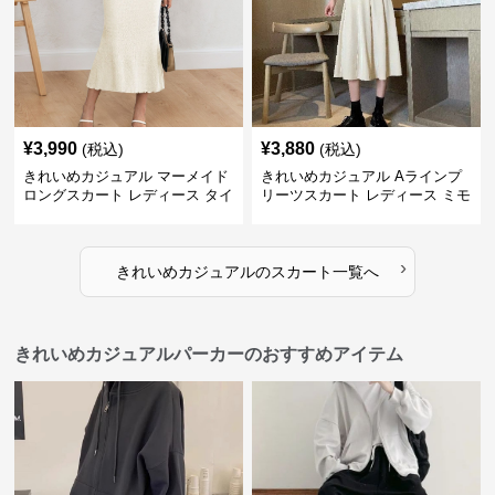
¥
3,990
¥
3,880
(税込)
(税込)
きれいめカジュアル マーメイド
きれいめカジュアル Aラインプ
ロングスカート レディース タイ
リーツスカート レディース ミモ
ト 美シルエット 欧米風 上品 エ
レ丈 ハイウエスト ふんわりフレ
レガント
ア 体型カバー 着痩せ
›
きれいめカジュアル
の
スカート
一覧へ
きれいめカジュアルパーカーのおすすめアイテム