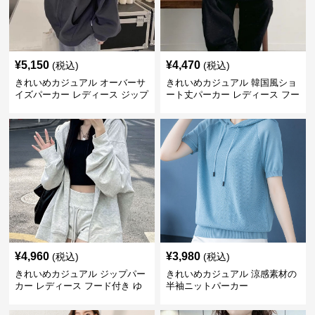
¥
5,150
¥
4,470
(税込)
(税込)
きれいめカジュアル オーバーサ
きれいめカジュアル 韓国風ショ
イズパーカー レディース ジップ
ート丈パーカー レディース フー
アップ アメカジ系 ゆったり 体
ド付き ゆったり薄手 無地 春秋
型カバー フード付き 春秋冬羽織
映え 小柄さん◎
り
¥
4,960
¥
3,980
(税込)
(税込)
きれいめカジュアル ジップパー
きれいめカジュアル 涼感素材の
カー レディース フード付き ゆ
半袖ニットパーカー
るシルエット ヘザーグレー 韓国
風カジュアル