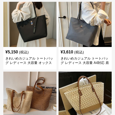
2WAY ヴィンテージ風
ゃれ 通勤・通学 シンプル
¥
5,150
¥
3,610
(税込)
(税込)
きれいめカジュアル トートバッ
きれいめカジュアル トートバッ
グ レディース 大容量 オックス
グ レディース 大容量 A4対応 肩
フォード生地 通勤 シンプル 刺
掛け 通勤・通学 おしゃれ
繍デザイン 肩掛け おしゃれ