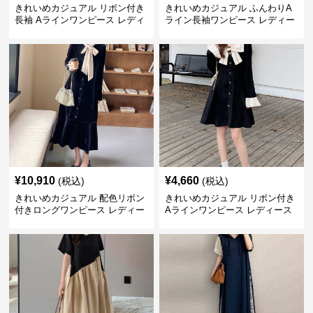
きれいめカジュアル リボン付き
きれいめカジュアル ふんわりA
長袖 Aラインワンピース レディ
ライン長袖ワンピース レディー
ース 春秋 フレンチデザイン 切
ス 大きいサイズ 秋冬 エレガン
り替え 膝上丈 細見え フェミニ
ト フェミニン 上品 おしゃれ
ン おしゃれ
¥
10,910
¥
4,660
(税込)
(税込)
きれいめカジュアル 配色リボン
きれいめカジュアル リボン付き
付きロングワンピース レディー
Aラインワンピース レディース
ス フレンチレトロ ベロア調 エ
大きいサイズ スクエアネック 秋
レガント フェミニン 長袖ロング
冬 長袖 韓国風 膝上丈 フェミニ
ドレス
ン