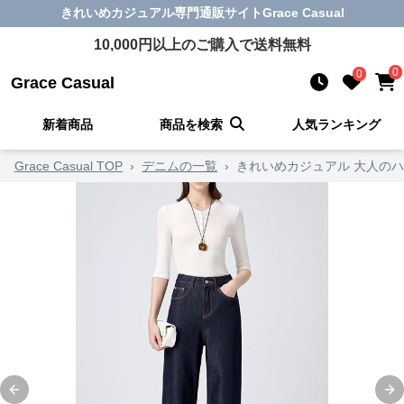
きれいめカジュアル
専門通販サイト
Grace Casual
10,000
円以上のご購入で送料無料
0
0
Grace Casual
新着商品
商品を検索
人気ランキング
Grace Casual TOP
›
デニムの一覧
›
きれいめカジュアル 大人の
Previous slide
Ne