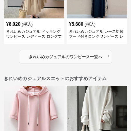
¥
6,020
¥
5,680
(税込)
(税込)
きれいめカジュアル ドッキング
きれいめカジュアル レース切替
ワンピース レディース ロング丈
フード付きロングワンピース レ
ゆったりフレア 夏 アシンメトリ
ディース 半袖 ゆったり細見え
ー 切り替え Tシャツワンピ 個性
大人ナチュラル 夏コーデ
派
›
きれいめカジュアル
の
ワンピース
一覧へ
きれいめカジュアルスエットのおすすめアイテム