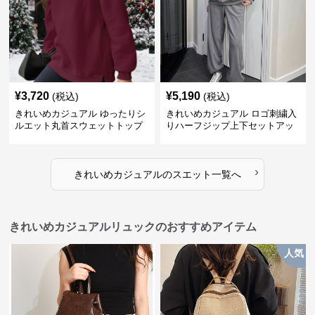
¥
3,720
¥
5,190
(税込)
(税込)
きれいめカジュアル ゆったりシ
きれいめカジュアル ロゴ刺繍入
ルエット丸首スウェットトップ
りハーフジップ上下セットアッ
ス
プスエット
›
きれいめカジュアル
の
スエット
一覧へ
きれいめカジュアルリュックのおすすめアイテム
人気