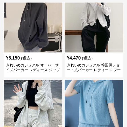
¥
5,150
¥
4,470
(税込)
(税込)
きれいめカジュアル オーバーサ
きれいめカジュアル 韓国風ショ
イズパーカー レディース ジップ
ート丈パーカー レディース フー
アップ アメカジ系 ゆったり 体
ド付き ゆったり薄手 無地 春秋
型カバー フード付き 春秋冬羽織
映え 小柄さん◎
り