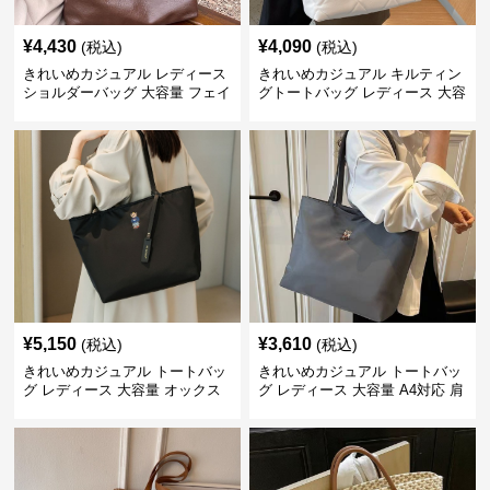
¥
4,430
¥
4,090
(税込)
(税込)
きれいめカジュアル レディース
きれいめカジュアル キルティン
ショルダーバッグ 大容量 フェイ
グトートバッグ レディース 大容
クレザー 軽量 通勤 斜めがけ
量 ワンショルダー 肩掛け おし
2WAY ヴィンテージ風
ゃれ 通勤・通学 シンプル
¥
5,150
¥
3,610
(税込)
(税込)
きれいめカジュアル トートバッ
きれいめカジュアル トートバッ
グ レディース 大容量 オックス
グ レディース 大容量 A4対応 肩
フォード生地 通勤 シンプル 刺
掛け 通勤・通学 おしゃれ
繍デザイン 肩掛け おしゃれ