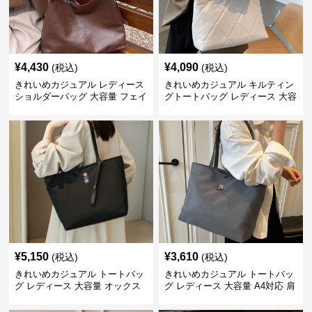
¥
4,430
¥
4,090
(税込)
(税込)
きれいめカジュアル レディース
きれいめカジュアル キルティン
ショルダーバッグ 大容量 フェイ
グトートバッグ レディース 大容
クレザー 軽量 通勤 斜めがけ
量 ワンショルダー 肩掛け おし
2WAY ヴィンテージ風
ゃれ 通勤・通学 シンプル
¥
5,150
¥
3,610
(税込)
(税込)
きれいめカジュアル トートバッ
きれいめカジュアル トートバッ
グ レディース 大容量 オックス
グ レディース 大容量 A4対応 肩
フォード生地 通勤 シンプル 刺
掛け 通勤・通学 おしゃれ
繍デザイン 肩掛け おしゃれ