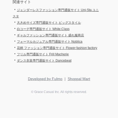
関連サイト
・
ジェンダーレスファッション専門通販サイト Uni-Sta ユニ
スタ
・
大きめサイズ専門通販サイト ビッグスタイル
・
白コーデ専門通販サイト White Class
・
ギャルファッション専門通販サイト 盛れ服商店
・
フォーマルカジュアル専門通販サイト Noblica
・
花柄 ファッション専門通販サイト Flower fashion factory
・
フリル専門通販サイト Frill Macherie
・
ダンス衣装専門通販サイト Dancebeat
Developed by Fulmo
|
Shoppal Mart
©
Grace Casual
Inc. All rights reserved.