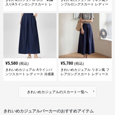
入りAラインロングスカート レ
ンプルロングスカート レディー
ディース バイカラーデザイン 春
ス リヨセル繊維 夏向け ナチュ
夏 着回し自在 美シルエット
ラル系 ゆったり細見え リラック
ス
¥
5,580
¥
5,780
(税込)
(税込)
きれいめカジュアル Aラインパ
きれいめカジュアル リネン風 フ
ンツスカート レディース 冷感素
レアロングスカート レディース
材 夏向け 薄手 スカート風 ゆっ
夏向け ゆったり 体型カバー ナ
たり細見え
チュラル
›
きれいめカジュアル
の
スカート
一覧へ
きれいめカジュアルパーカーのおすすめアイテム