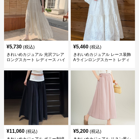
¥
5,730
¥
5,460
(税込)
(税込)
きれいめカジュアル 光沢フレア
きれいめカジュアル レース装飾
ロングスカート レディース ハイ
Aラインロングスカート レディ
ウエスト しわ加工 ティアードデ
ース 花柄刺繍 ミルクベージュ
ザイン 着回し◎ 上品フェミニン
夏向け ウエストゴム 華奢見えフ
ェミニン
¥
11,060
¥
5,200
(税込)
(税込)
きれいめカジュアル ポニー刺繍
きれいめカジュアル リネン風シ