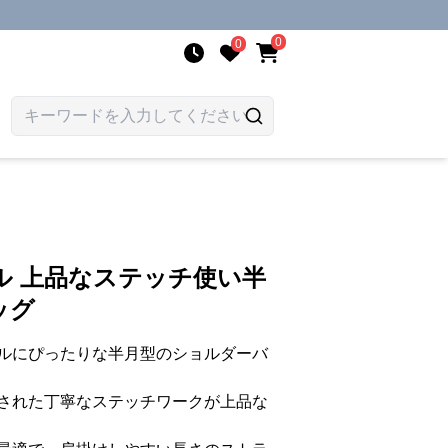
0
0
ル 上品なステッチ使い半
ッグ
ルにぴったりな半月型のショルダーバ
された丁寧なステッチワークが上品な