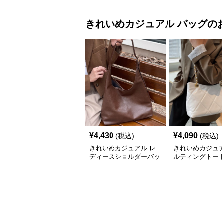
きれいめカジュアル
バッグ
の
¥
4,430
¥
4,090
(税込)
(税込)
きれいめカジュアル レ
きれいめカジュア
ディースショルダーバッ
ルティングトー
グ 大容量 フェイクレザ
レディース 大容
ー 軽量 通勤 斜めがけ
ショルダー 肩掛
2WAY ヴィンテージ風
ゃれ 通勤・通学
ル