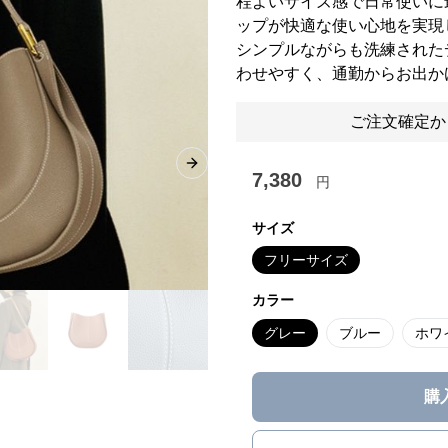
程よいサイズ感で日常使いに
ップが快適な使い心地を実現
シンプルながらも洗練された
わせやすく、通勤からお出か
ご注文確定か
Next slide
7,380
円
サイズ
フリーサイズ
カラー
グレー
ブルー
ホワ
購