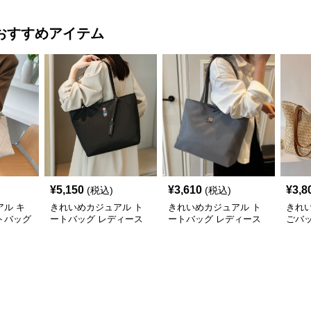
おすすめアイテム
¥
5,150
¥
3,610
¥
3,8
(税込)
(税込)
ル キ
きれいめカジュアル ト
きれいめカジュアル ト
きれ
トバッグ
ートバッグ レディース
ートバッグ レディース
ごバッ
量 ワン
大容量 オックスフォー
大容量 A4対応 肩掛け 通
容量 
け おし
ド生地 通勤 シンプル 刺
勤・通学 おしゃれ
ーチバ
 シンプ
繍デザイン 肩掛け おし
おし
ゃれ