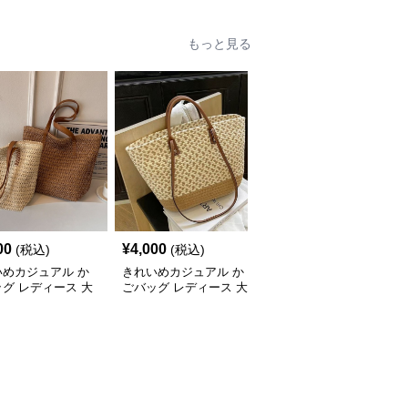
もっと見る
00
¥
4,000
¥
4,580
(税込)
(税込)
(税込)
いめカジュアル か
きれいめカジュアル か
きれいめカジュアル か
グ レディース 大
ごバッグ レディース 大
ご編みショルダーバッグ
トートバッグ 夏 ビ
容量 トートバッグ 春夏
レディース 2025春夏新
ッグ 旅行 肩掛け
編み込み ショルダーバ
作 韓国風 小さめ 軽量 
ゃれ
ッグ 肩掛け リゾート風
めがけ 2WAY ナチュラ
おしゃれ
ル