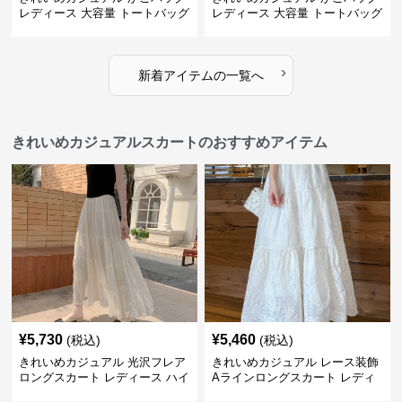
レディース 大容量 トートバッグ
レディース 大容量 トートバッグ
夏 ビーチバッグ 旅行 肩掛け お
春夏 編み込み ショルダーバッグ
しゃれ
肩掛け リゾート風 おしゃれ
›
新着アイテムの一覧へ
きれいめカジュアルスカートのおすすめアイテム
¥
5,730
¥
5,460
(税込)
(税込)
きれいめカジュアル 光沢フレア
きれいめカジュアル レース装飾
ロングスカート レディース ハイ
Aラインロングスカート レディ
ウエスト しわ加工 ティアードデ
ース 花柄刺繍 ミルクベージュ