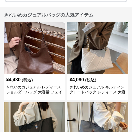
きれいめカジュアルバッグの人気アイテム
¥
4,430
¥
4,090
(税込)
(税込)
きれいめカジュアル レディース
きれいめカジュアル キルティン
ショルダーバッグ 大容量 フェイ
グトートバッグ レディース 大容
クレザー 軽量 通勤 斜めがけ
量 ワンショルダー 肩掛け おし
2WAY ヴィンテージ風
ゃれ 通勤・通学 シンプル