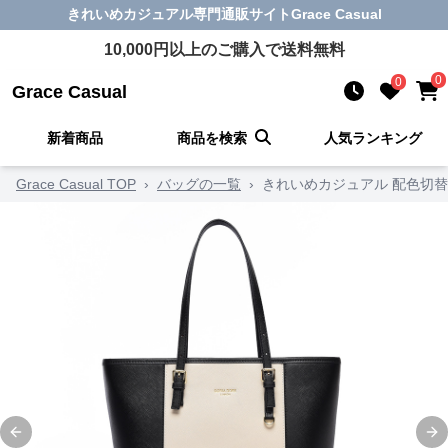
きれいめカジュアル
専門通販サイト
Grace Casual
10,000
円以上のご購入で送料無料
0
0
Grace Casual
新着商品
商品を検索
人気ランキング
Grace Casual TOP
›
バッグの一覧
›
きれいめカジュアル 配色切
Previous slide
Ne