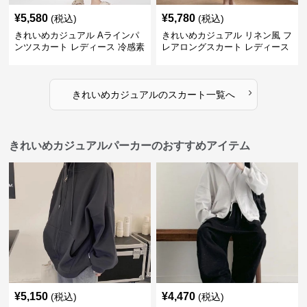
¥
5,580
¥
5,780
(税込)
(税込)
きれいめカジュアル Aラインパ
きれいめカジュアル リネン風 フ
ンツスカート レディース 冷感素
レアロングスカート レディース
材 夏向け 薄手 スカート風 ゆっ
夏向け ゆったり 体型カバー ナ
たり細見え
チュラル
›
きれいめカジュアル
の
スカート
一覧へ
きれいめカジュアルパーカーのおすすめアイテム
¥
5,150
¥
4,470
(税込)
(税込)