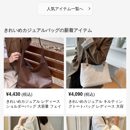
›
人気アイテム一覧へ
きれいめカジュアルバッグの新着アイテム
¥
4,430
¥
4,090
(税込)
(税込)
きれいめカジュアル レディース
きれいめカジュアル キルティン
ショルダーバッグ 大容量 フェイ
グトートバッグ レディース 大容
クレザー 軽量 通勤 斜めがけ
量 ワンショルダー 肩掛け おし
2WAY ヴィンテージ風
ゃれ 通勤・通学 シンプル