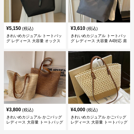
¥
5,150
¥
3,610
(税込)
(税込)
きれいめカジュアル トートバッ
きれいめカジュアル トートバッ
グ レディース 大容量 オックス
グ レディース 大容量 A4対応 肩
フォード生地 通勤 シンプル 刺
掛け 通勤・通学 おしゃれ
繍デザイン 肩掛け おしゃれ
¥
3,800
¥
4,000
(税込)
(税込)
きれいめカジュアル かごバッグ
きれいめカジュアル かごバッグ
レディース 大容量 トートバッグ
レディース 大容量 トートバッグ
夏 ビーチバッグ 旅行 肩掛け お
春夏 編み込み ショルダーバッグ
しゃれ
肩掛け リゾート風 おしゃれ