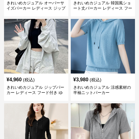
きれいめカジュアル オーバーサ
きれいめカジュアル 韓国風ショ
イズパーカー レディース ジップ
ート丈パーカー レディース フー
アップ アメカジ系 ゆったり 体
ド付き ゆったり薄手 無地 春秋
型カバー フード付き 春秋冬羽織
映え 小柄さん◎
り
¥
4,960
¥
3,980
(税込)
(税込)
きれいめカジュアル ジップパー
きれいめカジュアル 涼感素材の
カー レディース フード付き ゆ
半袖ニットパーカー
るシルエット ヘザーグレー 韓国
風カジュアル