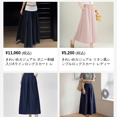
ザイン 着回し◎ 上品フェミニン
夏向け ウエストゴム 華奢見えフ
ェミニン
¥
11,060
¥
5,200
(税込)
(税込)
きれいめカジュアル ポニー刺繍
きれいめカジュアル リネン風シ
入りAラインロングスカート レ
ンプルロングスカート レディー
ディース バイカラーデザイン 春
ス リヨセル繊維 夏向け ナチュ
夏 着回し自在 美シルエット
ラル系 ゆったり細見え リラック
ス