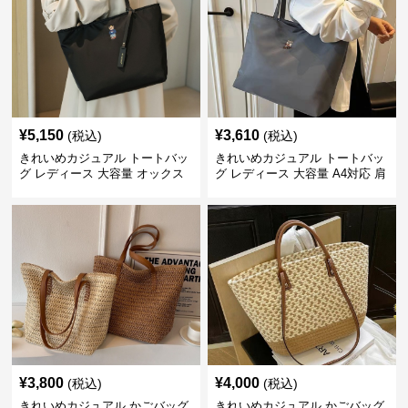
¥
5,150
¥
3,610
(税込)
(税込)
きれいめカジュアル トートバッ
きれいめカジュアル トートバッ
グ レディース 大容量 オックス
グ レディース 大容量 A4対応 肩
フォード生地 通勤 シンプル 刺
掛け 通勤・通学 おしゃれ
繍デザイン 肩掛け おしゃれ
¥
3,800
¥
4,000
(税込)
(税込)
きれいめカジュアル かごバッグ
きれいめカジュアル かごバッグ