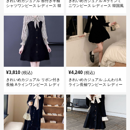
きれいめカジュアル 襟付き半袖
きれいめカジュアル Aラインミ
シャツワンピース レディース 韓
ニワンピース レディース 韓国風
国風 夏 ミニ シンプル エレガン
お嬢様系 長袖 ジャケット風 膝
ト ウエストマーク スタイルアッ
上丈 春秋 ウエストマーク 上品
プ Aライン 小柄さん◎
エレガント
¥
3,810
¥
4,240
(税込)
(税込)
きれいめカジュアル リボン付き
きれいめカジュアル ふんわりA
長袖 Aラインワンピース レディ
ライン長袖ワンピース レディー
ース 春秋 フレンチデザイン 切
ス 大きいサイズ 秋冬 エレガン
り替え 膝上丈 細見え フェミニ
ト フェミニン 上品 おしゃれ
ン おしゃれ