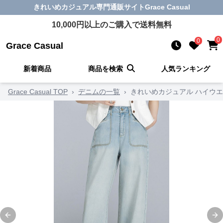
きれいめカジュアル
専門通販サイト
Grace Casual
10,000
円以上のご購入で送料無料
0
0
Grace Casual
新着商品
商品を検索
人気ランキング
Grace Casual TOP
›
デニムの一覧
›
きれいめカジュアル ハイウ
Previous slide
Ne