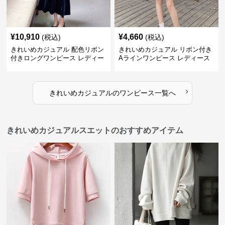
¥
10,910
¥
4,660
(税込)
(税込)
きれいめカジュアル 配色リボン
きれいめカジュアル リボン付き
付きロングワンピース レディー
Aラインワンピース レディース
ス フレンチレトロ ベロア調 エ
大きいサイズ スクエアネック 秋
レガント フェミニン 長袖ロング
冬 長袖 韓国風 膝上丈 フェミニ
ドレス
ン
›
きれいめカジュアル
の
ワンピース
一覧へ
きれいめカジュアルスエットのおすすめアイテム