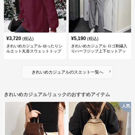
¥
3,720
¥
5,190
(税込)
(税込)
きれいめカジュアル ゆったりシ
きれいめカジュアル ロゴ刺繍入
ルエット丸首スウェットトップ
りハーフジップ上下セットアッ
ス
プスエット
›
きれいめカジュアル
の
スエット
一覧へ
きれいめカジュアルリュックのおすすめアイテム
人気