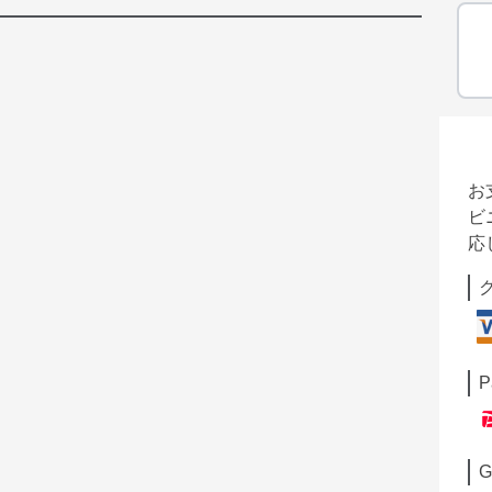
お
ビ
応
P
G