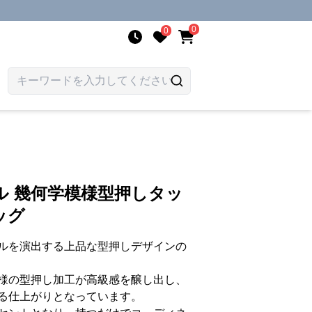
0
0
ル 幾何学模様型押しタッ
ッグ
ルを演出する上品な型押しデザインの
様の型押し加工が高級感を醸し出し、
る仕上がりとなっています。