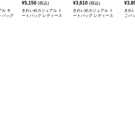
¥
5,150
¥
3,610
¥
3,8
(税込)
(税込)
ル キ
きれいめカジュアル ト
きれいめカジュアル ト
きれ
トバッグ
ートバッグ レディース
ートバッグ レディース
ごバッ
量 ワン
大容量 オックスフォー
大容量 A4対応 肩掛け 通
容量 
け おし
ド生地 通勤 シンプル 刺
勤・通学 おしゃれ
ーチバ
 シンプ
繍デザイン 肩掛け おし
おし
ゃれ