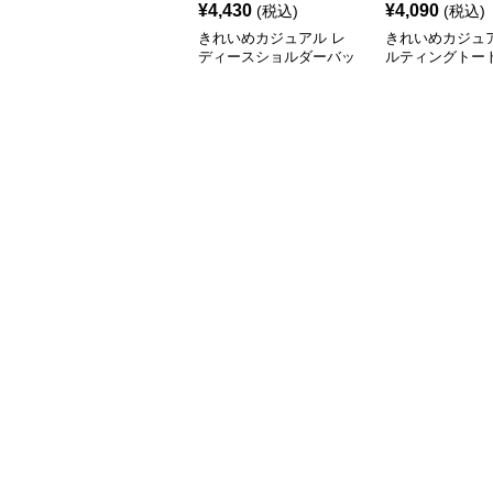
¥
4,430
¥
4,090
(税込)
(税込)
きれいめカジュアル レ
きれいめカジュア
ディースショルダーバッ
ルティングトー
グ 大容量 フェイクレザ
レディース 大容
ー 軽量 通勤 斜めがけ
ショルダー 肩掛
2WAY ヴィンテージ風
ゃれ 通勤・通学
ル