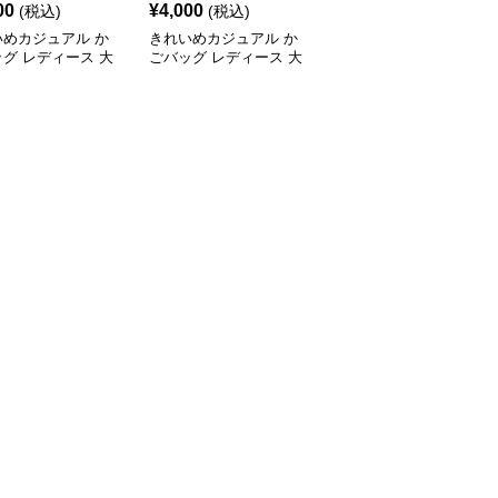
00
¥
4,000
¥
4,580
(税込)
(税込)
(税込)
いめカジュアル か
きれいめカジュアル か
きれいめカジュアル か
グ レディース 大
ごバッグ レディース 大
ご編みショルダーバッグ
トートバッグ 夏 ビ
容量 トートバッグ 春夏
レディース 2025春夏新
ッグ 旅行 肩掛け
編み込み ショルダーバ
作 韓国風 小さめ 軽量 
ゃれ
ッグ 肩掛け リゾート風
めがけ 2WAY ナチュラ
おしゃれ
ル