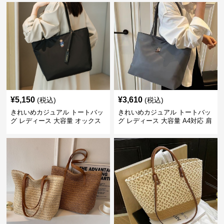
2WAY ヴィンテージ風
ゃれ 通勤・通学 シンプル
¥
5,150
¥
3,610
(税込)
(税込)
きれいめカジュアル トートバッ
きれいめカジュアル トートバッ
グ レディース 大容量 オックス
グ レディース 大容量 A4対応 肩
フォード生地 通勤 シンプル 刺
掛け 通勤・通学 おしゃれ
繍デザイン 肩掛け おしゃれ