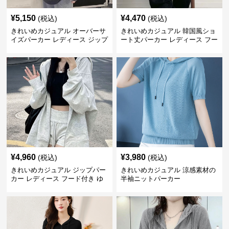
¥
5,150
¥
4,470
(税込)
(税込)
きれいめカジュアル オーバーサ
きれいめカジュアル 韓国風ショ
イズパーカー レディース ジップ
ート丈パーカー レディース フー
アップ アメカジ系 ゆったり 体
ド付き ゆったり薄手 無地 春秋
型カバー フード付き 春秋冬羽織
映え 小柄さん◎
り
¥
4,960
¥
3,980
(税込)
(税込)
きれいめカジュアル ジップパー
きれいめカジュアル 涼感素材の
カー レディース フード付き ゆ
半袖ニットパーカー
るシルエット ヘザーグレー 韓国
風カジュアル