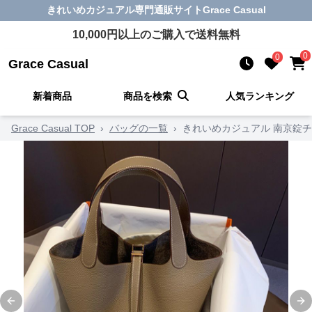
きれいめカジュアル
専門通販サイト
Grace Casual
10,000
円以上のご購入で送料無料
0
0
Grace Casual
新着商品
商品を検索
人気ランキング
Grace Casual TOP
›
バッグの一覧
›
きれいめカジュアル 南京錠
Previous slide
Ne