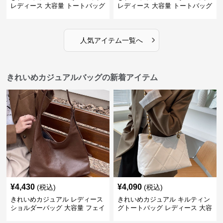
レディース 大容量 トートバッグ
レディース 大容量 トートバッグ
夏 ビーチバッグ 旅行 肩掛け お
春夏 編み込み ショルダーバッグ
しゃれ
肩掛け リゾート風 おしゃれ
›
人気アイテム一覧へ
きれいめカジュアルバッグの新着アイテム
¥
4,430
¥
4,090
(税込)
(税込)
きれいめカジュアル レディース
きれいめカジュアル キルティン
ショルダーバッグ 大容量 フェイ
グトートバッグ レディース 大容
クレザー 軽量 通勤 斜めがけ
量 ワンショルダー 肩掛け おし