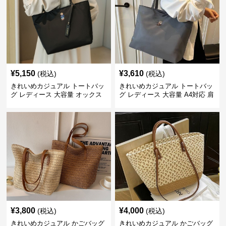
¥
5,150
¥
3,610
(税込)
(税込)
きれいめカジュアル トートバッ
きれいめカジュアル トートバッ
グ レディース 大容量 オックス
グ レディース 大容量 A4対応 肩
フォード生地 通勤 シンプル 刺
掛け 通勤・通学 おしゃれ
繍デザイン 肩掛け おしゃれ
¥
3,800
¥
4,000
(税込)
(税込)
きれいめカジュアル かごバッグ
きれいめカジュアル かごバッグ