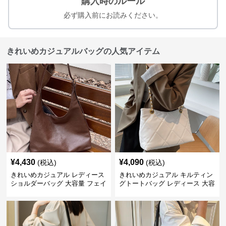
購入時のルール
必ず購入前にお読みください。
きれいめカジュアルバッグの人気アイテム
¥
4,430
¥
4,090
(税込)
(税込)
きれいめカジュアル レディース
きれいめカジュアル キルティン
ショルダーバッグ 大容量 フェイ
グトートバッグ レディース 大容
クレザー 軽量 通勤 斜めがけ
量 ワンショルダー 肩掛け おし
2WAY ヴィンテージ風
ゃれ 通勤・通学 シンプル