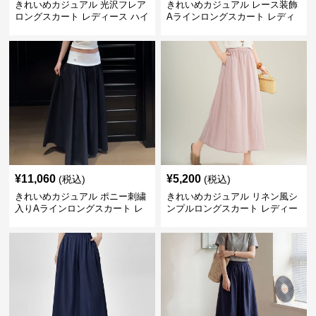
きれいめカジュアル 光沢フレア
きれいめカジュアル レース装飾
ロングスカート レディース ハイ
Aラインロングスカート レディ
ウエスト しわ加工 ティアードデ
ース 花柄刺繍 ミルクベージュ
ザイン 着回し◎ 上品フェミニン
夏向け ウエストゴム 華奢見えフ
ェミニン
¥
11,060
¥
5,200
(税込)
(税込)
きれいめカジュアル ポニー刺繍
きれいめカジュアル リネン風シ
入りAラインロングスカート レ
ンプルロングスカート レディー
ディース バイカラーデザイン 春
ス リヨセル繊維 夏向け ナチュ
夏 着回し自在 美シルエット
ラル系 ゆったり細見え リラック
ス