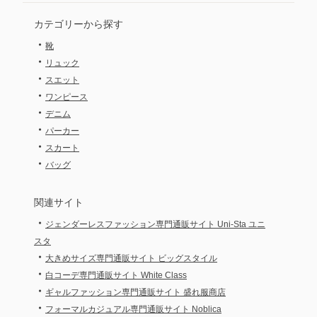
カテゴリーから探す
・
靴
・
リュック
・
スエット
・
ワンピース
・
デニム
・
パーカー
・
スカート
・
バッグ
関連サイト
・
ジェンダーレスファッション専門通販サイト Uni-Sta ユニ
スタ
・
大きめサイズ専門通販サイト ビッグスタイル
・
白コーデ専門通販サイト White Class
・
ギャルファッション専門通販サイト 盛れ服商店
・
フォーマルカジュアル専門通販サイト Noblica