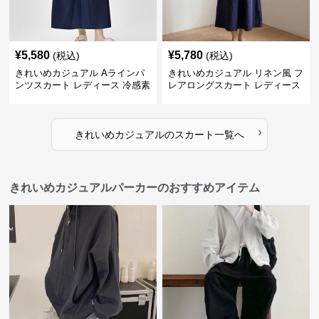
¥
5,580
¥
5,780
(税込)
(税込)
きれいめカジュアル Aラインパ
きれいめカジュアル リネン風 フ
ンツスカート レディース 冷感素
レアロングスカート レディース
材 夏向け 薄手 スカート風 ゆっ
夏向け ゆったり 体型カバー ナ
たり細見え
チュラル
›
きれいめカジュアル
の
スカート
一覧へ
きれいめカジュアルパーカーのおすすめアイテム