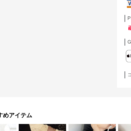
P
G
すめアイテム