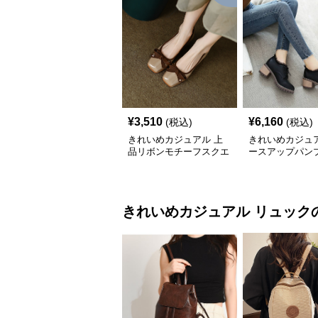
¥
3,510
¥
6,160
(税込)
(税込)
きれいめカジュアル 上
きれいめカジュア
品リボンモチーフスクエ
ースアップパンプ
アトゥパンプス
ディース靴 ラウ
ゥ 太ヒール シ
地 上品 カジュ
ーズ
きれいめカジュアル
リュック