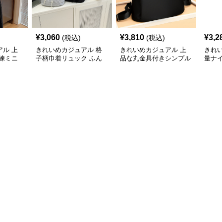
¥
3,060
¥
3,810
¥
3,2
(税込)
(税込)
ル 上
きれいめカジュアル 格
きれいめカジュアル 上
きれ
練ミニ
子柄巾着リュック ふん
品な丸金具付きシンプル
量ナ
わりキュートな通学鞄
軽量リュック
付き