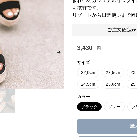
きれいめカジュアルなスタイ
も抜群です。
リゾートから日常使いまで幅
ご注文確定か
3,430
円
Next slide
サイズ
22,0cm
22,5cm
23
24,5cm
25,0cm
25
カラー
ブラック
グレー
ブ
購