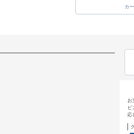
カー
お
ビ
応