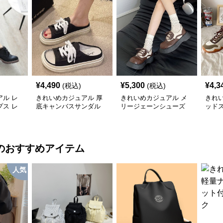
¥
4,490
¥
5,300
¥
4,3
(税込)
(税込)
ル レ
きれいめカジュアル 厚
きれいめカジュアル メ
きれ
ス レ
底キャンバスサンダル
リージェーンシューズ
ッド
ンドト
つま先カバー 軽量 スリ
レディース靴 英国風 レ
ース靴
ンプル 無
ッポン スニーカー風 カ
トロ 厚底 配色デザイン
通気
アルシュ
ジュアルシューズ
クラシカル フラットパ
美脚 
ンプス
のおすすめアイテム
人気