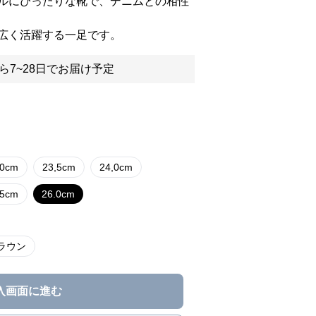
ルにぴったりな靴で、デニムとの相性
広く活躍する一足です。
ら7~28日でお届け予定
,0cm
23,5cm
24,0cm
,5cm
26.0cm
ラウン
入画面に進む