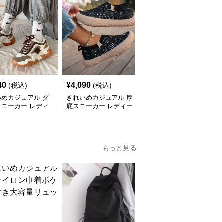
40
¥
4,090
¥
4,040
(税込)
(税込)
(税込)
いめカジュアル ダ
きれいめカジュアル 厚
きれいめカジュアル フ
スニーカー レディ
底スニーカー レディー
ライニット厚底スニーカ
 厚底 韓国風 軽量
ス靴 軽量 通気性 防滑 柔
ー レディース靴 徳訓シ
性 スタイルアップ
らかソール 歩きやすい
ューズ 防滑 通気性 スリ
スポーティー
スポーティー
ッポン レトロ カジュア
ルシューズ
もっと見る