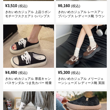
¥
3,510
¥
6,160
(税込)
(税込)
きれいめカジュアル 上品リボン
きれいめカジュアル レースアッ
モチーフスクエアトゥパンプス
プパンプス レディース靴 ラウン
ドトゥ 太ヒール シンプル 無地
上品 カジュアルシューズ
¥
4,490
¥
5,300
(税込)
(税込)
きれいめカジュアル 厚底キャン
きれいめカジュアル メリージェ
バスサンダル つま先カバー 軽量
ーンシューズ レディース靴 英国
スリッポン スニーカー風 カジュ
風 レトロ 厚底 配色デザイン ク
アルシューズ
ラシカル フラットパンプス