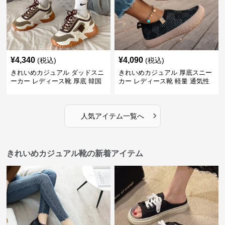
¥
4,340
¥
4,090
(税込)
(税込)
きれいめカジュアル ダッドスニ
きれいめカジュアル 厚底スニー
ーカー レディース靴 厚底 韓国
カー レディース靴 軽量 通気性
風 軽量 通気性 スタイルアップ
防滑 柔らかソール 歩きやすい
美脚 スポーティー
スポーティー
›
人気アイテム一覧へ
きれいめカジュアル靴の新着アイテム