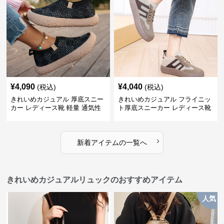
¥
4,090
¥
4,040
(税込)
(税込)
きれいめカジュアル 厚底スニー
きれいめカジュアル フライニッ
カー レディース靴 軽量 通気性
ト厚底スニーカー レディース靴
防滑 柔らかソール 歩きやすい
徳訓シューズ 防滑 通気性 スリ
スポーティー
ッポン レトロ カジュアルシュー
ズ
›
新着アイテムの一覧へ
きれいめカジュアルリュックのおすすめアイテム
人気