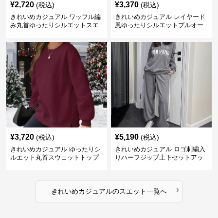
¥
2,720
¥
3,370
(税込)
(税込)
きれいめカジュアル ワッフル編
きれいめカジュアル レイヤード
み丸首ゆったりシルエットスエ
風ゆったりシルエットプルオー
ット
バースエット
¥
3,720
¥
5,190
(税込)
(税込)
きれいめカジュアル ゆったりシ
きれいめカジュアル ロゴ刺繍入
ルエット丸首スウェットトップ
りハーフジップ上下セットアッ
ス
プスエット
›
きれいめカジュアル
の
スエット
一覧へ