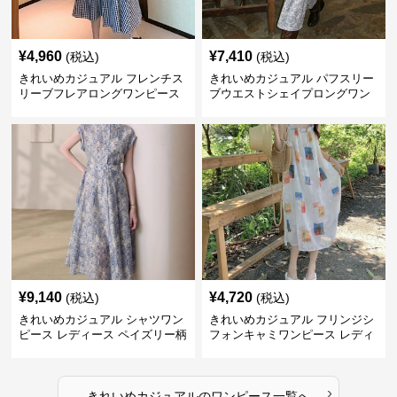
¥
4,960
¥
7,410
(税込)
(税込)
きれいめカジュアル フレンチス
きれいめカジュアル パフスリー
リーブフレアロングワンピース
ブウエストシェイプロングワン
レディース ウエスト調整可能 大
ピース レディース 半袖 くすみ
人ナチュラル ゆったり大きいサ
ブルー花柄 レトロ夏ワンピ
イズ 夏ワンピ
¥
9,140
¥
4,720
(税込)
(税込)
きれいめカジュアル シャツワン
きれいめカジュアル フリンジシ
ピース レディース ペイズリー柄
フォンキャミワンピース レディ
ロング丈 ウエストベルト付き フ
ース ゆったりロング丈 透け感
レンチ風 大人ナチュラル
夏コーデ
›
きれいめカジュアル
の
ワンピース
一覧へ