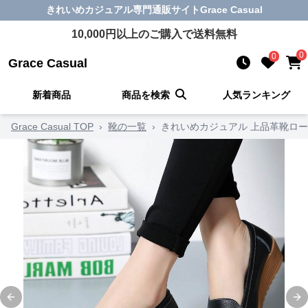
きれいめカジュアル
専門通販サイト
Grace Casual
10,000
円以上のご購入で送料無料
0
0
Grace Casual
新着商品
商品を検索
人気ランキング
Grace Casual TOP
›
靴の一覧
›
きれいめカジュアル 上品革靴ロ
Previous slide
Ne