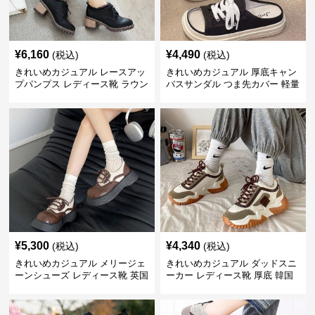
¥
6,160
¥
4,490
(税込)
(税込)
きれいめカジュアル レースアッ
きれいめカジュアル 厚底キャン
プパンプス レディース靴 ラウン
バスサンダル つま先カバー 軽量
ドトゥ 太ヒール シンプル 無地
スリッポン スニーカー風 カジュ
上品 カジュアルシューズ
アルシューズ
¥
5,300
¥
4,340
(税込)
(税込)
きれいめカジュアル メリージェ
きれいめカジュアル ダッドスニ
ーンシューズ レディース靴 英国
ーカー レディース靴 厚底 韓国
風 レトロ 厚底 配色デザイン ク
風 軽量 通気性 スタイルアップ
ラシカル フラットパンプス
美脚 スポーティー