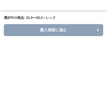
選択中の商品: 22,5〜25,5 / レッド
選択中の商品: 22,5〜25,5 / レッド
購入画面に進む
購入画面に進む
Grace Casual
について
利用規約