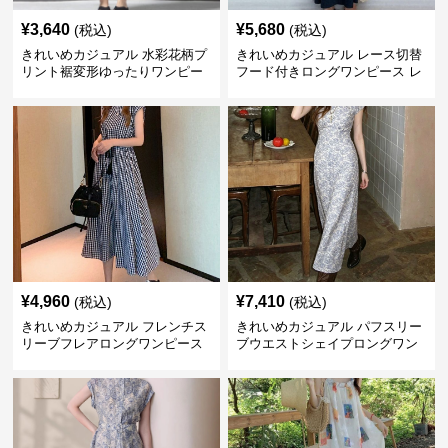
¥
3,640
¥
5,680
(税込)
(税込)
きれいめカジュアル 水彩花柄プ
きれいめカジュアル レース切替
リント裾変形ゆったりワンピー
フード付きロングワンピース レ
ス
ディース 半袖 ゆったり細見え
大人ナチュラル 夏コーデ
¥
4,960
¥
7,410
(税込)
(税込)
きれいめカジュアル フレンチス
きれいめカジュアル パフスリー
リーブフレアロングワンピース
ブウエストシェイプロングワン
レディース ウエスト調整可能 大
ピース レディース 半袖 くすみ
人ナチュラル ゆったり大きいサ
ブルー花柄 レトロ夏ワンピ
イズ 夏ワンピ