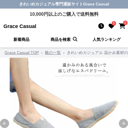
きれいめカジュアル
専門通販サイト
Grace Casual
10,000
円以上のご購入で送料無料
0
0
Grace Casual
新着商品
商品を検索
人気ランキング
Grace Casual TOP
›
靴の一覧
›
きれいめカジュアル 温かみ素材の
Previous slide
Ne