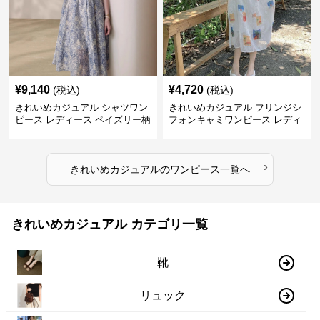
¥
9,140
¥
4,720
(税込)
(税込)
きれいめカジュアル シャツワン
きれいめカジュアル フリンジシ
ピース レディース ペイズリー柄
フォンキャミワンピース レディ
ロング丈 ウエストベルト付き フ
ース ゆったりロング丈 透け感
レンチ風 大人ナチュラル
夏コーデ
›
きれいめカジュアル
の
ワンピース
一覧へ
きれいめカジュアル カテゴリ一覧
靴
リュック