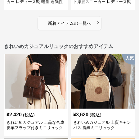
カー レディース靴 軽量 通気性
ト厚底スニーカー レディース靴
防滑 柔らかソール 歩きやすい
徳訓シューズ 防滑 通気性 スリ
スポーティー
ッポン レトロ カジュアルシュー
ズ
›
新着アイテムの一覧へ
きれいめカジュアルリュックのおすすめアイテム
人気
¥
2,420
¥
3,620
(税込)
(税込)
きれいめカジュアル 上品な合成
きれいめカジュアル 上質キャン
皮革フラップ付きミニリュック
バス 洗練ミニリュック