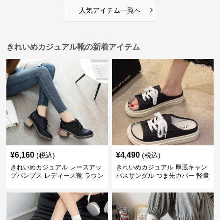
›
人気アイテム一覧へ
きれいめカジュアル靴の新着アイテム
¥
6,160
¥
4,490
(税込)
(税込)
きれいめカジュアル レースアッ
きれいめカジュアル 厚底キャン
プパンプス レディース靴 ラウン
バスサンダル つま先カバー 軽量
ドトゥ 太ヒール シンプル 無地
スリッポン スニーカー風 カジュ
上品 カジュアルシューズ
アルシューズ