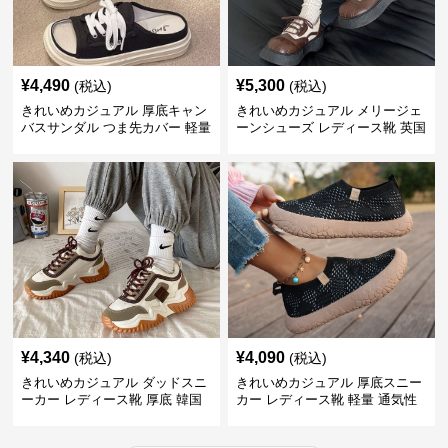
¥
4,490
¥
5,300
(税込)
(税込)
きれいめカジュアル 厚底キャン
きれいめカジュアル メリージェ
バスサンダル つま先カバー 軽量
ーンシューズ レディース靴 英国
スリッポン スニーカー風 カジュ
風 レトロ 厚底 配色デザイン ク
アルシューズ
ラシカル フラットパンプス
¥
4,340
¥
4,090
(税込)
(税込)
きれいめカジュアル ダッドスニ
きれいめカジュアル 厚底スニー
ーカー レディース靴 厚底 韓国
カー レディース靴 軽量 通気性
風 軽量 通気性 スタイルアップ
防滑 柔らかソール 歩きやすい
美脚 スポーティー
スポーティー