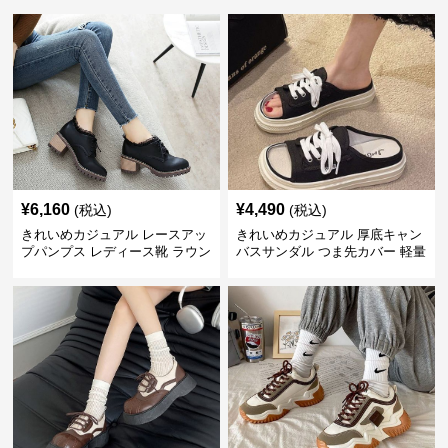
¥
6,160
¥
4,490
(税込)
(税込)
きれいめカジュアル レースアッ
きれいめカジュアル 厚底キャン
プパンプス レディース靴 ラウン
バスサンダル つま先カバー 軽量
ドトゥ 太ヒール シンプル 無地
スリッポン スニーカー風 カジュ
上品 カジュアルシューズ
アルシューズ