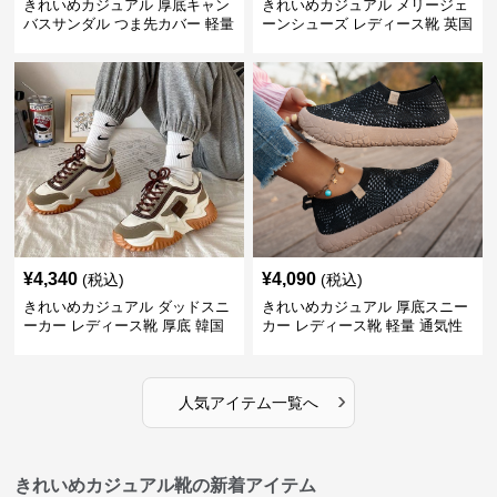
きれいめカジュアル 厚底キャン
きれいめカジュアル メリージェ
バスサンダル つま先カバー 軽量
ーンシューズ レディース靴 英国
スリッポン スニーカー風 カジュ
風 レトロ 厚底 配色デザイン ク
アルシューズ
ラシカル フラットパンプス
¥
4,340
¥
4,090
(税込)
(税込)
きれいめカジュアル ダッドスニ
きれいめカジュアル 厚底スニー
ーカー レディース靴 厚底 韓国
カー レディース靴 軽量 通気性
風 軽量 通気性 スタイルアップ
防滑 柔らかソール 歩きやすい
美脚 スポーティー
スポーティー
›
人気アイテム一覧へ
きれいめカジュアル靴の新着アイテム