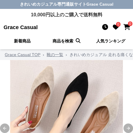
きれいめカジュアル
専門通販サイト
Grace Casual
10,000
円以上のご購入で送料無料
0
0
Grace Casual
新着商品
商品を検索
人気ランキング
Grace Casual TOP
›
靴の一覧
›
きれいめカジュアル 走れる痛く
Previous slide
Ne