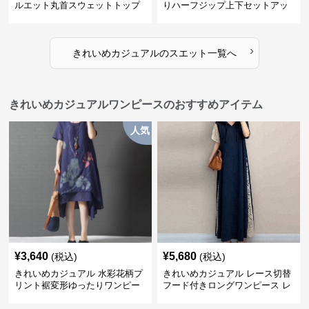
ルエット丸首スウェットトップ
りハーフジップ上下セットアッ
ス
プスエット
›
きれいめカジュアル
の
スエット
一覧へ
きれいめカジュアルワンピースのおすすめアイテム
人気
¥
3,640
¥
5,680
(税込)
(税込)
きれいめカジュアル 水彩花柄プ
きれいめカジュアル レース切替
リント裾変形ゆったりワンピー
フード付きロングワンピース レ
ス
ディース 半袖 ゆったり細見え
大人ナチュラル 夏コーデ