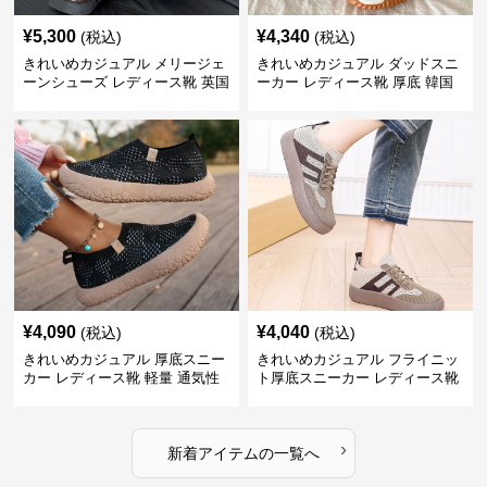
¥
5,300
¥
4,340
(税込)
(税込)
きれいめカジュアル メリージェ
きれいめカジュアル ダッドスニ
ーンシューズ レディース靴 英国
ーカー レディース靴 厚底 韓国
風 レトロ 厚底 配色デザイン ク
風 軽量 通気性 スタイルアップ
ラシカル フラットパンプス
美脚 スポーティー
¥
4,090
¥
4,040
(税込)
(税込)
きれいめカジュアル 厚底スニー
きれいめカジュアル フライニッ
カー レディース靴 軽量 通気性
ト厚底スニーカー レディース靴
防滑 柔らかソール 歩きやすい
徳訓シューズ 防滑 通気性 スリ
スポーティー
ッポン レトロ カジュアルシュー
ズ
›
新着アイテムの一覧へ