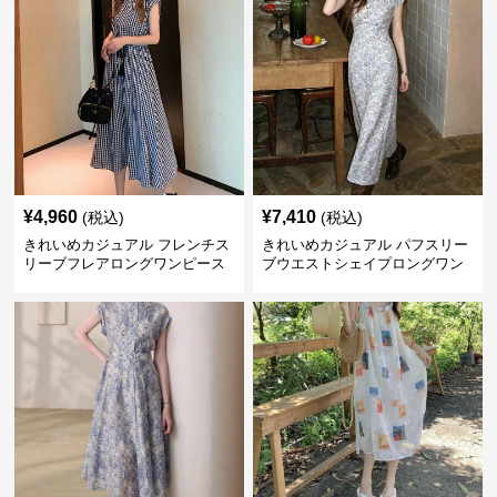
¥
4,960
¥
7,410
(税込)
(税込)
きれいめカジュアル フレンチス
きれいめカジュアル パフスリー
リーブフレアロングワンピース
ブウエストシェイプロングワン
レディース ウエスト調整可能 大
ピース レディース 半袖 くすみ
人ナチュラル ゆったり大きいサ
ブルー花柄 レトロ夏ワンピ
イズ 夏ワンピ