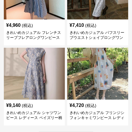
¥
4,960
¥
7,410
(税込)
(税込)
きれいめカジュアル フレンチス
きれいめカジュアル パフスリー
リーブフレアロングワンピース
ブウエストシェイプロングワン
レディース ウエスト調整可能 大
ピース レディース 半袖 くすみ
人ナチュラル ゆったり大きいサ
ブルー花柄 レトロ夏ワンピ
イズ 夏ワンピ
¥
9,140
¥
4,720
(税込)
(税込)
きれいめカジュアル シャツワン
きれいめカジュアル フリンジシ
ピース レディース ペイズリー柄
フォンキャミワンピース レディ
ロング丈 ウエストベルト付き フ
ース ゆったりロング丈 透け感
レンチ風 大人ナチュラル
夏コーデ