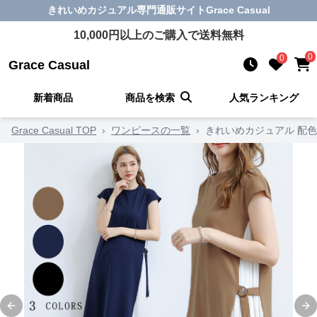
きれいめカジュアル
専門通販サイト
Grace Casual
10,000
円以上のご購入で送料無料
0
0
Grace Casual
新着商品
商品を検索
人気ランキング
Grace Casual TOP
›
ワンピースの一覧
›
きれいめカジュアル 配
Previous slide
Ne