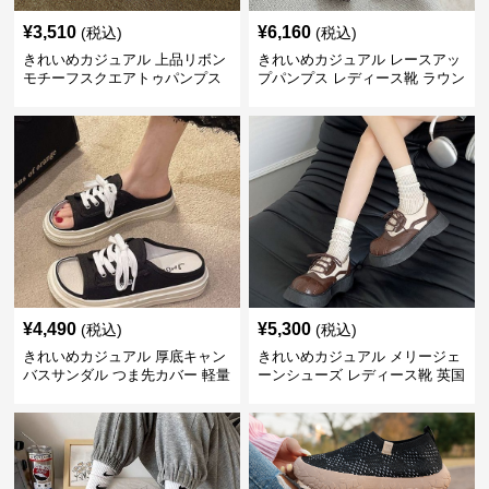
¥
3,510
¥
6,160
(税込)
(税込)
きれいめカジュアル 上品リボン
きれいめカジュアル レースアッ
モチーフスクエアトゥパンプス
プパンプス レディース靴 ラウン
ドトゥ 太ヒール シンプル 無地
上品 カジュアルシューズ
¥
4,490
¥
5,300
(税込)
(税込)
きれいめカジュアル 厚底キャン
きれいめカジュアル メリージェ
バスサンダル つま先カバー 軽量
ーンシューズ レディース靴 英国
スリッポン スニーカー風 カジュ
風 レトロ 厚底 配色デザイン ク
アルシューズ
ラシカル フラットパンプス