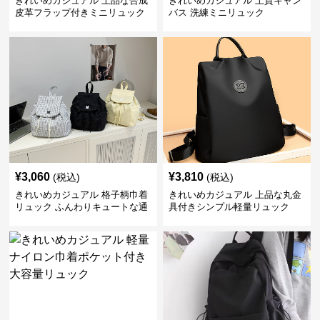
きれいめカジュアル 上品な合成
きれいめカジュアル 上質キャン
皮革フラップ付きミニリュック
バス 洗練ミニリュック
¥
3,060
¥
3,810
(税込)
(税込)
きれいめカジュアル 格子柄巾着
きれいめカジュアル 上品な丸金
リュック ふんわりキュートな通
具付きシンプル軽量リュック
学鞄