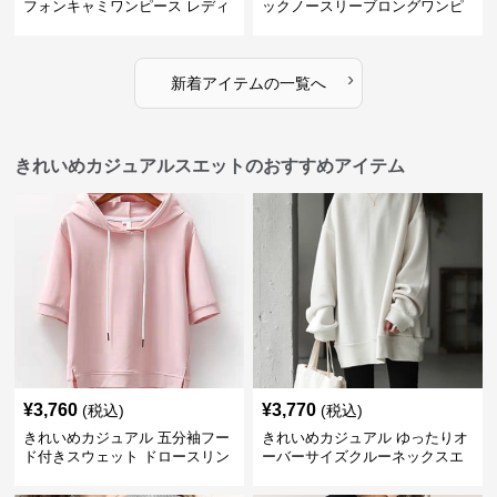
フォンキャミワンピース レディ
ックノースリーブロングワンピ
ース ゆったりロング丈 透け感
ース レディース ポリエステルス
夏コーデ
トレッチ素材 ギャザー襟 フレン
チ風 夏 大人フェミニン
›
新着アイテムの一覧へ
きれいめカジュアルスエットのおすすめアイテム
¥
3,760
¥
3,770
(税込)
(税込)
きれいめカジュアル 五分袖フー
きれいめカジュアル ゆったりオ
ド付きスウェット ドロースリン
ーバーサイズクルーネックスエ
グ仕様
ット