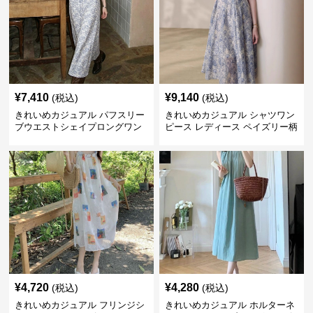
¥
7,410
¥
9,140
(税込)
(税込)
きれいめカジュアル パフスリー
きれいめカジュアル シャツワン
ブウエストシェイプロングワン
ピース レディース ペイズリー柄
ピース レディース 半袖 くすみ
ロング丈 ウエストベルト付き フ
ブルー花柄 レトロ夏ワンピ
レンチ風 大人ナチュラル
¥
4,720
¥
4,280
(税込)
(税込)
きれいめカジュアル フリンジシ
きれいめカジュアル ホルターネ