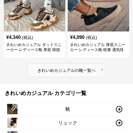
¥
4,340
¥
4,090
(税込)
(税込)
きれいめカジュアル ダッドスニ
きれいめカジュアル 厚底スニー
ーカー レディース靴 厚底 韓国
カー レディース靴 軽量 通気性
風 軽量 通気性 スタイルアップ
防滑 柔らかソール 歩きやすい
美脚 スポーティー
スポーティー
›
きれいめカジュアル
の
靴
一覧へ
きれいめカジュアル カテゴリ一覧
靴
リュック