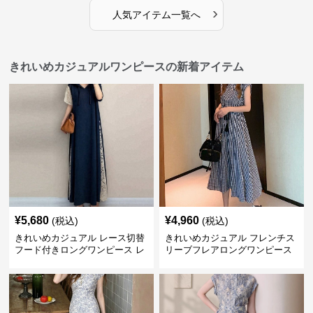
›
人気アイテム一覧へ
きれいめカジュアルワンピースの新着アイテム
¥
5,680
¥
4,960
(税込)
(税込)
きれいめカジュアル レース切替
きれいめカジュアル フレンチス
フード付きロングワンピース レ
リーブフレアロングワンピース
ディース 半袖 ゆったり細見え
レディース ウエスト調整可能 大
大人ナチュラル 夏コーデ
人ナチュラル ゆったり大きいサ
イズ 夏ワンピ