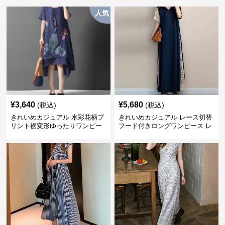
人気
¥
3,640
¥
5,680
(税込)
(税込)
きれいめカジュアル 水彩花柄プ
きれいめカジュアル レース切替
リント裾変形ゆったりワンピー
フード付きロングワンピース レ
ス
ディース 半袖 ゆったり細見え
大人ナチュラル 夏コーデ