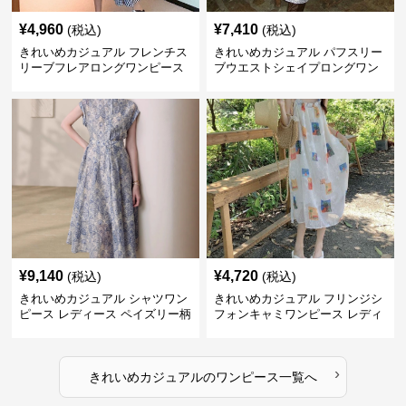
¥
4,960
¥
7,410
(税込)
(税込)
きれいめカジュアル フレンチス
きれいめカジュアル パフスリー
リーブフレアロングワンピース
ブウエストシェイプロングワン
レディース ウエスト調整可能 大
ピース レディース 半袖 くすみ
人ナチュラル ゆったり大きいサ
ブルー花柄 レトロ夏ワンピ
イズ 夏ワンピ
¥
9,140
¥
4,720
(税込)
(税込)
きれいめカジュアル シャツワン
きれいめカジュアル フリンジシ
ピース レディース ペイズリー柄
フォンキャミワンピース レディ
ロング丈 ウエストベルト付き フ
ース ゆったりロング丈 透け感
レンチ風 大人ナチュラル
夏コーデ
›
きれいめカジュアル
の
ワンピース
一覧へ