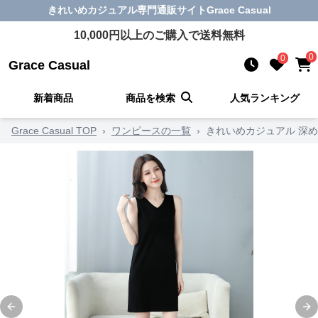
きれいめカジュアル
専門通販サイト
Grace Casual
10,000
円以上のご購入で送料無料
0
0
Grace Casual
新着商品
商品を検索
人気ランキング
Grace Casual TOP
›
ワンピースの一覧
›
きれいめカジュアル 深
Previous slide
Ne