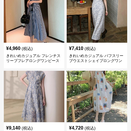
¥
4,960
¥
7,410
(税込)
(税込)
きれいめカジュアル フレンチス
きれいめカジュアル パフスリー
リーブフレアロングワンピース
ブウエストシェイプロングワン
レディース ウエスト調整可能 大
ピース レディース 半袖 くすみ
人ナチュラル ゆったり大きいサ
ブルー花柄 レトロ夏ワンピ
イズ 夏ワンピ
¥
9,140
¥
4,720
(税込)
(税込)