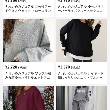
¥
3,760
¥
3,770
(税込)
(税込)
きれいめカジュアル 五分袖フー
きれいめカジュアル ゆったりオ
ド付きスウェット ドロースリン
ーバーサイズクルーネックスエ
グ仕様
ット
¥
2,720
¥
3,370
(税込)
(税込)
きれいめカジュアル ワッフル編
きれいめカジュアル レイヤード
み丸首ゆったりシルエットスエ
風ゆったりシルエットプルオー
ット
バースエット