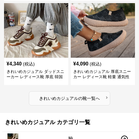
アルシューズ
ラシカル フラットパンプス
¥
4,340
¥
4,090
(税込)
(税込)
きれいめカジュアル ダッドスニ
きれいめカジュアル 厚底スニー
ーカー レディース靴 厚底 韓国
カー レディース靴 軽量 通気性
風 軽量 通気性 スタイルアップ
防滑 柔らかソール 歩きやすい
美脚 スポーティー
スポーティー
›
きれいめカジュアル
の
靴
一覧へ
きれいめカジュアル カテゴリ一覧
靴