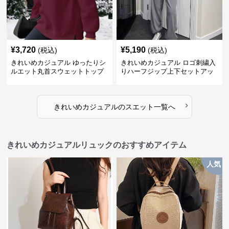
¥
3,720
¥
5,190
(税込)
(税込)
きれいめカジュアル ゆったりシ
きれいめカジュアル ロゴ刺繍入
ルエット丸首スウェットトップ
りハーフジップ上下セットアッ
ス
プスエット
›
きれいめカジュアル
の
スエット
一覧へ
きれいめカジュアルリュックのおすすめアイテム
人気