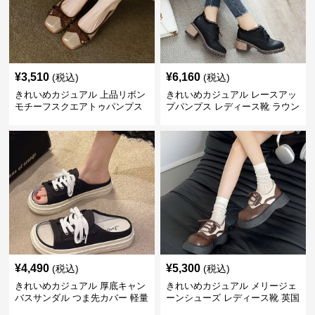
¥
3,510
¥
6,160
(税込)
(税込)
きれいめカジュアル 上品リボン
きれいめカジュアル レースアッ
モチーフスクエアトゥパンプス
プパンプス レディース靴 ラウン
ドトゥ 太ヒール シンプル 無地
上品 カジュアルシューズ
¥
4,490
¥
5,300
(税込)
(税込)
きれいめカジュアル 厚底キャン
きれいめカジュアル メリージェ
バスサンダル つま先カバー 軽量
ーンシューズ レディース靴 英国
スリッポン スニーカー風 カジュ
風 レトロ 厚底 配色デザイン ク