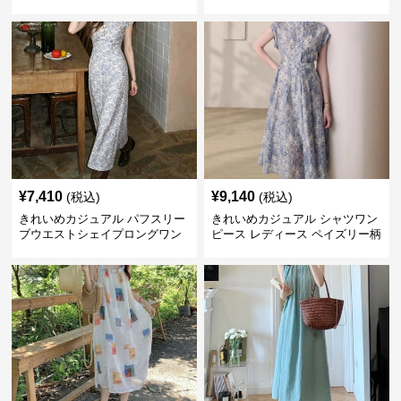
ディース 半袖 ゆったり細見え
レディース ウエスト調整可能 大
大人ナチュラル 夏コーデ
人ナチュラル ゆったり大きいサ
イズ 夏ワンピ
¥
7,410
¥
9,140
(税込)
(税込)
きれいめカジュアル パフスリー
きれいめカジュアル シャツワン
ブウエストシェイプロングワン
ピース レディース ペイズリー柄
ピース レディース 半袖 くすみ
ロング丈 ウエストベルト付き フ
ブルー花柄 レトロ夏ワンピ
レンチ風 大人ナチュラル