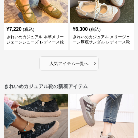
¥
7,220
¥
6,300
(税込)
(税込)
きれいめカジュアル 本革メリー
きれいめカジュアル メリージェ
ジェーンシューズ レディース靴
ーン厚底サンダル レディース靴
バレエコア 徳訓シューズ 個性派
つま先カバー スリッポン 個性派
レトロデザイン 柔らかソール 疲
シンプル おしゃれ
れにくい フラット
›
人気アイテム一覧へ
きれいめカジュアル靴の新着アイテム