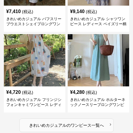
¥
7,410
¥
9,140
(税込)
(税込)
きれいめカジュアル パフスリー
きれいめカジュアル シャツワン
ブウエストシェイプロングワン
ピース レディース ペイズリー柄
ピース レディース 半袖 くすみ
ロング丈 ウエストベルト付き フ
ブルー花柄 レトロ夏ワンピ
レンチ風 大人ナチュラル
¥
4,720
¥
4,280
(税込)
(税込)
きれいめカジュアル フリンジシ
きれいめカジュアル ホルターネ
フォンキャミワンピース レディ
ックノースリーブロングワンピ
ース ゆったりロング丈 透け感
ース レディース ポリエステルス
夏コーデ
トレッチ素材 ギャザー襟 フレン
チ風 夏 大人フェミニン
›
きれいめカジュアル
の
ワンピース
一覧へ