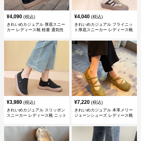
¥
4,090
¥
4,040
(税込)
(税込)
きれいめカジュアル 厚底スニー
きれいめカジュアル フライニッ
カー レディース靴 軽量 通気性
ト厚底スニーカー レディース靴
防滑 柔らかソール 歩きやすい
徳訓シューズ 防滑 通気性 スリ
スポーティー
ッポン レトロ カジュアルシュー
ズ
¥
3,980
¥
7,220
(税込)
(税込)
きれいめカジュアル スリッポン
きれいめカジュアル 本革メリー
スニーカー レディース靴 ニット
ジェーンシューズ レディース靴
メッシュ 通気性 軽量 歩きやす
バレエコア 徳訓シューズ 個性派
い 快適 履きやすい
レトロデザイン 柔らかソール 疲
れにくい フラット