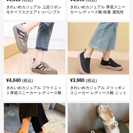
きれいめカジュアル 上品リボン
きれいめカジュアル 厚底スニー
モチーフスクエアトゥパンプス
カー レディース靴 軽量 通気性
防滑 柔らかソール 歩きやすい
スポーティー
¥
4,040
¥
3,980
(税込)
(税込)
きれいめカジュアル フライニッ
きれいめカジュアル スリッポン
ト厚底スニーカー レディース靴
スニーカー レディース靴 ニット
徳訓シューズ 防滑 通気性 スリ
メッシュ 通気性 軽量 歩きやす
ッポン レトロ カジュアルシュー
い 快適 履きやすい
ズ