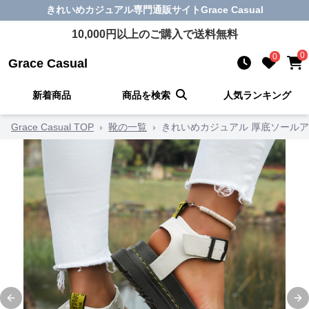
きれいめカジュアル
専門通販サイト
Grace Casual
10,000
円以上のご購入で送料無料
0
0
Grace Casual
新着商品
商品を検索
人気ランキング
Grace Casual TOP
›
靴の一覧
›
きれいめカジュアル 厚底ソール
Previous slide
Ne