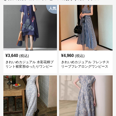
人気
¥
3,640
¥
4,960
(税込)
(税込)
きれいめカジュアル 水彩花柄プ
きれいめカジュアル フレンチス
リント裾変形ゆったりワンピー
リーブフレアロングワンピース
ス
レディース ウエスト調整可能 大
人ナチュラル ゆったり大きいサ
イズ 夏ワンピ