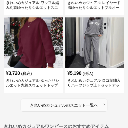
きれいめカジュアル ワッフル編
きれいめカジュアル レイヤード
み丸首ゆったりシルエットスエ
風ゆったりシルエットプルオー
ット
バースエット
¥
3,720
¥
5,190
(税込)
(税込)
きれいめカジュアル ゆったりシ
きれいめカジュアル ロゴ刺繍入
ルエット丸首スウェットトップ
りハーフジップ上下セットアッ
ス
プスエット
›
きれいめカジュアル
の
スエット
一覧へ
きれいめカジュアルワンピースのおすすめアイテム