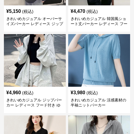
¥
5,150
¥
4,470
(税込)
(税込)
きれいめカジュアル オーバーサ
きれいめカジュアル 韓国風ショ
イズパーカー レディース ジップ
ート丈パーカー レディース フー
アップ アメカジ系 ゆったり 体
ド付き ゆったり薄手 無地 春秋
型カバー フード付き 春秋冬羽織
映え 小柄さん◎
り
¥
4,960
¥
3,980
(税込)
(税込)
きれいめカジュアル ジップパー
きれいめカジュアル 涼感素材の
カー レディース フード付き ゆ
半袖ニットパーカー
るシルエット ヘザーグレー 韓国
風カジュアル