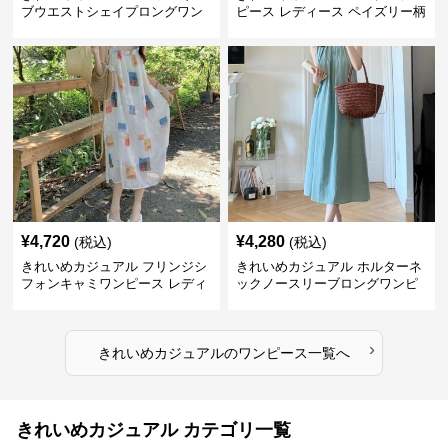
ブウエストシェイプロングワン
ピース レディース ペイズリー柄
ピース レディース 半袖 くすみ
ロング丈 ウエストベルト付き フ
ブルー花柄 レトロ夏ワンピ
レンチ風 大人ナチュラル
¥
4,720
¥
4,280
(税込)
(税込)
きれいめカジュアル フリンジシ
きれいめカジュアル ホルターネ
フォンキャミワンピース レディ
ックノースリーブロングワンピ
ース ゆったりロング丈 透け感
ース レディース ポリエステルス
夏コーデ
トレッチ素材 ギャザー襟 フレン
チ風 夏 大人フェミニン
›
きれいめカジュアル
の
ワンピース
一覧へ
きれいめカジュアル カテゴリ一覧