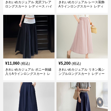
きれいめカジュアル 光沢フレア
きれいめカジュアル レース装飾
ロングスカート レディース ハイ
Aラインロングスカート レディ
ウエスト しわ加工 ティアードデ
ース 花柄刺繍 ミルクベージュ
ザイン 着回し◎ 上品フェミニン
夏向け ウエストゴム 華奢見えフ
ェミニン
¥
11,060
¥
5,200
(税込)
(税込)
きれいめカジュアル ポニー刺繍
きれいめカジュアル リネン風シ
入りAラインロングスカート レ
ンプルロングスカート レディー
ディース バイカラーデザイン 春
ス リヨセル繊維 夏向け ナチュ
夏 着回し自在 美シルエット
ラル系 ゆったり細見え リラック
ス