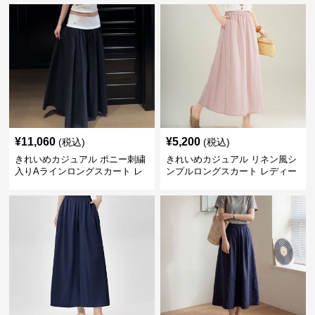
ザイン 着回し◎ 上品フェミニン
夏向け ウエストゴム 華奢見えフ
ェミニン
¥
11,060
¥
5,200
(税込)
(税込)
きれいめカジュアル ポニー刺繍
きれいめカジュアル リネン風シ
入りAラインロングスカート レ
ンプルロングスカート レディー
ディース バイカラーデザイン 春
ス リヨセル繊維 夏向け ナチュ
夏 着回し自在 美シルエット
ラル系 ゆったり細見え リラック
ス