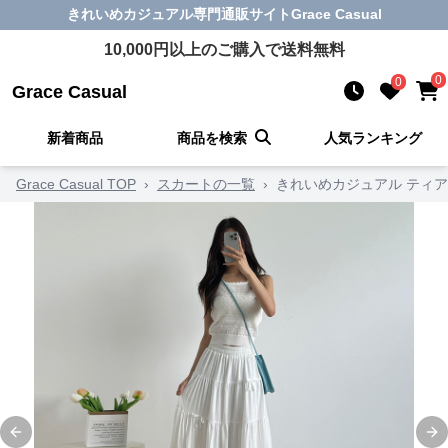
きれいめカジュアル
専門通販サイト
Grace Casual
10,000
円以上のご購入で送料無料
0
0
Grace Casual
新着商品
商品を検索
人気ランキング
Grace Casual TOP
›
スカートの一覧
›
きれいめカジュアル ティ
Previous slide
Ne