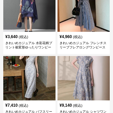
¥
3,640
¥
4,960
(税込)
(税込)
きれいめカジュアル 水彩花柄プ
きれいめカジュアル フレンチス
リント裾変形ゆったりワンピー
リーブフレアロングワンピース
ス
レディース ウエスト調整可能 大
人ナチュラル ゆったり大きいサ
イズ 夏ワンピ
¥
7,410
¥
9,140
(税込)
(税込)
きれいめカジュアル パフスリー
きれいめカジュアル シャツワン