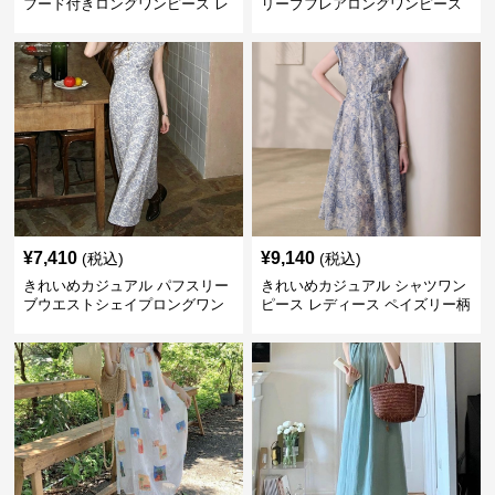
フード付きロングワンピース レ
リーブフレアロングワンピース
ディース 半袖 ゆったり細見え
レディース ウエスト調整可能 大
大人ナチュラル 夏コーデ
人ナチュラル ゆったり大きいサ
イズ 夏ワンピ
¥
7,410
¥
9,140
(税込)
(税込)
きれいめカジュアル パフスリー
きれいめカジュアル シャツワン
ブウエストシェイプロングワン
ピース レディース ペイズリー柄
ピース レディース 半袖 くすみ
ロング丈 ウエストベルト付き フ
ブルー花柄 レトロ夏ワンピ
レンチ風 大人ナチュラル