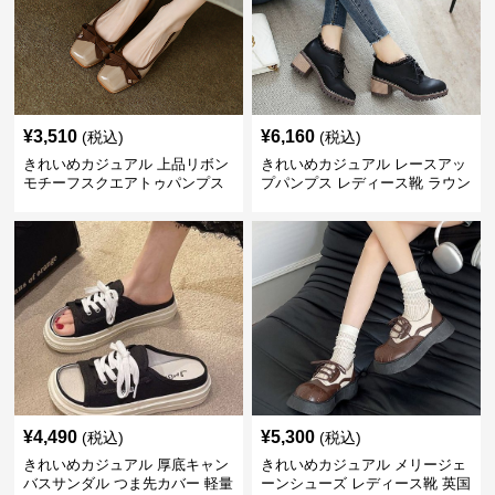
¥
3,510
¥
6,160
(税込)
(税込)
きれいめカジュアル 上品リボン
きれいめカジュアル レースアッ
モチーフスクエアトゥパンプス
プパンプス レディース靴 ラウン
ドトゥ 太ヒール シンプル 無地
上品 カジュアルシューズ
¥
4,490
¥
5,300
(税込)
(税込)
きれいめカジュアル 厚底キャン
きれいめカジュアル メリージェ
バスサンダル つま先カバー 軽量
ーンシューズ レディース靴 英国