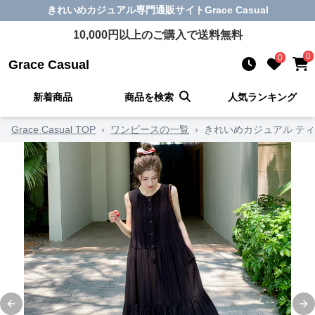
きれいめカジュアル
専門通販サイト
Grace Casual
10,000
円以上のご購入で送料無料
0
0
Grace Casual
新着商品
商品を検索
人気ランキング
Grace Casual TOP
›
ワンピースの一覧
›
きれいめカジュアル テ
Previous slide
Ne