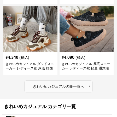
スリッポン スニーカー風 カジュ
風 レトロ 厚底 配色デザイン ク
アルシューズ
ラシカル フラットパンプス
¥
4,340
¥
4,090
(税込)
(税込)
きれいめカジュアル ダッドスニ
きれいめカジュアル 厚底スニー
ーカー レディース靴 厚底 韓国
カー レディース靴 軽量 通気性
風 軽量 通気性 スタイルアップ
防滑 柔らかソール 歩きやすい
美脚 スポーティー
スポーティー
›
きれいめカジュアル
の
靴
一覧へ
きれいめカジュアル カテゴリ一覧