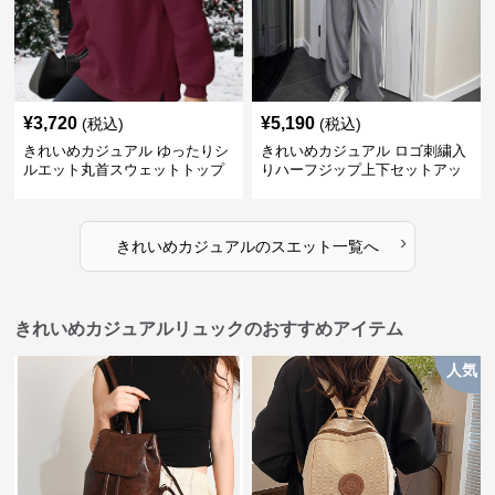
¥
3,720
¥
5,190
(税込)
(税込)
きれいめカジュアル ゆったりシ
きれいめカジュアル ロゴ刺繍入
ルエット丸首スウェットトップ
りハーフジップ上下セットアッ
ス
プスエット
›
きれいめカジュアル
の
スエット
一覧へ
きれいめカジュアルリュックのおすすめアイテム
人気