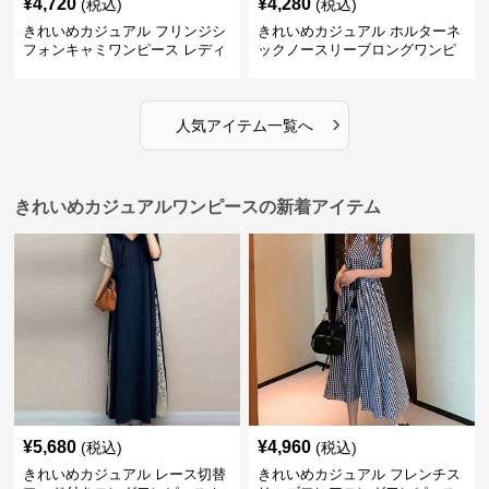
¥
4,720
¥
4,280
(税込)
(税込)
きれいめカジュアル フリンジシ
きれいめカジュアル ホルターネ
フォンキャミワンピース レディ
ックノースリーブロングワンピ
ース ゆったりロング丈 透け感
ース レディース ポリエステルス
夏コーデ
トレッチ素材 ギャザー襟 フレン
チ風 夏 大人フェミニン
›
人気アイテム一覧へ
きれいめカジュアルワンピースの新着アイテム
¥
5,680
¥
4,960
(税込)
(税込)
きれいめカジュアル レース切替
きれいめカジュアル フレンチス