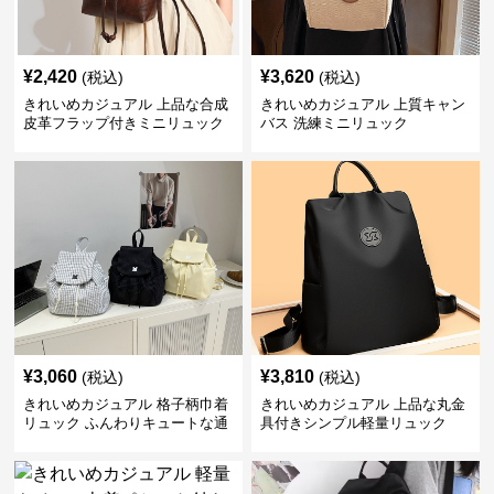
¥
2,420
¥
3,620
(税込)
(税込)
きれいめカジュアル 上品な合成
きれいめカジュアル 上質キャン
皮革フラップ付きミニリュック
バス 洗練ミニリュック
¥
3,060
¥
3,810
(税込)
(税込)
きれいめカジュアル 格子柄巾着
きれいめカジュアル 上品な丸金
リュック ふんわりキュートな通
具付きシンプル軽量リュック
学鞄