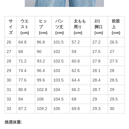
サ
ウエ
ヒッ
パン
太もも
2/1
前股
イ
スト
プ
ツ丈
周り
脚口
上
ズ
(cm)
(cm)
(cm)
(cm)
(cm)
(cm)
26
64.8
86.8
101.5
57.2
27.2
26.5
27
68
90
102
59
27.5
27
28
71.2
93.2
102.5
60.8
27.8
27.5
29
74.4
96.4
103
62.6
28.1
28
30
77.6
99.6
103.5
64.4
28.4
28.5
31
80.8
102.8
104
66.2
28.7
29
32
84
106
104.5
68
29
29.5
33
87.2
109.2
105
69.8
29.3
30
推奨体重: