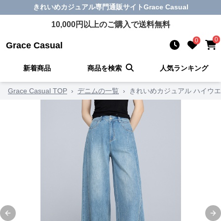
きれいめカジュアル
専門通販サイト
Grace Casual
10,000
円以上のご購入で送料無料
0
0
Grace Casual
新着商品
商品を検索
人気ランキング
Grace Casual TOP
›
デニムの一覧
›
きれいめカジュアル ハイウ
Previous slide
Ne