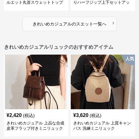
ルエット丸首スウェットトップ
りハーフジップ上下セットアッ
ス
プスエット
›
きれいめカジュアル
の
スエット
一覧へ
きれいめカジュアルリュックのおすすめアイテム
人気
¥
2,420
¥
3,620
(税込)
(税込)
きれいめカジュアル 上品な合成
きれいめカジュアル 上質キャン
皮革フラップ付きミニリュック
バス 洗練ミニリュック