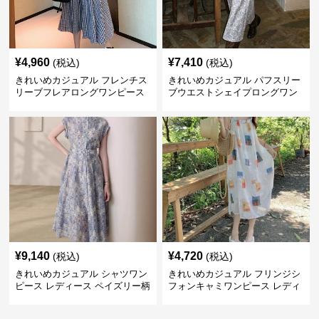
¥
4,960
¥
7,410
(税込)
(税込)
きれいめカジュアル フレンチス
きれいめカジュアル パフスリー
リーブフレアロングワンピース
ブウエストシェイプロングワン
レディース ウエスト調整可能 大
ピース レディース 半袖 くすみ
人ナチュラル ゆったり大きいサ
ブルー花柄 レトロ夏ワンピ
イズ 夏ワンピ
¥
9,140
¥
4,720
(税込)
(税込)
きれいめカジュアル シャツワン
きれいめカジュアル フリンジシ
ピース レディース ペイズリー柄
フォンキャミワンピース レディ
ロング丈 ウエストベルト付き フ
ース ゆったりロング丈 透け感
レンチ風 大人ナチュラル
夏コーデ