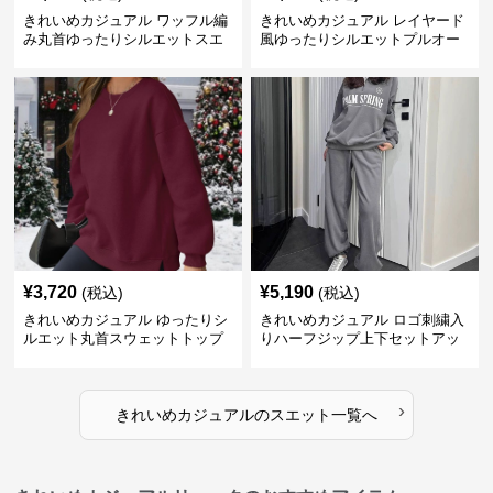
きれいめカジュアル ワッフル編
きれいめカジュアル レイヤード
み丸首ゆったりシルエットスエ
風ゆったりシルエットプルオー
ット
バースエット
¥
3,720
¥
5,190
(税込)
(税込)
きれいめカジュアル ゆったりシ
きれいめカジュアル ロゴ刺繍入
ルエット丸首スウェットトップ
りハーフジップ上下セットアッ
ス
プスエット
›
きれいめカジュアル
の
スエット
一覧へ