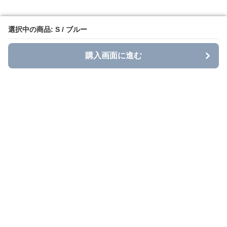
選択中の商品: S / ブルー
選択中の商品: S / ブルー
購入画面に進む
購入画面に進む
Grace Casual
について
利用規約