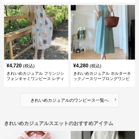
ブルー花柄 レトロ夏ワンピ
レンチ風 大人ナチュラル
¥
4,720
¥
4,280
(税込)
(税込)
きれいめカジュアル フリンジシ
きれいめカジュアル ホルターネ
フォンキャミワンピース レディ
ックノースリーブロングワンピ
ース ゆったりロング丈 透け感
ース レディース ポリエステルス
夏コーデ
トレッチ素材 ギャザー襟 フレン
チ風 夏 大人フェミニン
›
きれいめカジュアル
の
ワンピース
一覧へ
きれいめカジュアルスエットのおすすめアイテム