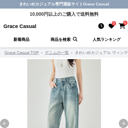
きれいめカジュアル
専門通販サイト
Grace Casual
10,000
円以上のご購入で送料無料
0
0
Grace Casual
新着商品
商品を検索
人気ランキング
Grace Casual TOP
›
デニムの一覧
›
きれいめカジュアル ヴィン
Previous slide
Ne