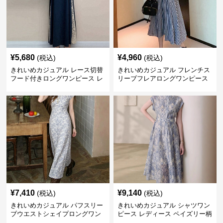
¥
5,680
¥
4,960
(税込)
(税込)
きれいめカジュアル レース切替
きれいめカジュアル フレンチス
フード付きロングワンピース レ
リーブフレアロングワンピース
ディース 半袖 ゆったり細見え
レディース ウエスト調整可能 大
大人ナチュラル 夏コーデ
人ナチュラル ゆったり大きいサ
イズ 夏ワンピ
¥
7,410
¥
9,140
(税込)
(税込)
きれいめカジュアル パフスリー
きれいめカジュアル シャツワン
ブウエストシェイプロングワン
ピース レディース ペイズリー柄
ピース レディース 半袖 くすみ
ロング丈 ウエストベルト付き フ