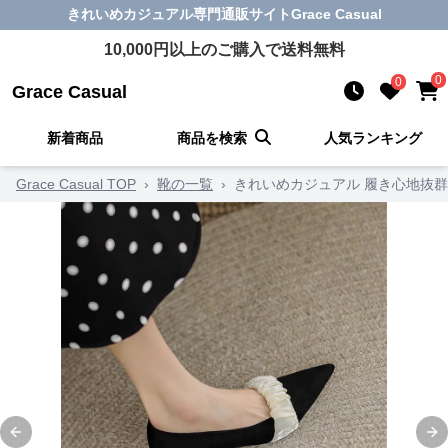
きれいめカジュアル
専門通販サイト
Grace Casual
10,000
円以上のご購入で送料無料
0
0
Grace Casual
新着商品
商品を検索
人気ランキング
Grace Casual TOP
›
靴の一覧
›
きれいめカジュアル 履き心地抜
Previous slide
Ne