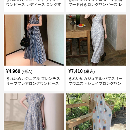
ワンピース レディース ロング丈
フード付きロングワンピース レ
ゆったりフレア 夏 アシンメトリ
ディース 半袖 ゆったり細見え
ー 切り替え Tシャツワンピ 個性
大人ナチュラル 夏コーデ
派
¥
4,960
¥
7,410
(税込)
(税込)
きれいめカジュアル フレンチス
きれいめカジュアル パフスリー
リーブフレアロングワンピース
ブウエストシェイプロングワン
レディース ウエスト調整可能 大
ピース レディース 半袖 くすみ
人ナチュラル ゆったり大きいサ
ブルー花柄 レトロ夏ワンピ
イズ 夏ワンピ