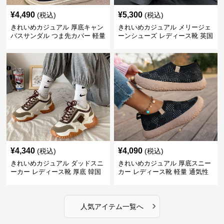
¥
4,490
¥
5,300
(税込)
(税込)
きれいめカジュアル 厚底キャン
きれいめカジュアル メリージェ
バスサンダル つま先カバー 軽量
ーンシューズ レディース靴 英国
スリッポン スニーカー風 カジュ
風 レトロ 厚底 配色デザイン ク
アルシューズ
ラシカル フラットパンプス
¥
4,340
¥
4,090
(税込)
(税込)
きれいめカジュアル ダッドスニ
きれいめカジュアル 厚底スニー
ーカー レディース靴 厚底 韓国
カー レディース靴 軽量 通気性
風 軽量 通気性 スタイルアップ
防滑 柔らかソール 歩きやすい
美脚 スポーティー
スポーティー
›
人気アイテム一覧へ