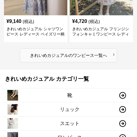
¥
9,140
¥
4,720
(税込)
(税込)
きれいめカジュアル シャツワン
きれいめカジュアル フリンジシ
ピース レディース ペイズリー柄
フォンキャミワンピース レディ
ロング丈 ウエストベルト付き フ
ース ゆったりロング丈 透け感
レンチ風 大人ナチュラル
夏コーデ
›
きれいめカジュアル
の
ワンピース
一覧へ
きれいめカジュアル カテゴリ一覧
靴
リュック
スエット