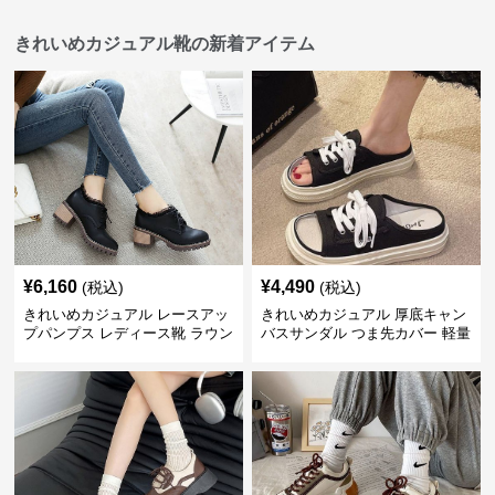
きれいめカジュアル靴の新着アイテム
¥
6,160
¥
4,490
(税込)
(税込)
きれいめカジュアル レースアッ
きれいめカジュアル 厚底キャン
プパンプス レディース靴 ラウン
バスサンダル つま先カバー 軽量
ドトゥ 太ヒール シンプル 無地
スリッポン スニーカー風 カジュ
上品 カジュアルシューズ
アルシューズ