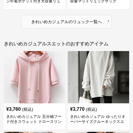
ン巾着ポケット付き大容量リュ
容量マットリュックサック
ック
›
きれいめカジュアル
の
リュック
一覧へ
きれいめカジュアルスエットのおすすめアイテム
¥
3,760
¥
3,770
(税込)
(税込)
きれいめカジュアル 五分袖フー
きれいめカジュアル ゆったりオ
ド付きスウェット ドロースリン
ーバーサイズクルーネックスエ
グ仕様
ット