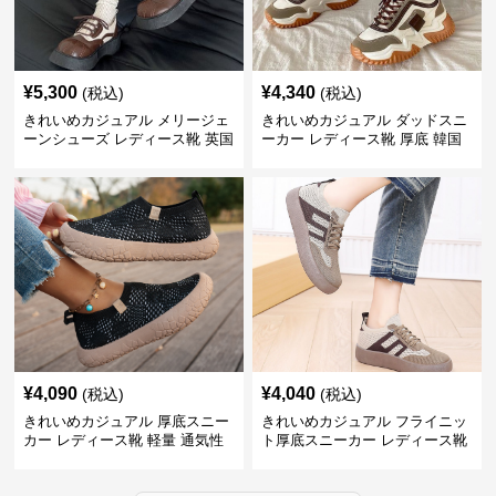
¥
5,300
¥
4,340
(税込)
(税込)
きれいめカジュアル メリージェ
きれいめカジュアル ダッドスニ
ーンシューズ レディース靴 英国
ーカー レディース靴 厚底 韓国
風 レトロ 厚底 配色デザイン ク
風 軽量 通気性 スタイルアップ
ラシカル フラットパンプス
美脚 スポーティー
¥
4,090
¥
4,040
(税込)
(税込)
きれいめカジュアル 厚底スニー
きれいめカジュアル フライニッ
カー レディース靴 軽量 通気性
ト厚底スニーカー レディース靴
防滑 柔らかソール 歩きやすい
徳訓シューズ 防滑 通気性 スリ
スポーティー
ッポン レトロ カジュアルシュー