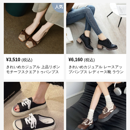
人気
¥
3,510
¥
6,160
(税込)
(税込)
きれいめカジュアル 上品リボン
きれいめカジュアル レースアッ
モチーフスクエアトゥパンプス
プパンプス レディース靴 ラウン
ドトゥ 太ヒール シンプル 無地
上品 カジュアルシューズ